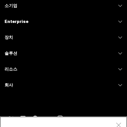
소기업
가격
Enterprise
Webex 앱
Webex Suite
장치
Meetings
Calling
헤드셋
Calling
솔루션
Meetings
카메라
메시징
교육
메시징
리소스
Desk 시리즈
화면 공유
의료 서비스
Slido
다운로드
Room 시리즈
회사
정부
Webinars
테스트 미팅 참여하기
Board 시리즈
Cisco
재무
이벤트
온라인 학습
전화 시리즈
지원 연락처
스포츠 및 엔터테인먼트
Contact Center
통합
보조 프로그램
영업팀에 문의
최전선
CPaaS
접근성