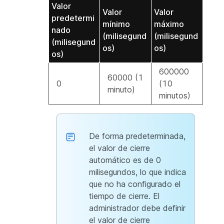
Valor
Valor
Valor
predetermi
mínimo
máximo
nado
(milisegund
(milisegund
(milisegund
os)
os)
os)
600000
60000 (1
0
(10
minuto)
minutos)
De forma predeterminada,
el valor de cierre
automático es de 0
milisegundos, lo que indica
que no ha configurado el
tiempo de cierre. El
administrador debe definir
el valor de cierre