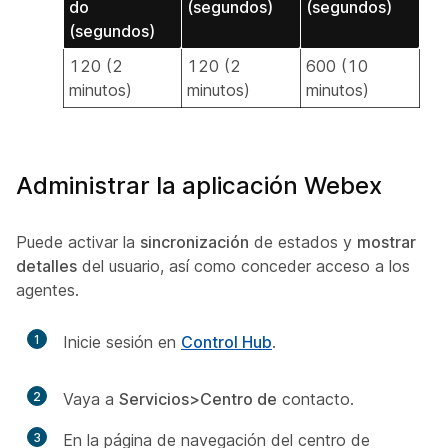
do
(segundos)
(segundos)
(segundos)
120 (2
120 (2
600 (10
minutos)
minutos)
minutos)
Administrar la aplicación Webex
Puede activar la
sincronización
de estados y
mostrar
detalles
del usuario, así como conceder acceso a los
agentes.
1
Inicie sesión en
Control Hub
.
2
Vaya a
Servicios>Centro de
contacto.
3
En la página de navegación del centro de