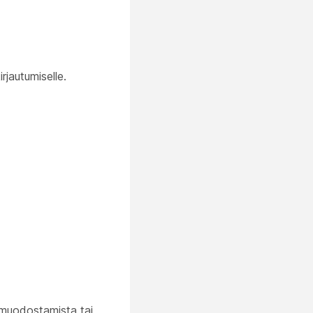
rjautumiselle.
n muodostamista tai