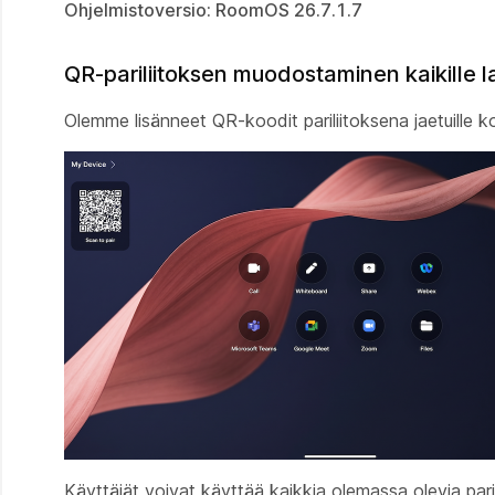
Ohjelmistoversio: RoomOS 26.7.1.7
QR-pariliitoksen muodostaminen kaikille lai
Olemme lisänneet QR-koodit pariliitoksena jaetuille k
Käyttäjät voivat käyttää kaikkia olemassa olevia pari