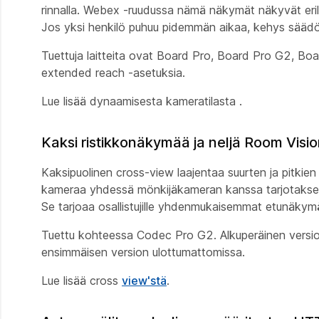
rinnalla. Webex -ruudussa nämä näkymät näkyvät eril
Jos yksi henkilö puhuu pidemmän aikaa, kehys säädöt k
Tuettuja laitteita ovat Board Pro, Board Pro G2, Bo
extended reach -asetuksia.
Lue lisää dynaamisesta kameratilasta
.
Kaksi ristikkonäkymää ja neljä Room Vis
Kaksipuolinen cross-view laajentaa suurten ja pitk
kameraa yhdessä mönkijäkameran kanssa tarjotaks
Se tarjoaa osallistujille yhdenmukaisemmat etunäkymät
Tuettu kohteessa Codec Pro G2. Alkuperäinen versio 
ensimmäisen version ulottumattomissa.
Lue lisää cross
view'stä
.