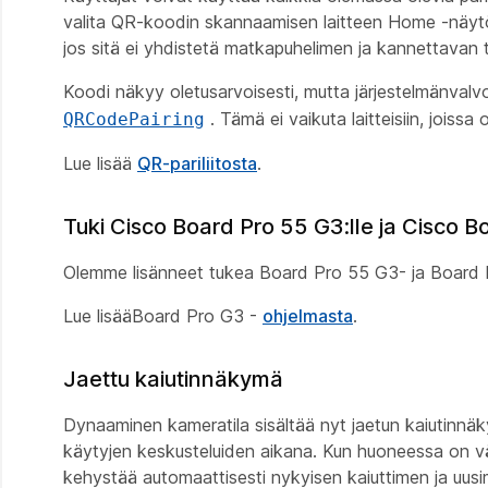
valita QR-koodin skannaamisen laitteen Home -näytös
jos sitä ei yhdistetä matkapuhelimen ja kannettavan t
Koodi näkyy oletusarvoisesti, mutta järjestelmänvalv
. Tämä ei vaikuta laitteisiin, jois
QRCodePairing
Lue lisää
QR-pariliitosta
.
Tuki Cisco Board Pro 55 G3:lle ja Cisco B
Olemme lisänneet tukea Board Pro 55 G3- ja Board Pr
Lue lisääBoard Pro G3 -
ohjelmasta
.
Jaettu kaiutinnäkymä
Dynaaminen kameratila sisältää nyt jaetun kaiutinnä
käytyjen keskusteluiden aikana. Kun huoneessa on vä
kehystää automaattisesti nykyisen kaiuttimen ja u