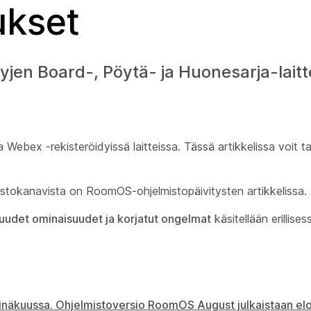
ukset
yjen Board-, Pöytä- ja Huonesarja-laitt
 Webex -rekisteröidyissä laitteissa. Tässä artikkelissa voit ta
lmistokanavista on RoomOS-ohjelmistopäivitysten
artikkelissa.
 uudet ominaisuudet ja korjatut ongelmat
käsitellään erillises
näkuussa. Ohjelmistoversio RoomOS August julkaistaan el