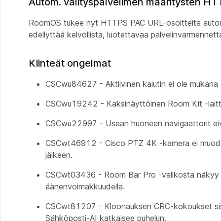
Autom. välityspalvelimen määritysten HT
RoomOS tukee nyt HTTPS PAC URL-osoitteita automaa
edellyttää kelvollista, luotettavaa palvelinvarmenne
Kiinteät ongelmat
CSCwu84627 - Aktiivinen kaiutin ei ole mukana
CSCwu19242 - Kaksinäyttöinen Room Kit -laitt
CSCwu22997 - Usean huoneen navigaattorit e
CSCwt46912 - Cisco PTZ 4K -kamera ei muodos
jälkeen.
CSCwt03436 - Room Bar Pro -valikosta näkyy vä
äänenvoimakkuudella.
CSCwt81207 - Kloonauksen CRC-kokoukset sisään
Sähköposti-AI katkaisee puhelun.