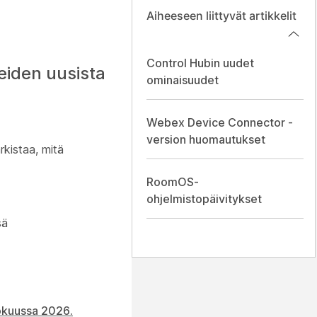
Aiheeseen liittyvät artikkelit
Control Hubin uudet
eiden uusista
ominaisuudet
Webex Device Connector -
version huomautukset
rkistaa, mitä
RoomOS-
ohjelmistopäivitykset
sä
okuussa 2026.