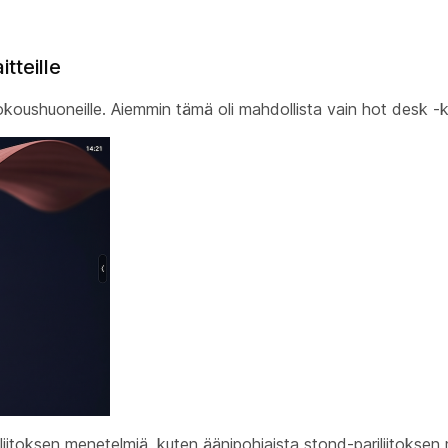
tteille
okoushuoneille. Aiemmin tämä oli mahdollista vain hot desk -ki
liitoksen menetelmiä, kuten äänipohjaista stond-pariliitokse