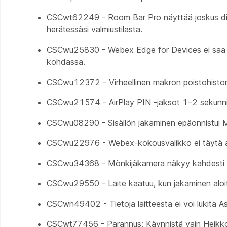
CSCwt62249 - Room Bar Pro näyttää joskus diagno
herätessäsi valmiustilasta.
CSCwu25830 - Webex Edge for Devices ei saa näyt
kohdassa.
CSCwu12372 - Virheellinen makron poistohistor
CSCwu21574 - AirPlay PIN -jaksot 1–2 sekunnin 
CSCwu08290 - Sisällön jakaminen epäonnistui Mi
CSCwu22976 - Webex-kokousvalikko ei täytä aut
CSCwu34368 - Mönkijäkamera näkyy kahdesti lisä
CSCwu29550 - Laite kaatuu, kun jakaminen aloi
CSCwn49402 - Tietoja laitteesta ei voi lukita A
CSCwt77456 - Parannus: Käynnistä vain Heikko 