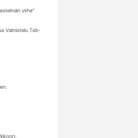
jestelmän virhe"
ua Valmistelu Tab-
en.
rkkoon.