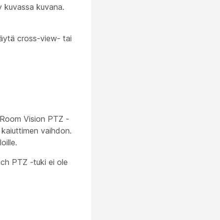
yy kuvassa kuvana.
äytä cross-view- tai
ä Room Vision PTZ -
aiuttimen vaihdon.
ille.
ch PTZ -tuki ei ole