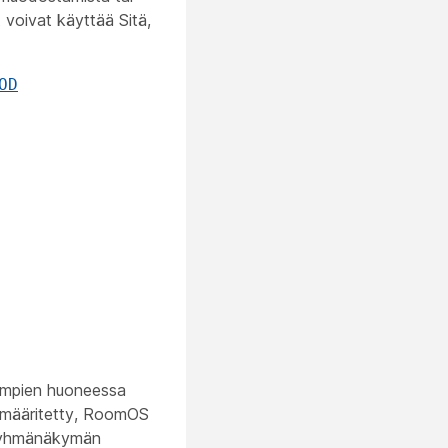
 voivat käyttää Sitä,
OD
rempien huoneessa
e määritetty, RoomOS
 ryhmänäkymän