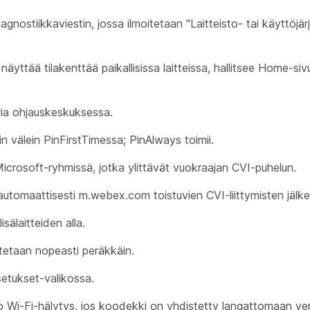
stiikkaviestin, jossa ilmoitetaan "Laitteisto- tai käyttöjär
tää tilakenttää paikallisissa laitteissa, hallitsee Home-siv
ia ohjauskeskuksessa.
välein PinFirstTimessa; PinAlways toimii.
crosoft-ryhmissä, jotka ylittävät vuokraajan CVI-puhelun.
omaattisesti m.webex.com toistuvien CVI-liittymisten jälke
laitteiden alla.
tetaan nopeasti peräkkäin.
setukset-valikossa.
Wi-Fi-hälytys, jos koodekki on yhdistetty langattomaan ve