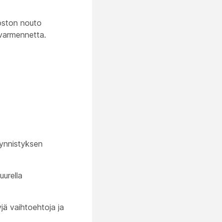
oston nouto
-varmennetta.
ynnistyksen
urella
ä vaihtoehtoja ja