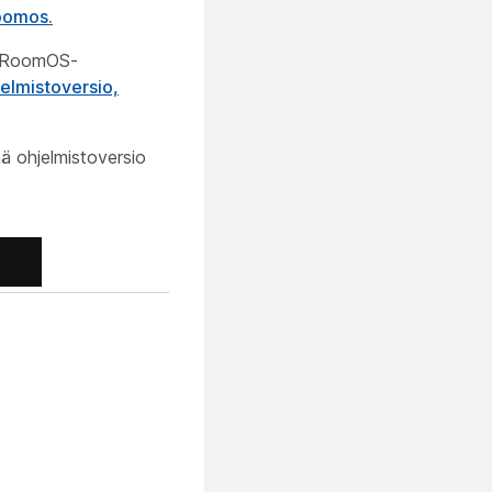
roomos
.
ua RoomOS-
elmistoversio,
ä ohjelmistoversio