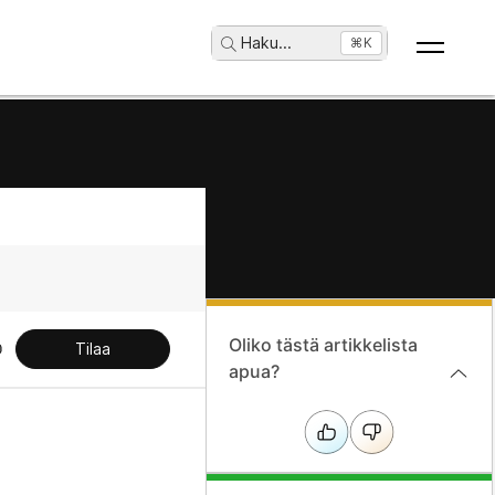
Haku
...
⌘K
Oliko tästä artikkelista
Tilaa
apua?