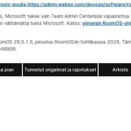
isto-sivulla,https://admin.webex.com/devices/software/
oms, Microsoft tukee vain Team Admin Centerissä vapautett
i välttämättä tueta Microsoft. Katso:
viimeisin RoomOS-ohj
RoomOS 26.5.1.5, perustuu RoomOS:iin huhtikuussa 2026. Täm
048906.
sa pian
Tunnetut ongelmat ja rajoitukset
Arkisto