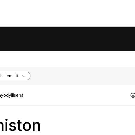
Laitemallit
hyödyllisenä
iston