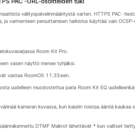
TPS PAC -URL-osoitteiden tuki
ttista välityspalvelinmääritystä varten. HTTPS PAC -tied
tta, ja varmenteen peruuttamisen tarkistus käyttää vain OCSP
 elokuvasarjassa Room Kit Pro.
een vasen näyttö menee tyhjäksi.
ivät vastaa RoomOS 11.33:een.
ta uudelleen muodostettua paria Room Kit EQ uudelleenkä
rinää kameran kuvassa, kun kaiutin toistaa ääntä kaukaa su
rakennettu DTMF Makrot lähettävät * kun valitset tiettyj