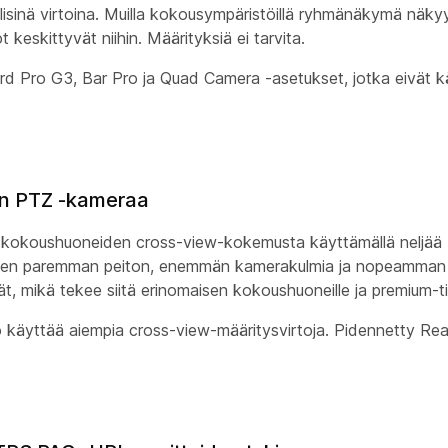
lisinä virtoina. Muilla kokousympäristöillä ryhmänäkymä näk
eskittyvät niihin. Määrityksiä ei tarvita.
ard Pro G3, Bar Pro ja Quad Camera -asetukset, jotka eivät k
ion PTZ -kameraa
ien kokoushuoneiden cross-view-kokemusta käyttämällä neljä
een paremman peiton, enemmän kamerakulmia ja nopeamman k
, mikä tekee siitä erinomaisen kokoushuoneille ja premium-tilo
käyttää aiempia cross-view-määritysvirtoja. Pidennetty Rea