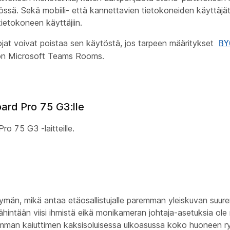
sä. Sekä mobiili- että kannettavien tietokoneiden käyttäjät
ietokoneen käyttäjiin.
ojat voivat poistaa sen käytöstä, jos tarpeen määritykset
BY
sa on Microsoft Teams Rooms.
oard Pro 75 G3:lle
o 75 G3 -laitteille.
kymän, mikä antaa etäosallistujalle paremman yleiskuvan suu
hintään viisi ihmistä eikä monikameran johtaja-asetuksia ol
usimman kaiuttimen kaksisoluisessa ulkoasussa koko huoneen