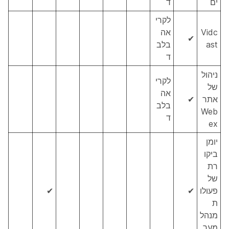
ים
ד
לקרי
Vidc
אה
✔
ast
בלב
ד
ניהול
לקרי
של
אה
אתר
✔
בלב
Web
ד
ex
יומן
ביקו
רת
של
פעולו
✔
✔
ת
מנהל
מער