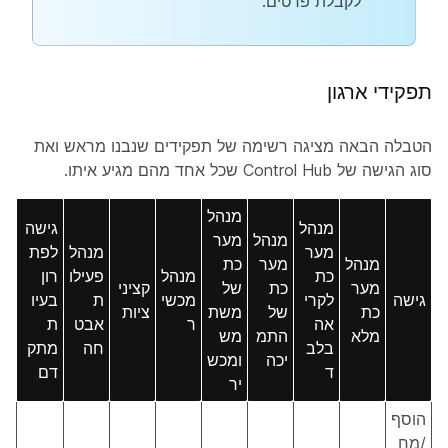
לקבלת פרטים.
תפקידי ארגון
הטבלה הבאה מציגה רשימה של תפקידים שנבנו מראש ואת
סוג הגישה של Control Hub שכל אחד מהם מגיע איתו.
מנהל
מנהל
גישה
מנהל
מער
מער
מנהל
לפת
מנהל
מער
כת
כת
מנהל
פעילו
רון
מער
כת
של
קציני
גישה
לקרי
מכשי
ת
בעיו
כת
של
משת
ציות
אה
ר
אבט
ת
מלא
התמ
מש
בלב
חה
מתק
יכה
ומכש
ד
דם
יר
הוסף
/מח