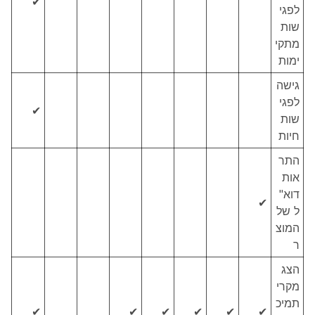
✔
לפגי
שות
מתקי
ימות
גישה
לפגי
✔
שות
חיות
התר
אות
דוא"
✔
ל של
המוצ
ר
הצג
מקרי
תמיכ
✔
✔
✔
✔
✔
✔