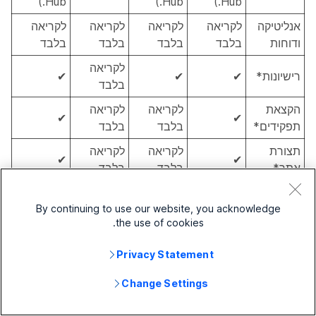
Hub.)
Hub.)
Hub.)
אנליטיקה
לקריאה
לקריאה
לקריאה
לקריאה
ודוחות
בלבד
בלבד
בלבד
בלבד
לקריאה
רישיונות*
✔
✔
✔
בלבד
הקצאת
לקריאה
לקריאה
✔
✔
תפקידים*
בלבד
בלבד
תצורת
לקריאה
לקריאה
✔
✔
אתר*
בלבד
בלבד
ניתן
להוריד
By continuing to use our website, you acknowledge
the use of cookies.
הקלטות
ותמלילים
Privacy Statement
באמצעות
הקלטות
https://d
Change Settings
ותמלילים*
eveloper
.webex.c