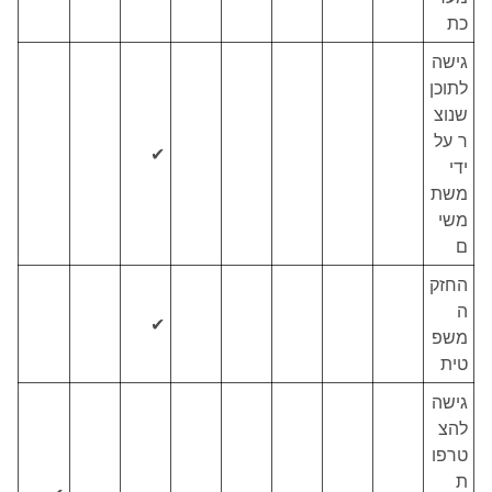
כת
גישה
לתוכן
שנוצ
ר על
✔
ידי
משת
משי
ם
החזק
ה
✔
משפ
טית
גישה
להצ
טרפו
ת