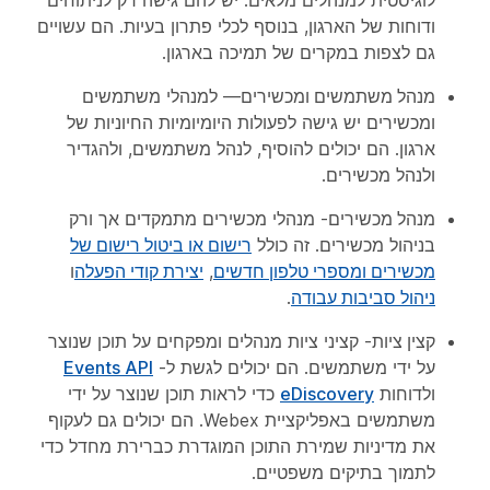
לוגיסטית למנהלים מלאים. יש להם גישה רק לניתוחים
ודוחות של הארגון, בנוסף לכלי פתרון בעיות. הם עשויים
גם לצפות במקרים של תמיכה בארגון.
מנהל משתמשים ומכשירים
— למנהלי משתמשים
ומכשירים יש גישה לפעולות היומיומיות החיוניות של
ארגון. הם יכולים להוסיף, לנהל משתמשים, ולהגדיר
ולנהל מכשירים.
מנהל מכשירים
- מנהלי מכשירים מתמקדים אך ורק
בניהול מכשירים. זה כולל
רישום או ביטול רישום של
מכשירים ומספרי טלפון חדשים
,
יצירת קודי הפעלה
ו
ניהול סביבות עבודה
.
קצין ציות
- קציני ציות מנהלים ומפקחים על תוכן שנוצר
על ידי משתמשים. הם יכולים לגשת ל-
Events API
ולדוחות
eDiscovery
כדי לראות תוכן שנוצר על ידי
משתמשים באפליקציית Webex. הם יכולים גם לעקוף
את מדיניות שמירת התוכן המוגדרת כברירת מחדל כדי
לתמוך בתיקים משפטיים.