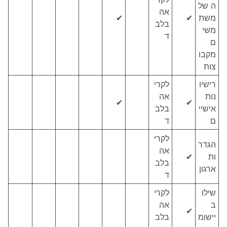
ה של
אה
משת
✔
✔
בלב
משי
ד
ם
מקבו
צות
רישיו
לקרי
נות
אה
✔
✔
אישיי
בלב
ם
ד
לקרי
הגדר
אה
ות
✔
בלב
ארגון
ד
שילו
לקרי
ב
אה
✔
יישומ
בלב