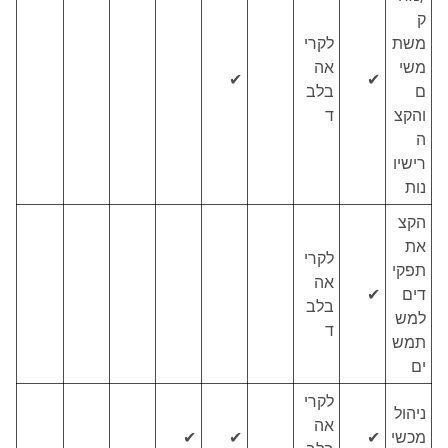
ק
משת
לקרי
משי
אה
✔
✔
ם
בלב
והקצ
ד
ה
רישיו
נות
הקצ
את
לקרי
תפקי
אה
דים
✔
בלב
למש
ד
תמש
ים
לקרי
ניהול
אה
מכשי
✔
✔
✔