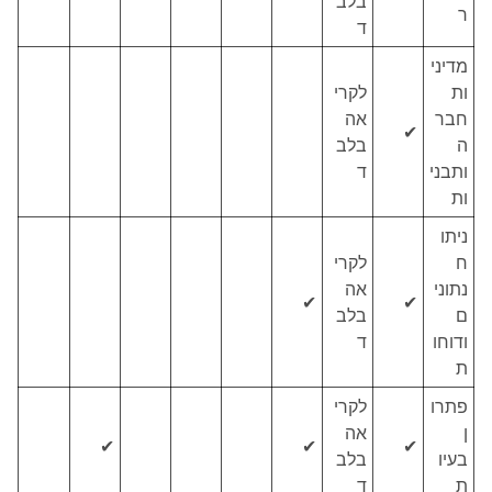
בלב
ר
ד
מדיני
ות
לקרי
חבר
אה
✔
ה
בלב
ותבני
ד
ות
ניתו
ח
לקרי
נתוני
אה
✔
✔
ם
בלב
ודוחו
ד
ת
פתרו
לקרי
ן
אה
✔
✔
✔
בעיו
בלב
ת
ד