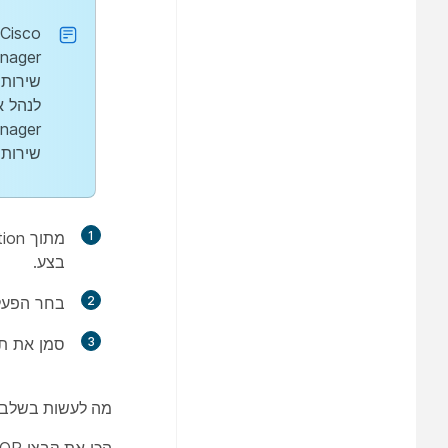
שירות Cisco CallManager אם אינך זקוק 
1
מתוך Cisco Unified CM Administration, נווט אל
בצע
.
2
בחר
הפעל
3
סמן את
תיב
מה לעשות בשלב