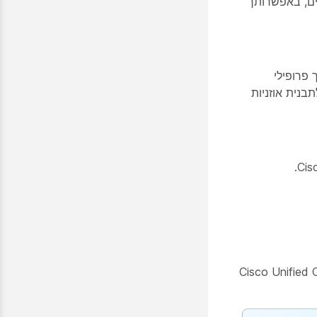
ם, באפשרותך
מחדל וקושחה עבור תבנית אוזניות Cisco. שייך פרופילי
נית אוזניות
Cisco Unified CM Administration