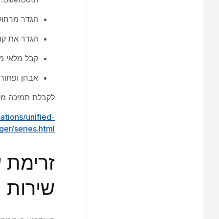
הגדר מרחוק 
הגדר את קוש
קבל מלאי מפ
אבחן ופתור בעיות
לקבלת תמיכה מקיפה Unified CM, עיין בתוכן תמיכה עבור גירסת d CM
tions/unified-
er/series.html
זרימת 
שירות