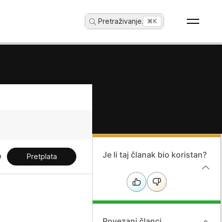
Pretraživanje
...
⌘K
Je li taj članak bio koristan?
Pretplata
Povezani članci