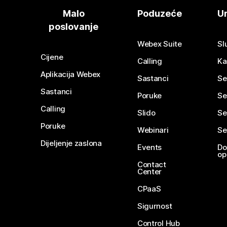
Malo
Poduzeće
Ur
poslovanje
Webex Suite
Sl
Cijene
Calling
Ka
Aplikacija Webex
Sastanci
Se
Sastanci
Poruke
Se
Calling
Slido
Se
Poruke
Webinari
Se
Dijeljenje zaslona
Events
Do
op
Contact
Center
CPaaS
Sigurnost
Control Hub