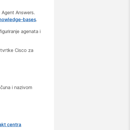
tu Agent Answers.
knowledge-bases
.
figuriranje agenata i
 tvrtke Cisco za
ačuna i nazivom
akt centra
.