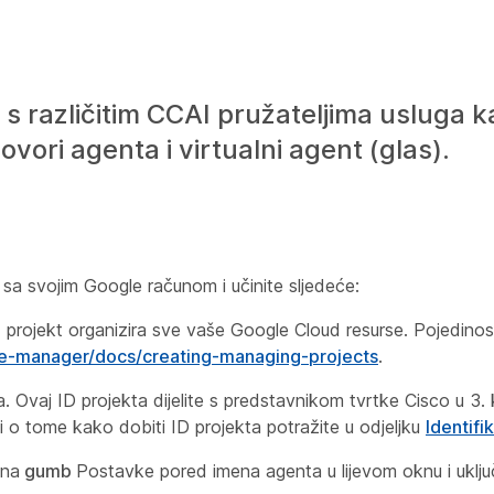
u s različitim CCAI pružateljima usluga k
vori agenta i virtualni agent (glas).
sa svojim Google računom i učinite sljedeće:
 projekt organizira sve vaše Google Cloud resurse. Pojedinost
ce-manager/docs/creating-managing-projects
.
a. Ovaj ID projekta dijelite s predstavnikom tvrtke Cisco u 3.
i o tome kako dobiti ID projekta potražite u odjeljku
Identifi
 na
gumb
Postavke pored imena agenta u lijevom oknu i uklju