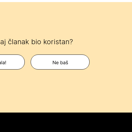
 taj članak bio koristan?
la!
Ne baš