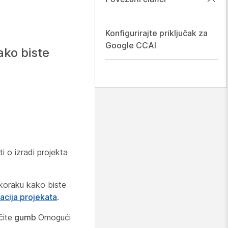
Konfigurirajte priključak za
Google CCAI
ako biste
i o izradi projekta
 koraku kako biste
kacija projekata
.
čite
gumb
Omogući