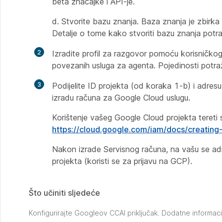
beta značajke i API-je.
d. Stvorite bazu znanja. Baza znanja je zbirka 
Detalje o tome kako stvoriti bazu znanja potr
2
Izradite profil za razgovor pomoću korisničk
povezanih usluga za agenta. Pojedinosti potraž
3
Podijelite ID projekta (od koraka 1-b) i adres
izradu računa za Google Cloud uslugu.
Korištenje vašeg Google Cloud projekta tereti s
https://cloud.google.com/iam/docs/creatin
Nakon izrade Servisnog računa, na vašu se ad
projekta (koristi se za prijavu na GCP).
Što učiniti sljedeće
Konfigurirajte Googleov CCAI priključak. Dodatne informaci