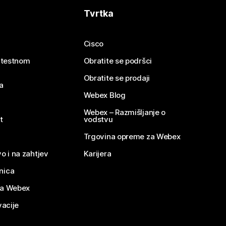
Tvrtka
Cisco
e testnom
Obratite se podršci
Obratite se prodaji
a
Webex Blog
Webex – Razmišljanje o
t
vodstvu
Trgovina opreme za Webex
o i na zahtjev
Karijera
nica
za Webex
vacije