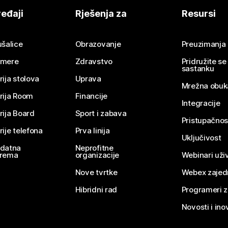
eđaji
Rješenja za
Resursi
ušalice
Obrazovanje
Preuzimanja
mere
Zdravstvo
Pridružite s
sastanku
rija stolova
Uprava
Mrežna obuk
rija Room
Financije
Integracije
rija Board
Sport i zabava
Pristupačnos
rije telefona
Prva linija
Uključivost
datna
Neprofitne
rema
organizacije
Webinari uživ
Nove tvrtke
Webex zajed
Hibridni rad
Programeri 
Novosti i ino