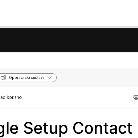
Operacijski sustavi
kao korisno
gle Setup Contact