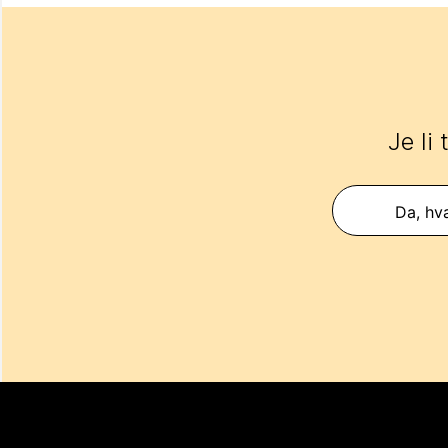
Je li
Da, hva