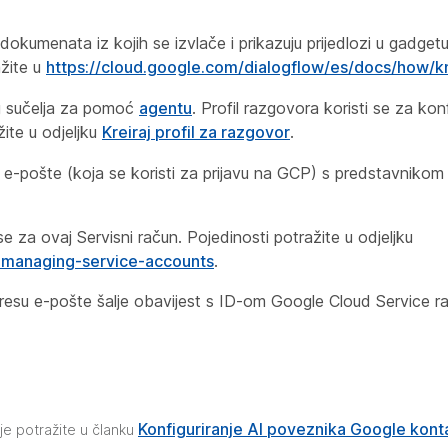
dokumenata iz kojih se izvlače i prikazuju prijedlozi u gadge
ažite u
https://cloud.google.com/dialogflow/es/docs/how/
og sučelja za pomoć
agentu
. Profil razgovora koristi se za kon
ite u odjeljku
Kreiraj profil za razgovor
.
u e-pošte (koja se koristi za prijavu na GCP) s predstavnikom
e za ovaj Servisni račun. Pojedinosti potražite u odjeljku
g-managing-service-accounts
.
resu e-pošte šalje obavijest s ID-om Google Cloud Service r
Konfiguriranje AI poveznika Google kont
je potražite u članku