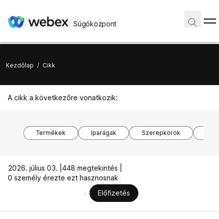
Súgóközpont
Kezdőlap
/
Cikk
A cikk a következőre vonatkozik:
Termékek
Iparágak
Szerepkörök
Ope
2026. július 03. |
448 megtekintés |
0 személy érezte ezt hasznosnak
Előfizetés