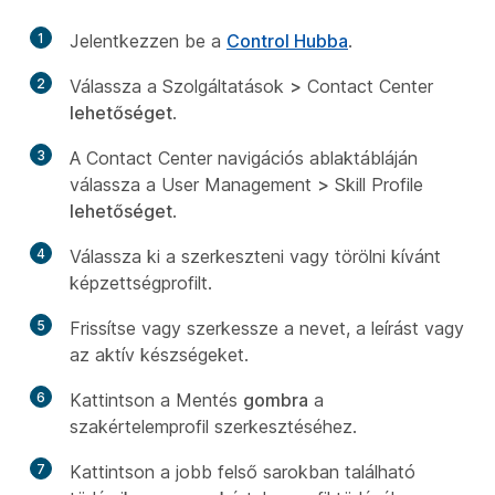
1
Jelentkezzen be a
Control Hubba
.
2
Válassza a Szolgáltatások
>
Contact Center
lehetőséget
.
3
A Contact Center navigációs ablaktábláján
válassza a User Management
>
Skill Profile
lehetőséget
.
4
Válassza ki a szerkeszteni vagy törölni kívánt
képzettségprofilt.
5
Frissítse vagy szerkessze a nevet, a leírást vagy
az aktív készségeket.
6
Kattintson a Mentés
gombra
a
szakértelemprofil szerkesztéséhez.
7
Kattintson a jobb felső sarokban található