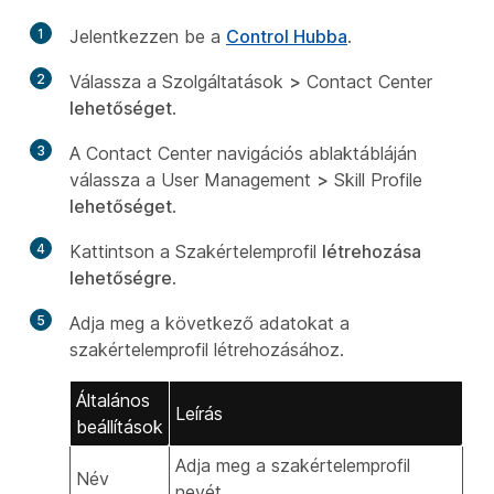
1
Jelentkezzen be a
Control Hubba
.
2
Válassza a Szolgáltatások
>
Contact Center
lehetőséget
.
3
A Contact Center navigációs ablaktábláján
válassza a User Management
>
Skill Profile
lehetőséget
.
4
Kattintson a Szakértelemprofil
létrehozása
lehetőségre
.
5
Adja meg a következő adatokat a
szakértelemprofil létrehozásához.
Általános
Leírás
beállítások
Adja meg a szakértelemprofil
Név
nevét.