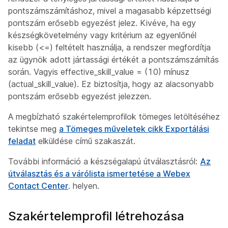
pontszámszámításhoz, mivel a magasabb képzettségi
pontszám erősebb egyezést jelez. Kivéve, ha egy
készségkövetelmény vagy kritérium az egyenlőnél
kisebb (<=) feltételt használja, a rendszer megfordítja
az ügynök adott jártassági értékét a pontszámszámítás
során. Vagyis effective_skill_value = (10) mínusz
(actual_skill_value). Ez biztosítja, hogy az alacsonyabb
pontszám erősebb egyezést jelezzen.
A megbízható szakértelemprofilok tömeges letöltéséhez
tekintse meg
a Tömeges műveletek cikk Exportálási
feladat
elküldése című szakaszát.
További információ a készségalapú útválasztásról:
Az
útválasztás és a várólista ismertetése a Webex
Contact Center
. helyen.
Szakértelemprofil létrehozása