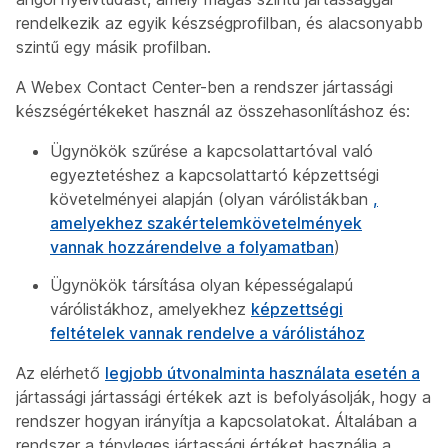
rendelkezik az egyik készségprofilban, és alacsonyabb
szintű egy másik profilban.
A Webex Contact Center-ben a rendszer jártassági
készségértékeket használ az összehasonlításhoz és:
Ügynökök szűrése a kapcsolattartóval való
egyeztetéshez a kapcsolattartó képzettségi
követelményei alapján (olyan várólistákban
,
amelyekhez szakértelemkövetelmények
vannak hozzárendelve a folyamatban
)
Ügynökök társítása olyan képességalapú
várólistákhoz, amelyekhez
képzettségi
feltételek vannak rendelve a várólistához
Az elérhető
legjobb útvonalminta használata esetén a
jártassági jártassági értékek azt is befolyásolják, hogy a
rendszer hogyan irányítja a kapcsolatokat. Általában a
rendszer a tényleges jártassági értéket használja a