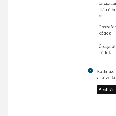
tárcsázá
után érh
el
Összefog
kódok
Üresjárat
kódok
7
Kattints
a követk
Beállítás