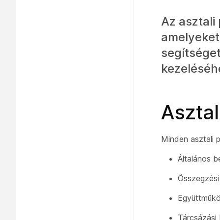
Az asztali
amelyeket
segítséget
kezeléséh
Asztal
Minden asztali 
Általános b
Összegzési 
Együttműk
Tárcsázási 