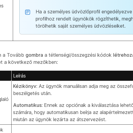
es
Ha a személyes üdvözlőprofil engedélyezve 
profilhoz rendelt ügynökök rögzíthetik, megh
törölhetik saját személyes üdvözléseiket.
on a Tovább
gombra
a tétlenségi/összegzési kódok
létreho
ket a következő mezőkben:
Leírás
Kézikönyv:
Az ügynök manuálisan adja meg az összefo
beszélgetés után.
laló
Automatikus:
Ennek az opciónak a kiválasztása lehető
számára, hogy automatikusan beírja az alapértelmezet
miután az ügynök lezárta az átszervezést.
ök