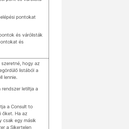
elépési pontokat
pontok és várólisták
pontokat és
t szeretné, hogy az
egördülő listából a
l lennie.
rendszer letiltja a
ja a Consult to
i őket. Ha az
ly csak egy másik
zer a Sikertelen