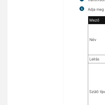
5
Adja meg 
Mező
Név
Leírás
Szülő típ