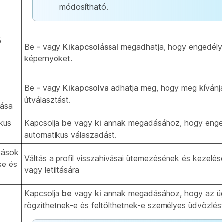
módosítható.
ő
Be
-
vagy
Kikapcsolással
megadhatja, hogy engedélye
képernyőket.
Be
-
vagy
Kikapcsolva
adhatja meg, hogy meg kívánja
útválasztást.
tása
kus
Kapcsolja
be
vagy
ki
annak megadásához, hogy enge
automatikus válaszadást.
vások
Váltás a profil visszahívásai ütemezésének és kezel
se és
vagy letiltására
Kapcsolja
be
vagy
ki
annak megadásához, hogy az 
rögzíthetnek-e és feltölthetnek-e személyes üdvözlés