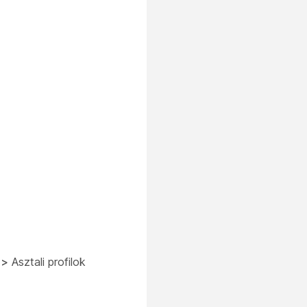
y
>
Asztali profilok