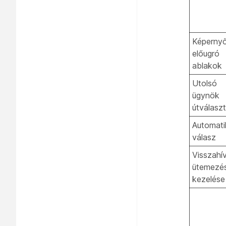
Képerny
előugró
ablakok
Utolsó
ügynök
útválasz
Automati
válasz
Visszahí
ütemezé
kezelése