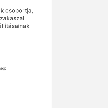
ek csoportja,
szakaszai
llításainak
meg: