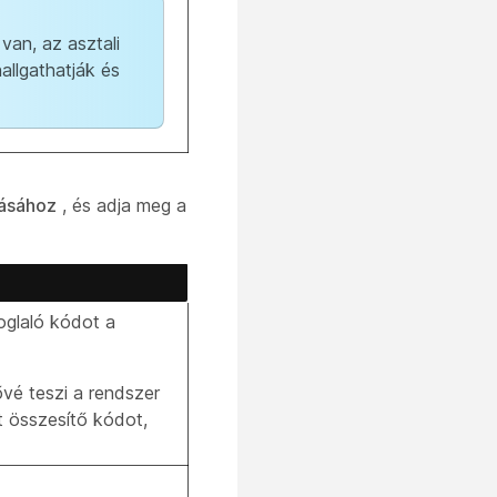
van, az asztali
allgathatják és
zásához
, és adja meg a
glaló kódot a
vé teszi a rendszer
t összesítő kódot,