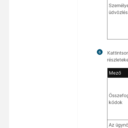
Személy
üdvözlés
6
Kattints
részlete
Mező
Összefog
kódok
Az ügyn