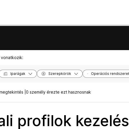
 vonatkozik:
Iparágak
Szerepkörök
Operációs rendszere
megtekintés |
0 személy érezte ezt hasznosnak
li profilok kezelé