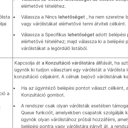
elérhetővé tételéhez.
lista
Válassza a Nincs
lehetőséget
, ha nem szeretne b
ljai
vagy várólistákat elérhetővé tenni átviteli célként.
Válassza a Specifikus
lehetőséget
adott belépési 
elérhetővé tételéhez; majd válassza ki a belépési 
várólistákat a legördülő listából.
Kapcsolja át
a Konzultáció várólistára
állítását, ha az
ügynök ki tudjon választani egy várólistát a Várólista l
konzultáció céljaként. A célnak bejövő várólistának kel
Ha az ügyintéző belépési pontot választ célként, a 
ció a
Konzultáció gombot.
A rendszer csak olyan várólisták esetében támogat
z
Queue funkciót, amelyekben csapatok szolgálják k
ügynök olyan várólistához próbál hozzáférni, ame
belépési pontra vagy várólistára irányít át, a rends