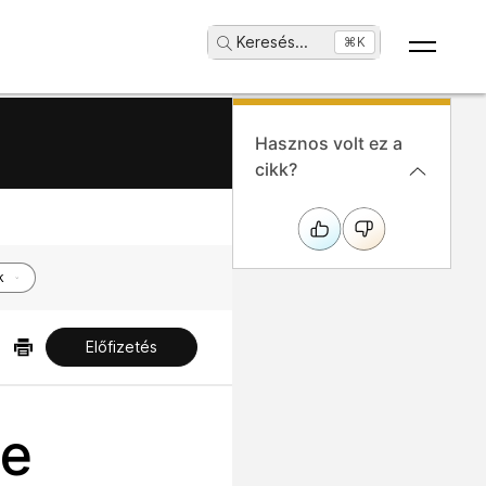
Keresés
...
⌘K
Hasznos volt ez a
cikk?
k
Előfizetés
se