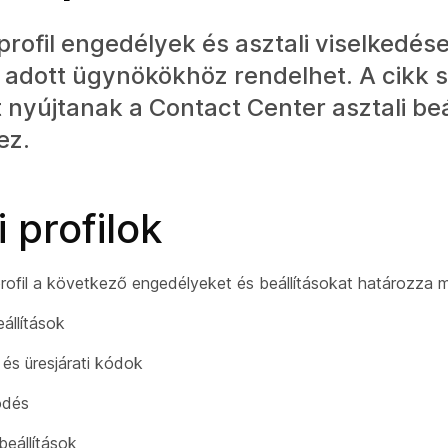
 profil engedélyek és asztali viselkedés
 adott ügynökökhöz rendelhet. A cikk 
 nyújtanak a Contact Center asztali beá
ez.
i profilok
profil a következő engedélyeket és beállításokat határozza 
eállítások
és üresjárati kódok
ödés
beállítások