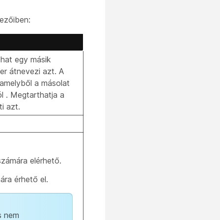
ezőiben:
ozhat egy másik
er átnevezi azt. A
amelyből a másolat
ól
. Megtarthatja a
i azt.
 számára elérhető.
ára érhető el.
us nem