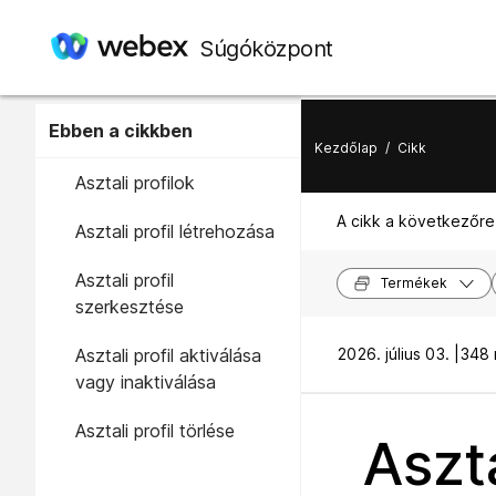
Súgóközpont
Ebben a cikkben
Kezdőlap
/
Cikk
Asztali profilok
A cikk a következőre
Asztali profil létrehozása
Asztali profil
Termékek
szerkesztése
Asztali profil aktiválása
2026. július 03. |
348 
vagy inaktiválása
Asztali profil törlése
Aszta