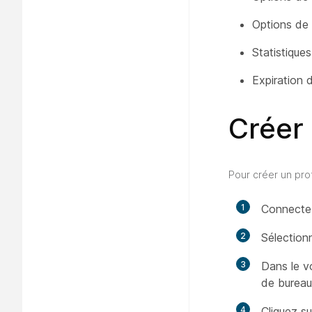
Options de 
Statistiques
Expiration 
Créer 
Pour créer un prof
1
Connecte
2
Sélectio
3
Dans le v
de bureau
4
Cliquez s