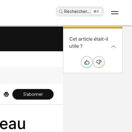
Rechercher
...
⌘K
Cet article était-il
utile ?
S’abonner
reau