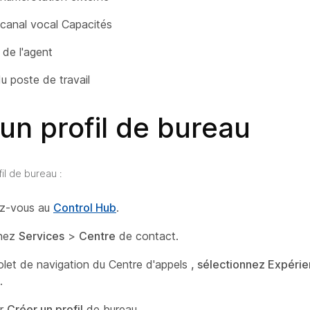
canal vocal Capacités
 de l'agent
du poste de travail
un profil de bureau
il de bureau :
z-vous au
Control Hub
.
nnez
Services
>
Centre
de contact.
olet de navigation du Centre d'appels
, sélectionnez Expéri
.
ur
Créer un profil
de bureau.