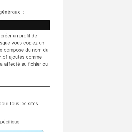
 généraux
:
créer un profil de
orsque vous copiez un
e se compose du nom du
y_of
ajoutés comme
 affecté au fichier ou
pour tous les sites
spécifique.