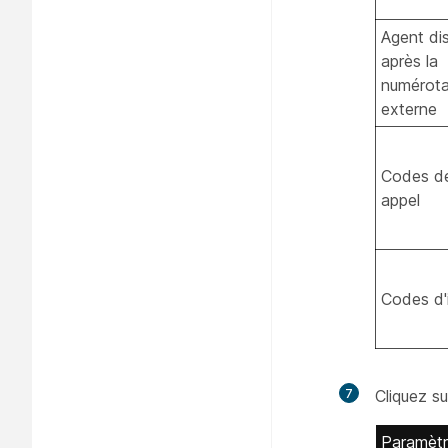
Agent di
après la
numérota
externe
Codes de
appel
Codes d'i
7
Cliquez s
Paramèt