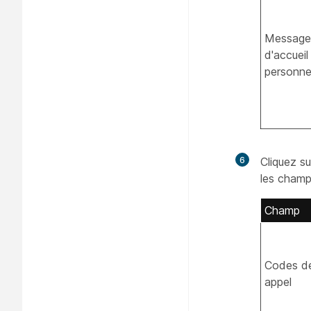
Message
d'accueil
personne
6
Cliquez s
les champ
Champ
Codes de
appel