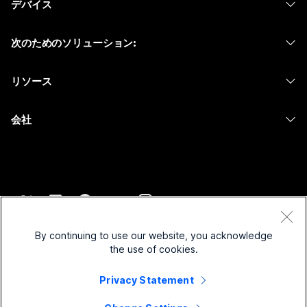
デバイス
Meetings
Calling
ヘッドセット
Calling
次のためのソリューション:
Meetings
カメラ
メッセージング
教育
メッセージング
リソース
Desk シリーズ
画面共有
ヘルスケア
Slido
ダウンロード
Room シリーズ
会社
行政
ウェビナー
テストミーティングに参加
Board シリーズ
Cisco
財務
Events
オンラインクラス
Phone シリーズ
サポートへお問い合わせ
スポーツとエンターテインメント
Contact Center
インテグレーション
アクセサリ
セールスに問い合わせ
フロントライン
CPaaS
アクセシビリティ
利用規約
Webex Blog
非営利
セキュリティ
By continuing to use our website, you acknowledge
インクルージョン
プライバシーステートメント
the use of cookies.
Webex ソート リーダーシップ
スタートアップ
Control Hub
クッキー
ライブ & オンデマンド ウェビナー
Webex Merch Store
Privacy Statement
商標
ハイブリッド ワーク
Webex Community
©
2026
Cisco and/or its affiliates. All rights reserved.
キャリア