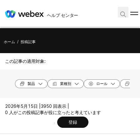
ヘルプ センター
ホーム
/
投稿記事
この記事の適用対象:
製品
業種別
ロール
デバ
2026年5月15日 |
3950 回表示 |
0 人がこの投稿記事が役に立ったと考えています
登録