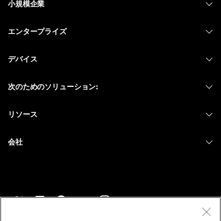
小規模企業
価格
エンタープライズ
Webex アプリ
Webex スイート
デバイス
Meetings
Calling
ヘッドセット
Calling
次のためのソリューション:
Meetings
カメラ
メッセージング
教育
メッセージング
リソース
Desk シリーズ
画面共有
ヘルスケア
Slido
ダウンロード
Room シリーズ
会社
行政
ウェビナー
テストミーティングに参加
Board シリーズ
Cisco
財務
Events
オンラインクラス
Phone シリーズ
サポートへお問い合わせ
スポーツとエンターテインメント
Contact Center
インテグレーション
アクセサリ
セールスに問い合わせ
フロントライン
CPaaS
アクセシビリティ
利用規約
Webex Blog
非営利