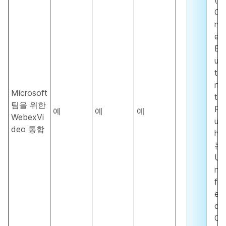
O
n
e
B
ut
to
n
Microsoft
to
팀을 위한
P
예
예
예
WebexVi
us
deo 통합
h)
는
U
ni
fi
e
d
C