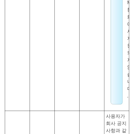
M
통
화
에
서
지
원
되
지
않
습
니
다
.
사용자가
회사 공지
사항과 같