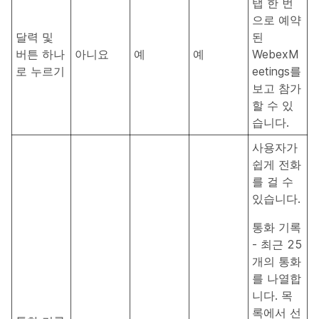
탭 한 번
으로 예약
달력 및
된
버튼 하나
아니요
예
예
WebexM
로 누르기
eetings를
보고 참가
할 수 있
습니다.
사용자가
쉽게 전화
를 걸 수
있습니다.
통화 기록
- 최근 25
개의 통화
를 나열합
니다. 목
록에서 선