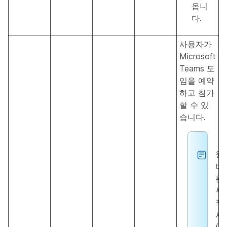
옵니
다.
사용자가
Microsoft
Teams 모
임을 예약
하고 참가
할 수 있
습니다.
원
버
튼
투
푸
시
(