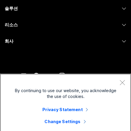
헤드셋
Calling
솔루션
Meetings
카메라
메시징
교육
메시징
리소스
Desk 시리즈
화면 공유
의료 서비스
Slido
다운로드
Room 시리즈
회사
정부
Webinars
테스트 미팅 참여하기
Board 시리즈
Cisco
재무
이벤트
온라인 학습
전화 시리즈
지원 연락처
스포츠 및 엔터테인먼트
Contact Center
통합
보조 프로그램
영업팀에 문의
최전선
CPaaS
접근성
약관 및 조건
Webex Blog
비영리
보안
By continuing to use our website, you acknowledge
포용성
개인 정보 보호 정책
the use of cookies.
Webex 사고적 리더십
스타트업
Control Hub
쿠키
실시간 및 주문형 웨비나
Privacy Statement
Webex Merch 스토어
등록 상표
하이브리드 작업
Webex 커뮤니티
©
2026
Cisco 및/또는 관련 제휴. All rights reserved.
경력
Change Settings
Webex 개발자