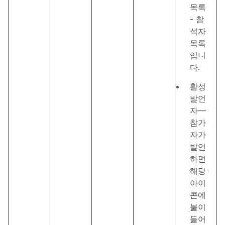
목록
- 참
석자
목록
입니
다.
활성
발언
자—
참가
자가
발언
하면
해당
아이
콘에
불이
들어