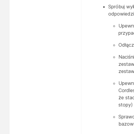
Spróbuj wy
odpowiedzia
Upewni
przypa
Odłącz
Naciśni
zestaw
zesta
Upewni
Cordle
że sta
stopy)
Sprawd
bazowe