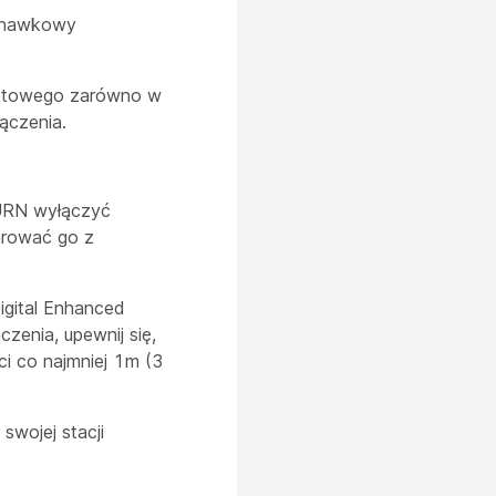
uchawkowy
zętowego zarówno w
ączenia.
URN wyłączyć
arować go z
igital Enhanced
zenia, upewnij się,
i co najmniej 1m (3
swojej stacji