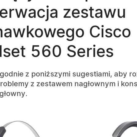
erwacja zestawu
hawkowego Cisco
set 560 Series
godnie z poniższymi sugestiami, aby r
problemy z zestawem nagłownym i ko
głowny.