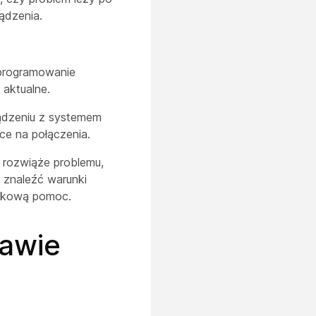
ądzenia.
oprogramowanie
aktualne.
ądzeniu z systemem
ce na połączenia.
 rozwiąże problemu,
 znaleźć warunki
atkową pomoc.
tawie