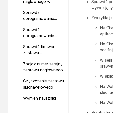
nagłownego w
Sprawdź po
centrum akcesoriów
wywołujący
Sprawdź
Zweryfikuj 
oprogramowanie
układowe zestawu
Na Cis
Sprawdź
nagłownego na
Aplika
oprogramowanie
telefonach lokalnych
sprzętowe zestawu
Na Cis
Sprawdź firmware
nagłownego w
naciśni
zestawu
telefonach
słuchawkowego na
wieloplatformowych
W seri
Znajdź numer seryjny
Cisco Jabber
prawym
zestawu nagłownego
W aplik
Czyszczenie zestawu
Na Web
słuchawkowego
słuch
Wymień nauszniki
Na Web
Przetestuj 