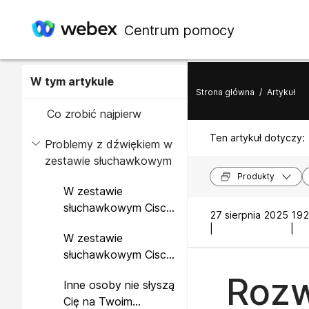
Centrum pomocy
W tym artykule
Strona główna
/
Artykuł
Co zrobić najpierw
Ten artykuł dotyczy:
Problemy z dźwiękiem w
zestawie słuchawkowym
Produkty
W zestawie
słuchawkowym Cisco
27 sierpnia 2025
192
z serii 560 słychać
|
|
W zestawie
zniekształcony lub
słuchawkowym Cisco
niespójny dźwięk
z serii 560 nie słychać
Rozw
Inne osoby nie słyszą
dźwięku
Cię na Twoim