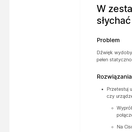
W zesta
słychać
Problem
Dźwięk wydobywa
pełen statyczno
Rozwiązania
Przetestuj
czy urządze
Wyprób
połącz
Na Cis