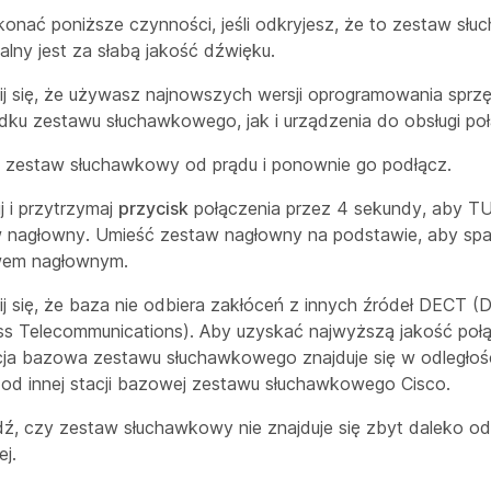
konać poniższe czynności, jeśli odkryjesz, że to zestaw sł
lny jest za słabą jakość dźwięku.
j się, że używasz najnowszych wersji oprogramowania spr
dku zestawu słuchawkowego, jak i urządzenia do obsługi poł
 zestaw słuchawkowy od prądu i ponownie go podłącz.
j i przytrzymaj
przycisk
połączenia przez 4 sekundy, aby T
 nagłowny. Umieść zestaw nagłowny na podstawie, aby sp
wem nagłownym.
j się, że baza nie odbiera zakłóceń z innych źródeł DECT (D
ss Telecommunications). Aby uzyskać najwyższą jakość połąc
cja bazowa zestawu słuchawkowego znajduje się w odległośc
 od innej stacji bazowej zestawu słuchawkowego Cisco.
ź, czy zestaw słuchawkowy nie znajduje się zbyt daleko od 
j.