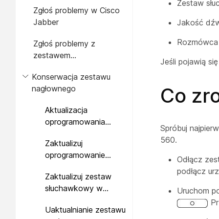
słuchawkowym za
Zestaw słu
Zgłoś problemy w Cisco
pośrednictwem telefonu
Jabber
Jakość dźw
wieloplatformowego
Rozmówca n
Zgłoś problemy z
zestawem
Jeśli pojawią s
słuchawkowym w serii
Konserwacja zestawu
Webex Desk
Co zro
nagłownego
Aktualizacja
oprogramowania
Spróbuj najpier
sprzętowego zestawu
560.
Zaktualizuj
słuchawkowego Cisco
oprogramowanie
za pomocą telefonu
Odłącz zest
zestawu
IP Cisco
podłącz urz
Zaktualizuj zestaw
słuchawkowego na
słuchawkowy w
Cisco Jabber
Uruchom po
Webex
Pr
Uaktualnianie zestawu