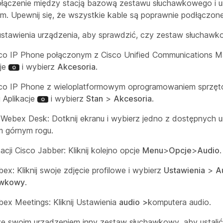
łączenie między stacją bazową zestawu słuchawkowego i 
m. Upewnij się, że wszystkie kable są poprawnie podłączone
ustawienia urządzenia, aby sprawdzić, czy zestaw słuchawk
co IP Phone połączonym z Cisco Unified Communications Man
cje
i wybierz
Akcesoria
.
co IP Phone z wieloplatformowym oprogramowaniem sprzęt
j Aplikacje
i wybierz
Stan
>
Akcesoria
.
i Webex Desk: Dotknij ekranu i wybierz jedno z dostępnych 
 górnym rogu.
acji Cisco Jabber: Kliknij kolejno opcje
Menu
>
Opcje
>
Audio
.
ex: Kliknij swoje zdjęcie profilowe i wybierz
Ustawienia
>
A
awkowy
.
ex Meetings: Kliknij Ustawienia
audio
>
komputera audio.
ze swoim urządzeniem inny zestaw słuchawkowy, aby ustalić