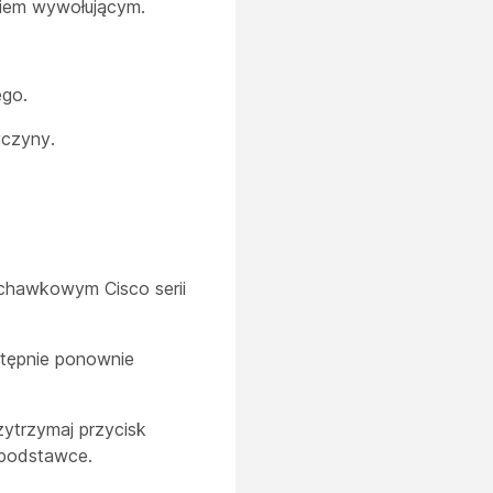
iem wywołującym.
go.
yczyny.
uchawkowym Cisco serii
stępnie ponownie
ytrzymaj przycisk
 podstawce.