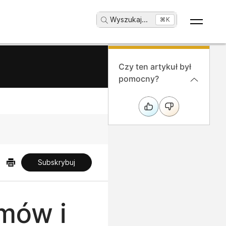
Wyszukaj
...
⌘K
Czy ten artykuł był
pomocny?
Subskrybuj
mów i