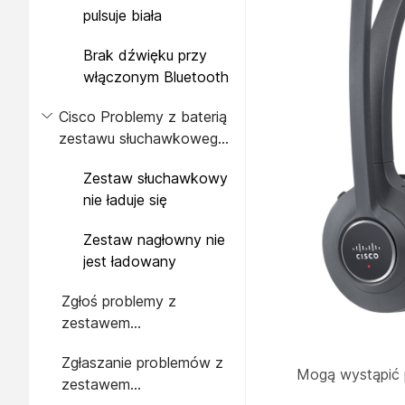
pulsuje biała
Brak dźwięku przy
włączonym Bluetooth
Cisco Problemy z baterią
zestawu słuchawkowego
serii 560
Zestaw słuchawkowy
nie ładuje się
Zestaw nagłowny nie
jest ładowany
Zgłoś problemy z
zestawem
słuchawkowym za
Zgłaszanie problemów z
pomocą Cisco IP Phone
Mogą wystąpić p
zestawem