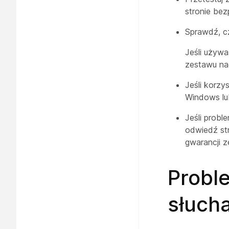
stronie be
Sprawdź, c
Jeśli używ
zestawu na
Jeśli korz
Windows lu
Jeśli probl
odwiedź s
gwarancji 
Probl
słuc