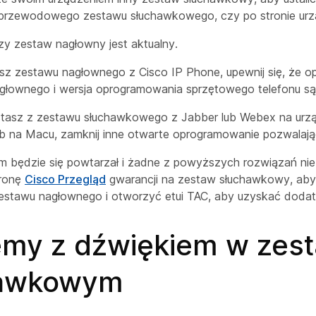
zprzewodowego zestawu słuchawkowego, czy po stronie urz
zy zestaw nagłowny jest aktualny.
asz zestawu nagłownego z Cisco IP Phone, upewnij się, że 
głownego i wersja oprogramowania sprzętowego telefonu są 
ystasz z zestawu słuchawkowego z Jabber lub Webex na urz
b na Macu, zamknij inne otwarte oprogramowanie pozwalają
em będzie się powtarzał i żadne z powyższych rozwiązań nie
tronę
Cisco Przegląd
gwarancji na zestaw słuchawkowy, aby
zestawu nagłownego i otworzyć etui TAC, aby uzyskać dod
emy z dźwiękiem w zes
hawkowym