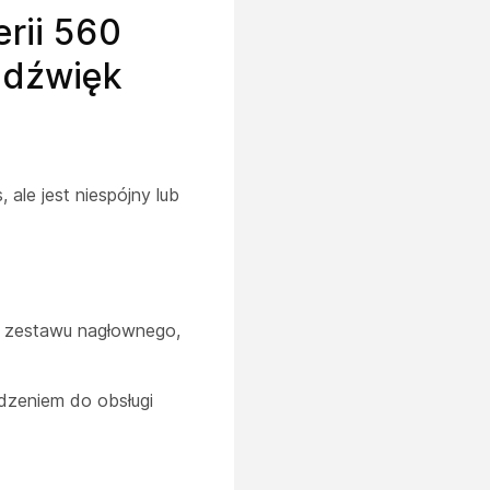
rii 560
y dźwięk
le jest niespójny lub
y zestawu nagłownego,
dzeniem do obsługi