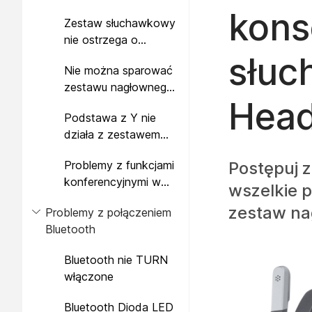
zestawie
kons
Zestaw słuchawkowy
słuchawkowym Cisco
nie ostrzega o
z serii 560
połączeniach
słuc
Nie można sparować
przychodzących na
zestawu nagłownego i
Cisco IP Phone
Head
stacji bazowej
Podstawa z Y nie
działa z zestawem
słuchawkowym Cisco
Problemy z funkcjami
Postępuj z
serii 560
konferencyjnymi w
wszelkie 
zestawie
zestaw na
Problemy z połączeniem
słuchawkowym Cisco
Bluetooth
serii 560
Bluetooth nie TURN
włączone
Bluetooth Dioda LED