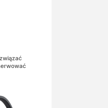
ozwiązać
nserwować