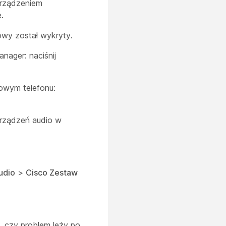
urządzeniem
.
owy został wykryty.
ager: naciśnij
owym telefonu:
urządzeń audio w
udio
>
Cisco Zestaw
, czy problem leży po