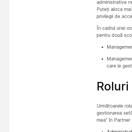
administrative ne
Puteți aloca mai 
privilegii de acc
În cadrul unei or
pentru două scop
Management 
Managementul
care le ges
Rolur
Următoarele rolur
gestionarea setă
mea” în Partner
Administra