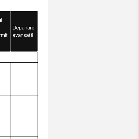
l
Depanare
rmit
avansată