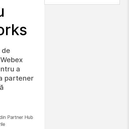
u
orks
r de
ă Webex
entru a
ia partener
ză
e din Partner Hub
ile