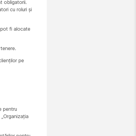
 obligatorii.
ori cu roluri și
 pot fi alocate
rtenere.
lienților pe
e pentru
ă „Organizația
tărilor pentru