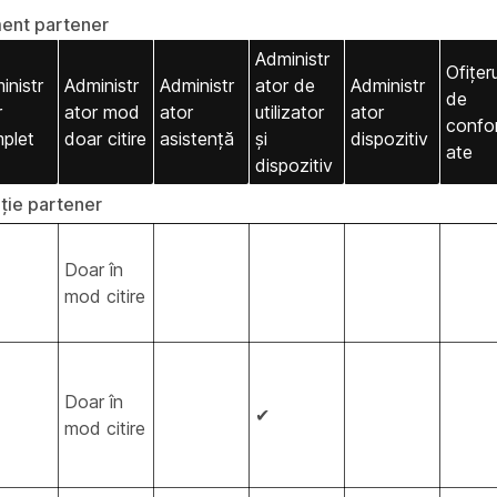
ent partener
Administr
Ofițeru
inistr
Administr
Administr
ator de
Administr
de
r
ator mod
ator
utilizator
ator
confo
plet
doar citire
asistență
și
dispozitiv
ate
dispozitiv
ație partener
Doar în
mod citire
Doar în
✔
mod citire