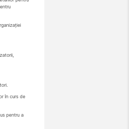
pentru
rganizației
atorii,
ori.
or în curs de
sus pentru a