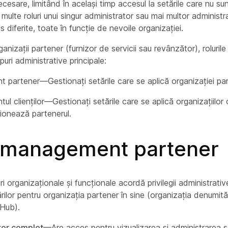
cesare, limitând în același timp accesul la setările care nu sunt
multe roluri unui singur administrator sau mai multor administrat
es diferite, toate în funcție de nevoile organizației.
ganizații partener (furnizor de servicii sau revânzător), rolurile
uri administrative principale:
partener—Gestionați setările care se aplică organizației pa
 clienților—Gestionați setările care se aplică organizațiilor c
tionează partenerul.
i management partener
i organizaționale și funcționale acordă privilegii administrativ
rilor pentru organizația partener în sine (organizația denumit
 Hub).
tor complet
—Are acces pentru vizualizarea și administrarea se