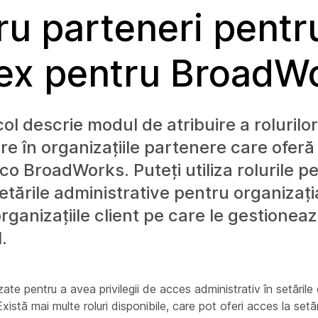
ru parteneri pentr
x pentru BroadW
col descrie modul de atribuire a rolurilo
re în organizațiile partenere care ofer
co BroadWorks. Puteți utiliza rolurile p
etările administrative pentru organizaț
organizațiile client pe care le gestionea
.
lizate pentru a avea privilegii de acces administrativ în setăril
xistă mai multe roluri disponibile, care pot oferi acces la setăr