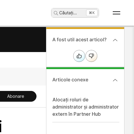
Căutați
...
⌘K
A fost util acest articol?
Articole conexe
Abonare
Alocați roluri de
administrator și administrator
extern în Partner Hub
i