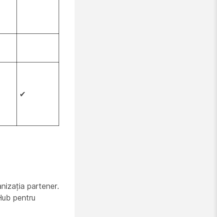
✔
anizația partener.
 Hub pentru