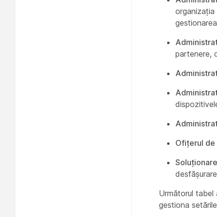
organizația 
gestionarea 
Administrat
partenere, d
Administrat
Administrato
dispozitivele
Administrat
Ofițerul de
Soluționar
desfășurare ș
Următorul tabel 
gestiona setările