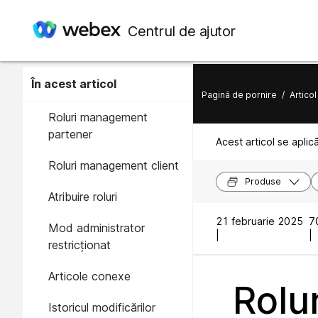
Centrul de ajutor
În acest articol
Pagină de pornire
/
Articol
Roluri management
partener
Acest articol se aplic
Roluri management client
Produse
Atribuire roluri
21 februarie 2025
70
Mod administrator
|
|
restricționat
Articole conexe
Rolur
Istoricul modificărilor