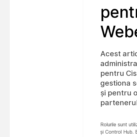
pent
Webe
Acest arti
administra
pentru Cis
gestiona s
și pentru 
partenerul
Rolurile sunt uti
și Control Hub. E