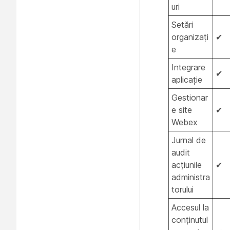
uri
Setări
organizați
✔
e
Integrare
✔
aplicație
Gestionar
e site
✔
Webex
Jurnal de
audit
acțiunile
✔
administra
torului
Accesul la
conținutul