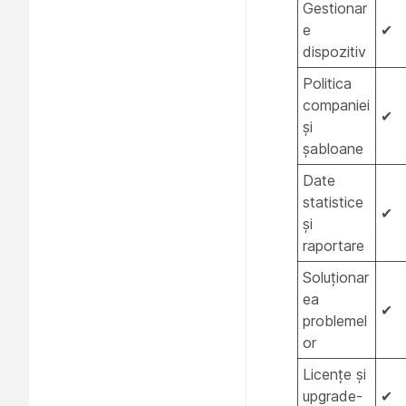
Gestionar
e
✔
dispozitiv
Politica
companiei
✔
și
șabloane
Date
statistice
✔
și
raportare
Soluționar
ea
✔
problemel
or
Licențe și
upgrade-
✔