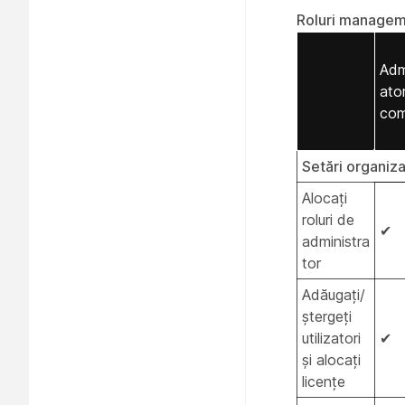
Roluri managem
Adm
ato
com
Setări organiz
Alocați
roluri de
✔
administra
tor
Adăugați/
ștergeți
utilizatori
✔
și alocați
licențe