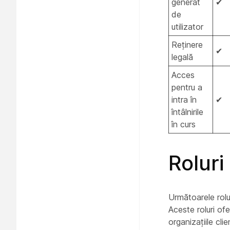
generat
✔
de
utilizator
Reținere
✔
legală
Acces
pentru a
intra în
✔
întâlnirile
în curs
Rolur
Următoarele rolur
Aceste roluri of
organizațiile cli