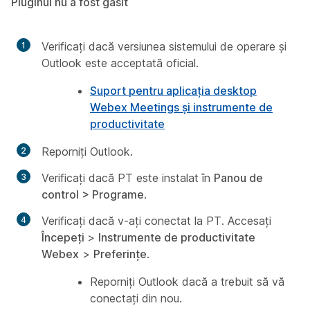
Pluginul nu a fost găsit
Verificați dacă versiunea sistemului de operare și
Outlook este acceptată oficial.
Suport pentru aplicația desktop
Webex Meetings și instrumente de
productivitate
Reporniți Outlook.
Verificați dacă PT este instalat în
Panou de
control > Programe
.
Verificați dacă v-ați conectat la PT. Accesați
Începeți
>
Instrumente de productivitate
Webex
>
Preferințe
.
Reporniți Outlook dacă a trebuit să vă
conectați din nou.