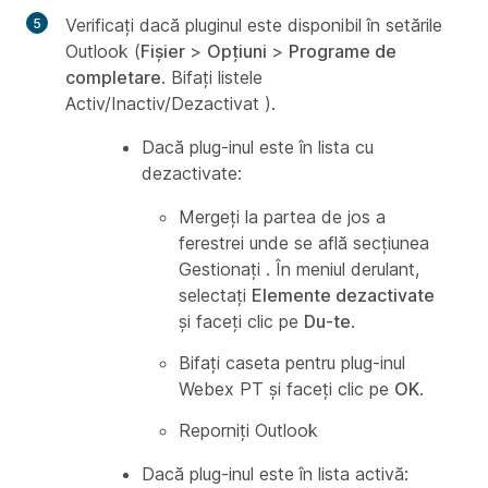
Verificați dacă pluginul este disponibil în setările
Outlook (
Fișier
>
Opțiuni
>
Programe de
completare
. Bifați listele
Activ/Inactiv/Dezactivat
).
Dacă plug-inul este în lista cu
dezactivate:
Mergeți la partea de jos a
ferestrei unde se află secțiunea
Gestionați
. În meniul derulant,
selectați
Elemente dezactivate
și faceți clic pe
Du-te
.
Bifați caseta pentru plug-inul
Webex PT și faceți clic pe
OK
.
Reporniți Outlook
Dacă plug-inul este în lista activă: