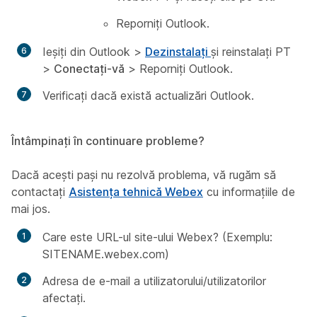
Reporniți Outlook.
Ieșiți din Outlook >
Dezinstalați
și reinstalați PT
>
Conectați-vă
>
Reporniți Outlook
.
Verificați dacă există actualizări Outlook.
Întâmpinați în continuare probleme?
Dacă acești pași nu rezolvă problema, vă rugăm să
contactați
Asistența tehnică Webex
cu informațiile de
mai jos.
Care este URL-ul site-ului Webex? (Exemplu:
SITENAME.webex.com)
Adresa de e-mail a utilizatorului/utilizatorilor
afectați.