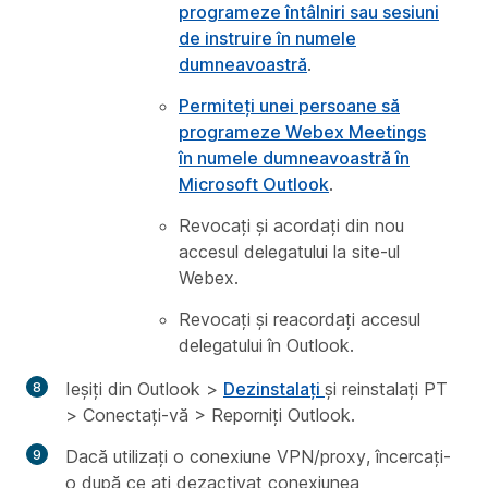
programeze întâlniri sau sesiuni
de instruire în numele
dumneavoastră
.
Permiteți unei persoane să
programeze Webex Meetings
în numele dumneavoastră în
Microsoft Outlook
.
Revocați și acordați din nou
accesul delegatului la site-ul
Webex.
Revocați și reacordați accesul
delegatului în Outlook.
Ieșiți din Outlook >
Dezinstalați
și reinstalați PT
> Conectați-vă > Reporniți Outlook.
Dacă utilizați o conexiune VPN/proxy, încercați-
o după ce ați dezactivat conexiunea