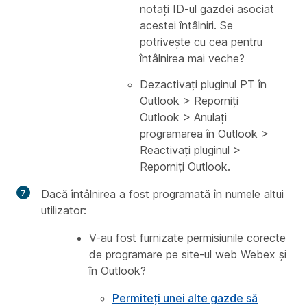
notați ID-ul gazdei asociat
acestei întâlniri. Se
potrivește cu cea pentru
întâlnirea mai veche?
Dezactivați pluginul PT în
Outlook > Reporniți
Outlook > Anulați
programarea în Outlook >
Reactivați pluginul >
Reporniți Outlook.
Dacă întâlnirea a fost programată în numele altui
utilizator:
V-au fost furnizate permisiunile corecte
de programare pe site-ul web Webex și
în Outlook?
Permiteți unei alte gazde să