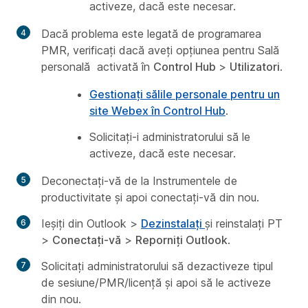
activeze, dacă este necesar.
Dacă problema este legată de programarea
PMR, verificați dacă aveți opțiunea pentru
Sală
personală
activată în
Control Hub
>
Utilizatori
.
Gestionați sălile personale pentru un
site Webex în Control Hub
.
Solicitați-i administratorului să le
activeze, dacă este necesar.
Deconectați-vă de la Instrumentele de
productivitate și apoi conectați-vă din nou.
Ieșiți din Outlook >
Dezinstalați
și reinstalați PT
>
Conectați-vă
>
Reporniți Outlook
.
Solicitați administratorului să dezactiveze tipul
de sesiune/PMR/licență și apoi să le activeze
din nou.