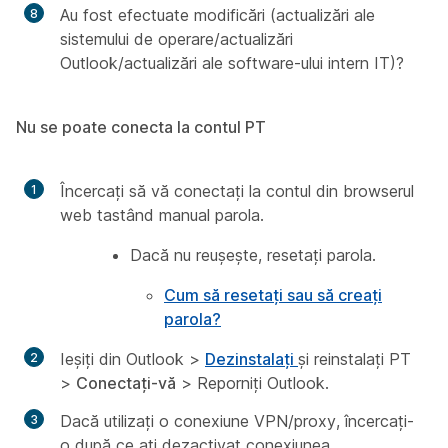
Au fost efectuate modificări (actualizări ale
sistemului de operare/actualizări
Outlook/actualizări ale software-ului intern IT)?
Nu se poate conecta la contul PT
Încercați să vă conectați la contul din browserul
web tastând manual parola.
Dacă nu reușește, resetați parola.
Cum să resetați sau să creați
parola?
Ieșiți din Outlook >
Dezinstalați
și reinstalați PT
>
Conectați-vă
>
Reporniți Outlook
.
Dacă utilizați o conexiune VPN/proxy, încercați-
o după ce ați dezactivat conexiunea