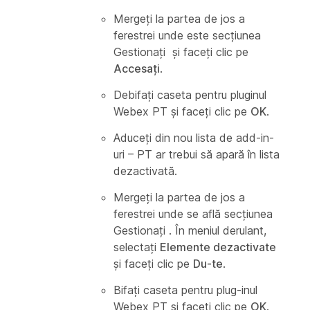
Mergeți la partea de jos a
ferestrei unde este secțiunea
Gestionați
și faceți clic pe
Accesați
.
Debifați caseta pentru pluginul
Webex PT și faceți clic pe
OK
.
Aduceți din nou lista de add-in-
uri – PT ar trebui să apară în lista
dezactivată.
Mergeți la partea de jos a
ferestrei unde se află secțiunea
Gestionați
. În meniul derulant,
selectați
Elemente dezactivate
și faceți clic pe
Du-te
.
Bifați caseta pentru plug-inul
Webex PT și faceți clic pe
OK
.