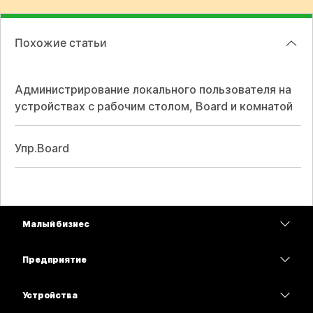
Похожие статьи
Администрирование локального пользователя на
устройствах с рабочим столом, Board и комнатой
Упр.Board
Малый бизнес
Цены
Предприятие
Приложение Webex
Webex Suite
Устройства
Совещания
Calling