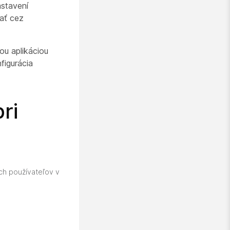
astavení
ať cez
ou aplikáciou
figurácia
ri
ch používateľov v