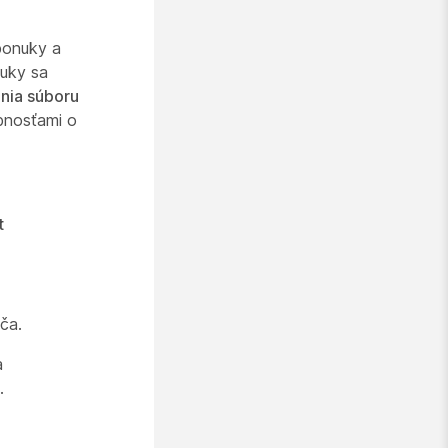
ponuky a
nuky sa
nia súboru
bnosťami o
t
ča.
a
.