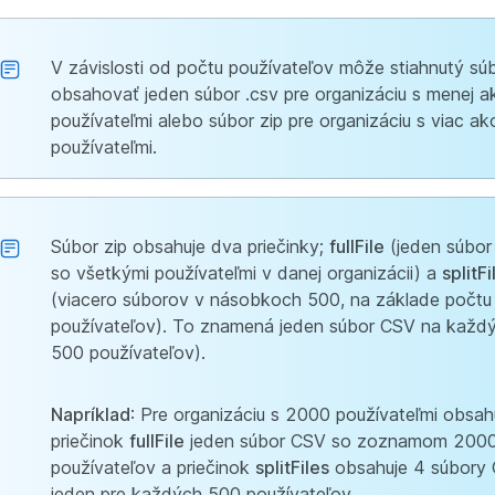
V závislosti od počtu používateľov môže stiahnutý sú
obsahovať jeden súbor .csv pre organizáciu s menej 
používateľmi alebo súbor zip pre organizáciu s viac a
používateľmi.
Súbor zip obsahuje dva priečinky;
fullFile
(jeden súbo
so všetkými používateľmi v danej organizácii) a
splitFi
(viacero súborov v násobkoch 500, na základe počtu
používateľov). To znamená jeden súbor CSV na každ
500 používateľov).
Napríklad
: Pre organizáciu s 2000 používateľmi obsah
priečinok
fullFile
jeden súbor CSV so zoznamom 200
používateľov a priečinok
splitFiles
obsahuje 4 súbory 
jeden pre každých 500 používateľov.