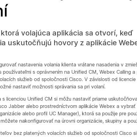
ní
 ktorá volajúca aplikácia sa otvorí, keď
ia uskutočňujú hovory z aplikácie Webe
urovať nastavenia volania klienta vrátane nasadenia v zmi
 s používateľmi s oprávnením na Unified CM, Webex Calling a
lacích služieb od spoločnosti Cisco. V závislosti od licencie
ožné nastaviť možnosti správania sa pri volaní.
a s licenciou Unified CM si môžu nastaviť priame uskutočňov
isco Jabber alebo prostredníctvom aplikácie Webex a vybrať
anizácie alebo profil UC Manager), ktorá sa použije pre pou
môžete nakonfigurovať na úrovni organizácie, skupiny a použ
teľov bez platených volacích služieb od spoločnosti Cisco s