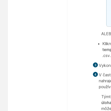
ALE
Klik
temp
.csv.
Vykona
V čast
nahraj
použív
Týmt
úloh
môže