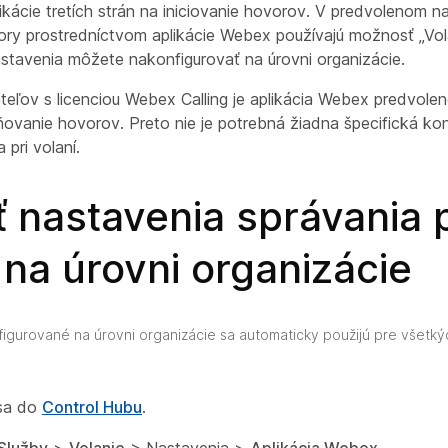
likácie tretích strán na iniciovanie hovorov. V predvolenom n
ory prostredníctvom aplikácie Webex používajú možnosť „Vol
tavenia môžete nakonfigurovať na úrovni organizácie.
teľov s licenciou Webex Calling je aplikácia Webex predvolen
ovanie hovorov. Preto nie je potrebná žiadna špecifická kon
 pri volaní.
ť nastavenia správania p
 na úrovni organizácie
igurované na úrovni organizácie sa automaticky použijú pre všetký
 sa do
Control Hubu
.