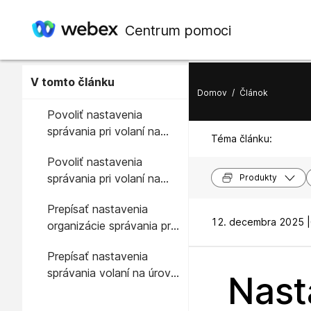
Centrum pomoci
V tomto článku
Domov
/
Článok
Povoliť nastavenia
správania pri volaní na
Téma článku:
úrovni organizácie
Povoliť nastavenia
správania pri volaní na
Produkty
úrovni skupiny
Prepísať nastavenia
12. decembra 2025 |
organizácie správania pri
volaní na úrovni
Prepísať nastavenia
používateľa
správania volaní na úrovni
Nast
skupiny na úrovni
používateľa