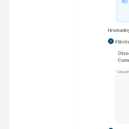
Hromadný
Klikni
Otvo
Comm