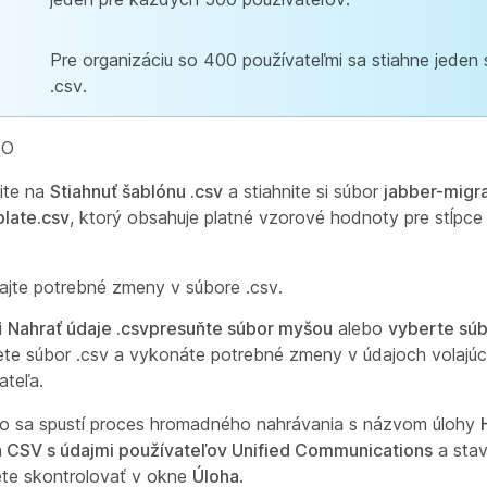
Pre organizáciu so 400 používateľmi sa stiahne jeden
.csv.
BO
nite na
Stiahnuť šablónu .csv
a stiahnite si súbor
jabber-migra
late.csv
, ktorý obsahuje platné vzorové hodnoty pre stĺpce
jte potrebné zmeny v súbore .csv.
i
Nahrať údaje .csv
presuňte súbor myšou
alebo
vyberte sú
ete súbor .csv a vykonáte potrebné zmeny v údajoch volajú
ateľa.
o sa spustí proces hromadného nahrávania s názvom úlohy
a CSV s údajmi používateľov Unified Communications
a stav
te skontrolovať v okne
Úloha
.