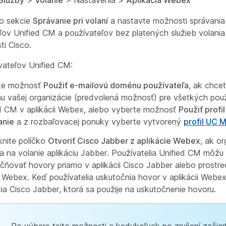
Služby
>
Volanie
> Nastavenia
>
Aplikácia Webex
do sekcie
Správanie pri volaní
a nastavte možnosti správania p
ľov Unified CM a používateľov bez platených služieb volani
ti Cisco.
vateľov Unified CM:
te možnosť
Použiť e-mailovú doménu používateľa
, ak chcet
 vašej organizácie (predvolená možnosť) pre všetkých pou
d CM v aplikácii Webex, alebo vyberte možnosť
Použiť prof
anie
a z rozbaľovacej ponuky vyberte vytvorený
profil UC 
knite políčko
Otvoriť Cisco Jabber z aplikácie Webex
, ak or
a na volanie aplikáciu Jabber. Používatelia Unified CM môžu
čňovať hovory priamo v aplikácii Cisco Jabber alebo prostr
 Webex. Keď používatelia uskutočnia hovor v aplikácii Webex,
cia Cisco Jabber, ktorá sa použije na uskutočnenie hovoru.