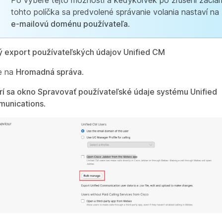
Po výbere tejto možnosti a kedykoľvek po zrušení začiar
tohto políčka sa predvolené správanie volania nastaví na
e-mailovú doménu používateľa
.
 export používateľských údajov Unified CM
te na
Hromadná správa
.
rí sa okno Spravovať používateľské údaje systému Unified
unications
.