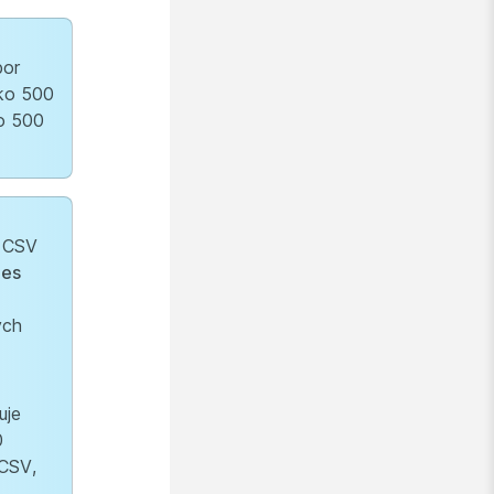
bor
ako 500
ko 500
r CSV
les
ých
uje
0
CSV,