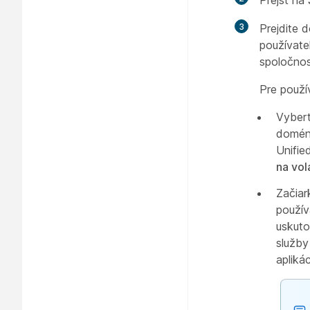
Prejsť na
3
Prejdite 
používate
spoločnos
Pre použí
Vyber
doménu
Unifie
na vol
Začiar
použív
uskuto
služby
apliká