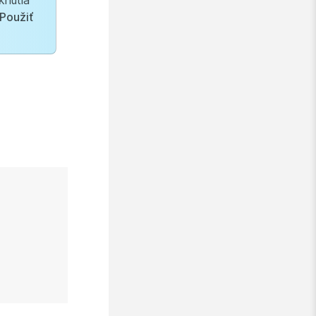
knutia
Použiť