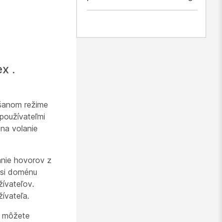
x .
ešanom režime
 používateľmi
 na volanie
anie hovorov z
 si doménu
žívateľov.
ívateľa.
i môžete