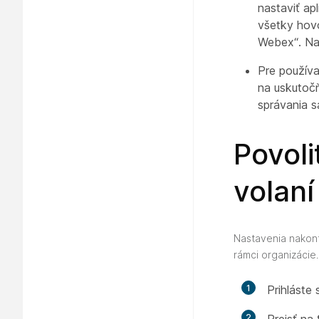
nastaviť ap
všetky hov
Webex“. Nas
Pre používa
na uskutočň
správania sa
Povoli
volaní
Nastavenia nakonf
rámci organizácie.
1
Prihláste
2