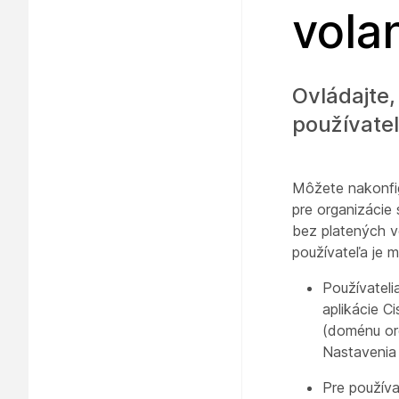
vola
Ovládajte,
používatel
Môžete nakonfig
pre organizácie
bez platených vo
používateľa je m
Používateli
aplikácie C
(doménu org
Nastavenia 
Pre používa