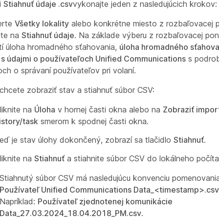
i
Stiahnuť údaje .csv
vykonajte jeden z nasledujúcich krokov:
erte
Všetky lokality
alebo konkrétne miesto z rozbaľovacej 
nite na
Stiahnuť údaje
. Na základe výberu z rozbaľovacej po
tí úloha hromadného sťahovania,
úloha hromadného sťahova
s údajmi o používateľoch Unified Communications
s podro
och o správaní používateľov pri volaní.
chcete zobraziť stav a stiahnuť súbor CSV:
liknite na
Úloha
v hornej časti okna alebo na
Zobraziť impor
istory/task
smerom k spodnej časti okna.
eď je stav úlohy dokončený, zobrazí sa tlačidlo
Stiahnuť
.
liknite na
Stiahnuť
a stiahnite súbor CSV do lokálneho počíta
Stiahnutý súbor CSV má nasledujúcu konvenciu pomenovani
Používateľ Unified Communications Data_<timestamp>.csv
Napríklad:
Používateľ zjednotenej komunikácie
Data_27.03.2024_18.04.2018_PM.csv
.