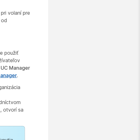
ri volaní pre
a od
e použiť
žívateľov
il UC Manager
Manager
.
ganizácia
edníctvom
 otvorí sa