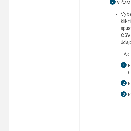
V čast
Vyb
klik
spus
CSV 
údaj
Ak 
K
h
K
K