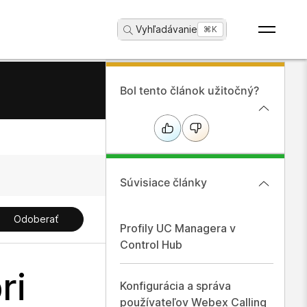
Vyhľadávanie
...
⌘K
Bol tento článok užitočný?
Súvisiace články
Odoberať
Profily UC Managera v
Control Hub
ri
Konfigurácia a správa
používateľov Webex Calling