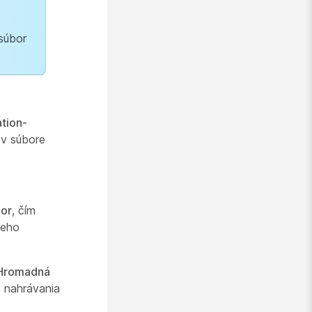
 súbor
tion-
 v súbore
bor
, čím
ceho
Hromadná
 nahrávania