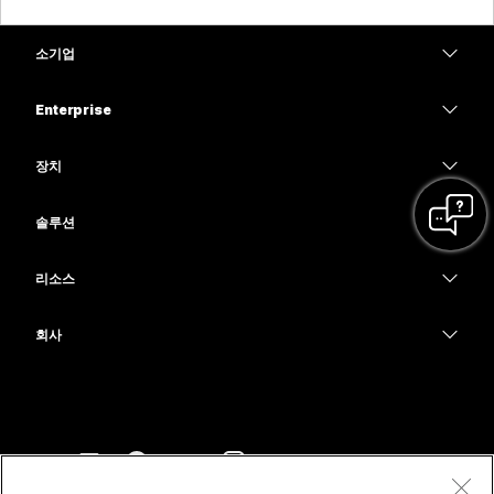
소기업
가격
Enterprise
Webex 앱
Webex Suite
장치
Meetings
Calling
헤드셋
Calling
솔루션
Meetings
카메라
교육
메시징
메시징
리소스
Desk 시리즈
의료 서비스
화면 공유
다운로드
Slido
Room 시리즈
회사
정부
테스트 미팅 참여하기
Webinars
Cisco
Board 시리즈
재무
온라인 학습
이벤트
지원 연락처
전화 시리즈
스포츠 및 엔터테인먼트
통합
Contact Center
영업팀에 문의
보조 프로그램
최전선
접근성
CPaaS