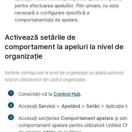
pentru efectuarea apelurilor. Prin urmare, nu este
necesară o configurare specifică a
comportamentului de apelare.
Activează setările de
comportament la apeluri la nivel de
organizație
Setările configurate la nivel de organizație se aplică automat
tuturor utilizatorilor din cadrul organizației.
1
Conectați-vă la
Control Hub
.
2
Accesați
Servicii
>
Apelând
>
Setări
> Aplicația W
3
Accesați secțiunea
Comportament apelare
și setați
comportament apelare pentru utilizatorii Unified CM și u