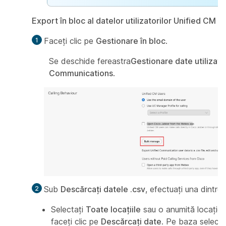
Export în bloc al datelor utilizatorilor Unified CM
Faceți clic pe
Gestionare în bloc
.
Se deschide fereastra
Gestionare date utilizato
Communications
.
Sub
Descărcați datele .csv
, efectuați una dintre 
Selectați
Toate locațiile
sau o anumită locație d
faceți clic pe
Descărcați date
. Pe baza selecție