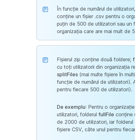
În funcție de numărul de utilizatori,
conține un fișier .csv pentru o organ
puțin de 500 de utilizatori sau un fiș
organizația care are mai mult de 500 
Fișierul zip conține două foldere;
ful
cu toți utilizatorii din organizația res
splitFiles
(mai multe fișiere în multipl
funcție de numărul de utilizatori). Ad
pentru fiecare 500 de utilizatori).
De exemplu
: Pentru o organizație 
utilizatori, folderul
fullFile
conține un 
de 2000 de utilizatori, iar folderul
sp
fișiere CSV, câte unul pentru fiecare 