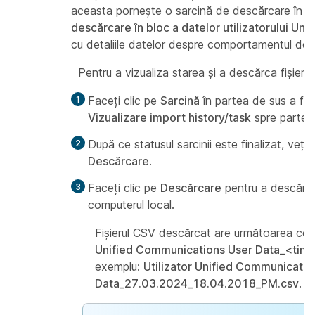
aceasta pornește o sarcină de descărcare în b
descărcare în bloc a datelor utilizatorului U
cu detaliile datelor despre comportamentul de ape
Pentru a vizualiza starea și a descărca fișieru
Faceți clic pe
Sarcină
în partea de sus a fer
Vizualizare import history/task
spre partea 
După ce statusul sarcinii este finalizat, veți
Descărcare
.
Faceți clic pe
Descărcare
pentru a descărca
computerul local.
Fișierul CSV descărcat are următoarea co
Unified Communications User Data_<tim
exemplu:
Utilizator Unified Communicatio
Data_27.03.2024_18.04.2018_PM.csv
.