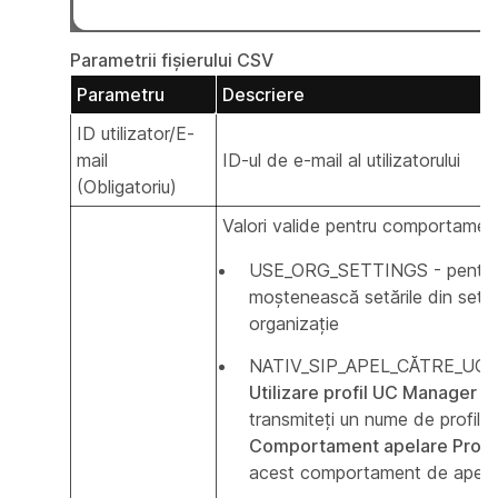
Parametrii fișierului CSV
Parametru
Descriere
ID utilizator/E-
mail
ID-ul de e-mail al utilizatorului
(Obligatoriu)
Valori valide pentru comportament
USE_ORG_SETTINGS - pentru ca
moștenească setările din setări
organizație
NATIV_SIP_APEL_CĂTRE_UCM - 
Utilizare profil UC Manager
pe
transmiteți un nume de profil 
Comportament apelare Profi
acest comportament de apelare