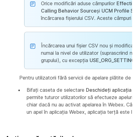
Orice modificări aduse câmpurilor
Effectiv
Calling Behavior Source
și
UCM Profile So
încărcarea fișierului CSV. Aceste câmpuri s
Încărcarea unui fișier CSV nou și modificat 
numai la nivel de utilizator (suprascriind nive
grupului), cu excepția
USE_ORG_SETTING
Pentru utilizatorii fără servicii de apelare plătite de l
Bifați caseta de selectare
Deschideți aplicația 
permite tuturor utilizatorilor să efectueze apeluri p
chiar dacă nu au activat apelarea în Webex. Când 
un apel în aplicația Webex, aplicația terță este lan