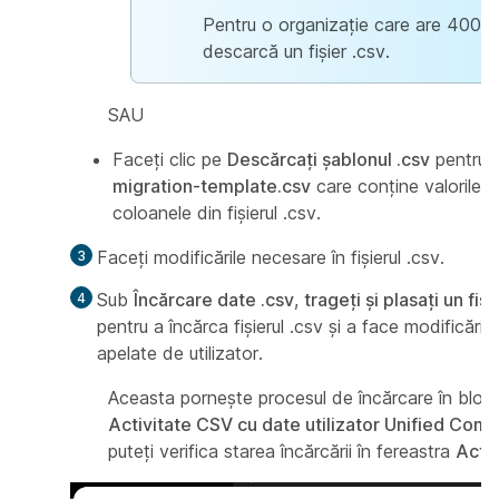
Pentru o organizație care are 400 de 
descarcă un fișier .csv.
SAU
Faceți clic pe
Descărcați șablonul .csv
pentru 
migration-template.csv
care conține valorile e
coloanele din fișierul .csv.
Faceți modificările necesare în fișierul .csv.
Sub
Încărcare date .csv
,
trageți și plasați un fiși
pentru a încărca fișierul .csv și a face modificări
apelate de utilizator.
Aceasta pornește procesul de încărcare în bloc c
Activitate CSV cu date utilizator Unified Comm
puteți verifica starea încărcării în fereastra
Activ