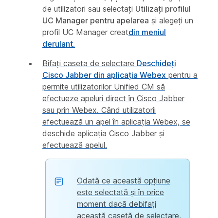
de utilizatori sau selectați
Utilizați profilul
UC Manager pentru apelarea
și alegeți un
profil UC Manager creat
din meniul
derulant.
Bifați caseta de selectare
Deschideți
Cisco Jabber din aplicația Webex
pentru a
permite utilizatorilor Unified CM să
efectueze apeluri direct în Cisco Jabber
sau prin Webex. Când utilizatorii
efectuează un apel în aplicația Webex, se
deschide aplicația Cisco Jabber și
efectuează apelul.
Odată ce această opțiune
este selectată și în orice
moment dacă debifați
această casetă de selectare,