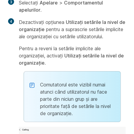
3
Selectați
Apelare
>
Comportamentul
apelurilor
.
4
Dezactivați opțiunea
Utilizați setările la nivel de
organizație
pentru a suprascrie setările implicite
ale organizației cu setările utilizatorului.
Pentru a reveni la setările implicite ale
organizației, activați
Utilizați setările la nivel de
organizație
.
Comutatorul este vizibil numai
atunci când utilizatorul nu face
parte din niciun grup și are
prioritate față de setările la nivel
de organizație.