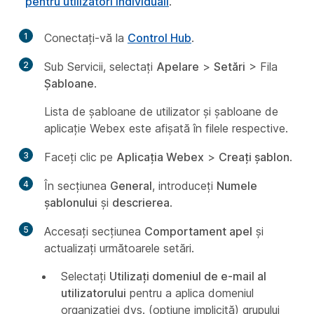
pentru utilizatori individuali
.
1
Conectați-vă la
Control Hub
.
2
Sub Servicii, selectați
Apelare
>
Setări
> Fila
Șabloane
.
Lista de șabloane de utilizator și șabloane de
aplicație Webex este afișată în filele respective.
3
Faceți clic pe
Aplicația Webex
>
Creați șablon
.
4
În secțiunea
General
, introduceți
Numele
șablonului
și
descrierea
.
5
Accesați secțiunea
Comportament apel
și
actualizați următoarele setări.
Selectați
Utilizați domeniul de e-mail al
utilizatorului
pentru a aplica domeniul
organizației dvs. (opțiune implicită) grupului