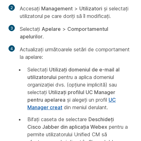
2
Accesați
Management
>
Utilizatori
și selectați
utilizatorul pe care doriți să îl modificați.
3
Selectați
Apelare
>
Comportamentul
apelurilor
.
4
Actualizați următoarele setări de comportament
la apelare:
Selectați
Utilizați domeniul de e-mail al
utilizatorului
pentru a aplica domeniul
organizației dvs. (opțiune implicită) sau
selectați
Utilizați profilul UC Manager
pentru apelarea
și alegeți un profil
UC
Manager creat
din meniul derulant.
Bifați caseta de selectare
Deschideți
Cisco Jabber din aplicația Webex
pentru a
permite utilizatorului Unified CM să