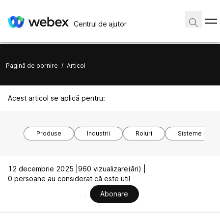
Centrul de ajutor
Pagină de pornire
/
Articol
Acest articol se aplică pentru:
Produse
Industrii
Roluri
Sisteme de o
12 decembrie 2025 |
960 vizualizare(ări) |
0 persoane au considerat că este util
Abonare