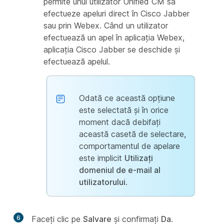
permite unui utilizator Unified CM să
efectueze apeluri direct în Cisco Jabber
sau prin Webex. Când un utilizator
efectuează un apel în aplicația Webex,
aplicația Cisco Jabber se deschide și
efectuează apelul.
Odată ce această opțiune
este selectată și în orice
moment dacă debifați
această casetă de selectare,
comportamentul de apelare
este implicit
Utilizați
domeniul de e-mail al
utilizatorului
.
6
Faceți clic pe
Salvare
și confirmați
Da
.