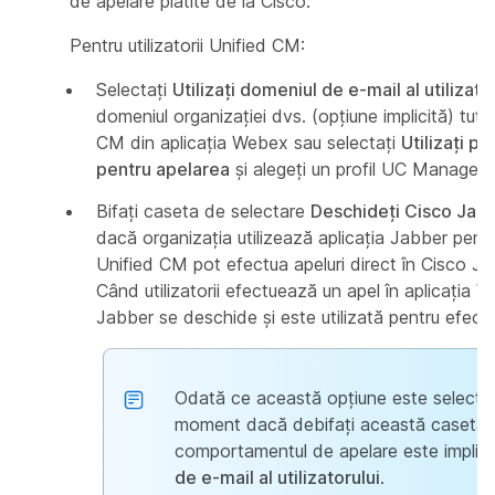
de apelare plătite de la Cisco.
Pentru utilizatorii Unified CM:
Selectați
Utilizați domeniul de e-mail al utilizato
domeniul organizației dvs. (opțiune implicită) tuturo
CM din aplicația Webex sau selectați
Utilizați p
pentru apelarea
și alegeți un profil UC Manager
Bifați caseta de selectare
Deschideți Cisco Jabb
dacă organizația utilizează aplicația Jabber pentru 
Unified CM pot efectua apeluri direct în Cisco J
Când utilizatorii efectuează un apel în aplicația 
Jabber se deschide și este utilizată pentru efectu
Odată ce această opțiune este selectată
moment dacă debifați această casetă d
comportamentul de apelare este implic
de e-mail al utilizatorului
.