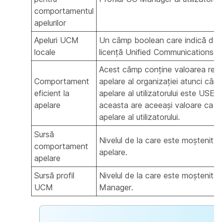
comportamentul
apelurilor
Apeluri UCM
Un câmp boolean care indică dacă 
locale
licență Unified Communications 
Acest câmp conține valoarea rea
Comportament
apelare al organizației atunci c
eficient la
apelare al utilizatorului este US
apelare
aceasta are aceeași valoare ca ș
apelare al utilizatorului.
Sursă
Nivelul de la care este moștenit
comportament
apelare.
apelare
Sursă profil
Nivelul de la care este moștenit p
UCM
Manager.