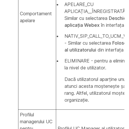
APELARE_CU
APLICAȚIA__ÎNREGISTRATĂ_
Comportament
Similar cu selectarea
Deschide
apelare
aplicația Webex
în interfața cu
NATIV_SIP_CALL_TO_UCM_W
- Similar cu selectarea
Foloseș
al utilizatorului
din interfața cu 
ELIMINARE - pentru a elimina o
la nivel de utilizator.
Dacă utilizatorul aparține unuia
atunci acesta moștenește șablo
rang. Altfel, utilizatorul moșten
organizație.
Profilul
managerului UC
pentru
Profilul UC Manager al utilizatorulu