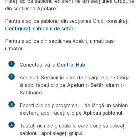
Puteți aplica șablonul existent fie din secțiunea
Grup
, fie
din secțiunea
Apelare
.
Pentru a aplica șablonul din secțiunea Grup, consultați:
Configurați șablonul de setări
.
Pentru a aplica din secțiunea Apeluri, urmați pașii
următori:
1
Conectați-vă la
Control Hub
.
2
Accesați
Servicii
în bara de navigare din stânga
și apoi faceți clic pe
Apeluri
>
Setări client
>
Șabloane
.
3
Faceți clic pe pictograma … de lângă un șablon
existent, apoi faceți clic pe
Aplicați șablonul
.
4
Tastați numele grupului la care doriți să aplicați
șablonul, apoi alegeți grupul.