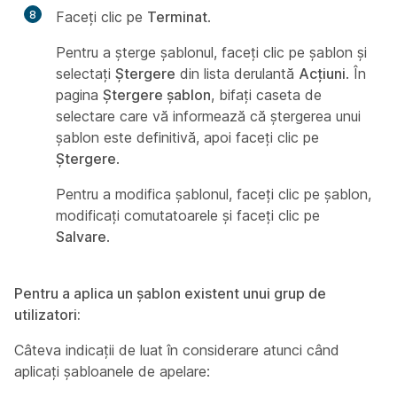
8
Faceți clic pe
Terminat
.
Pentru a șterge șablonul, faceți clic pe șablon și
selectați
Ștergere
din lista derulantă
Acțiuni
. În
pagina
Ștergere șablon
, bifați caseta de
selectare care vă informează că ștergerea unui
șablon este definitivă, apoi faceți clic pe
Ștergere
.
Pentru a modifica șablonul, faceți clic pe șablon,
modificați comutatoarele și faceți clic pe
Salvare
.
Pentru a aplica un șablon existent unui grup de
utilizatori:
Câteva indicații de luat în considerare atunci când
aplicați șabloanele de apelare: