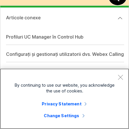
Articole conexe
Profiluri UC Manager în Control Hub
Configurați și gestionați utilizatorii dvs. Webex Calling
By continuing to use our website, you acknowledge
Întreprindere mică
the use of cookies.
Prețuri
Enterprise
Privacy Statement
Aplicația Webex
Webex Suite
Dispozitive
Change Settings
Meetings
Calling
Căști