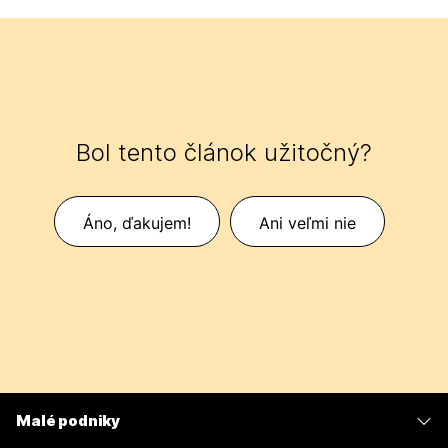
Bol tento článok užitočný?
Áno, ďakujem!
Ani veľmi nie
Malé podniky