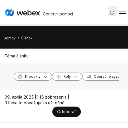
Centrum pomoci
Domov
/
Článok
Téma článku:
Produkty
Roly
Operačné systémy
09. apríla 2025 |
116 zobrazenia |
0 ľudia to považujú za užitočné
Odoberať