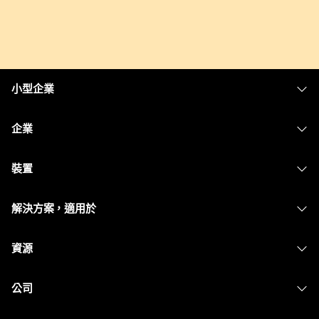
小型企業
定價
企業
Webex 應用程式
Webex Suite
裝置
Meetings
Calling
耳機
Calling
解決方案，適用於
Meetings
攝影機
Messaging
教育
Messaging
資源
Desk 系列
螢幕共用
醫療保健
Slido
下載
Room 系列
公司
政府
Webinars
加入測驗會議
Board 系列
Cisco
財務