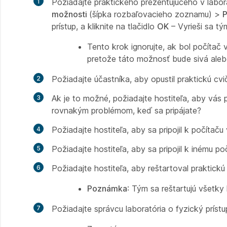
Požiadajte praktického prezentujúceho v laborat
možnosti
(šípka rozbaľovacieho zoznamu) >
P
prístup, a kliknite na tlačidlo
OK
– Vyrieši sa t
Tento krok ignorujte, ak bol počítač 
pretože táto možnosť bude sivá aleb
Požiadajte účastníka, aby opustil praktickú cvi
Ak je to možné, požiadajte hostiteľa, aby vás p
rovnakým problémom, keď sa pripájate?
Požiadajte hostiteľa, aby sa pripojil k počítaču
Požiadajte hostiteľa, aby sa pripojil k inému p
Požiadajte hostiteľa, aby reštartoval praktickú 
Poznámka
: Tým sa reštartujú všetky 
Požiadajte správcu laboratória o fyzický prístup