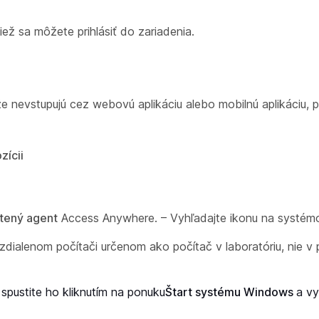
iež sa môžete prihlásiť do zariadenia.
 že nevstupujú cez webovú aplikáciu alebo mobilnú aplikáciu, p
zícii
stený agent
Access Anywhere. – Vyhľadajte ikonu na systémov
zdialenom počítači určenom ako počítač v laboratóriu, nie v p
spustite ho kliknutím na ponuku
Štart systému Windows
a vy