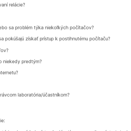
aní relácie?
alebo sa problém týka niekoľkých počítačov?
 sa pokúšajú získať prístup k postihnutému počítaču?
ľov?
to niekedy predtým?
nternetu?
právcom laboratória/účastníkom?
ie: