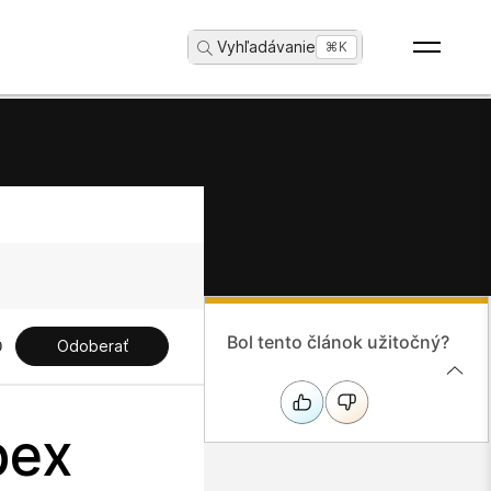
Vyhľadávanie
...
⌘K
Bol tento článok užitočný?
Odoberať
bex