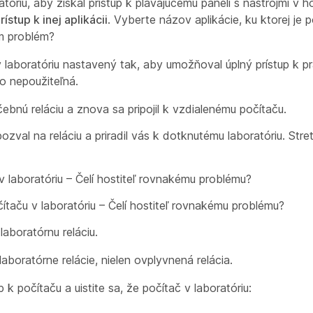
óriu, aby získal prístup k plávajúcemu paneli s nástrojmi v h
rístup k inej aplikácii
. Vyberte názov aplikácie, ku ktorej je 
ým problém?
v laboratóriu nastavený tak, aby umožňoval úplný prístup k p
o nepoužiteľná.
čebnú reláciu a znova sa pripojil k vzdialenému počítaču.
ozval na reláciu a priradil vás k dotknutému laboratóriu. Stre
 v laboratóriu – Čelí hostiteľ rovnakému problému?
očítaču v laboratóriu – Čelí hostiteľ rovnakému problému?
laboratórnu reláciu.
laboratórne relácie, nielen ovplyvnená relácia.
 k počítaču a uistite sa, že počítač v laboratóriu: