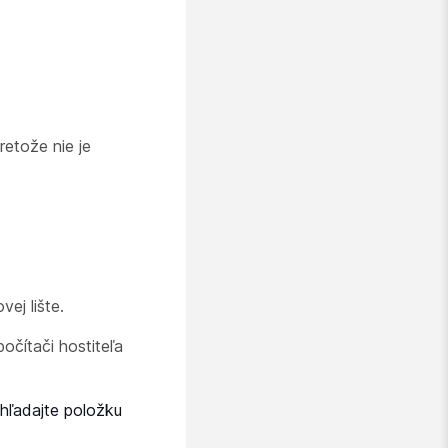
retože nie je
ej lište.
očítači hostiteľa
hľadajte položku