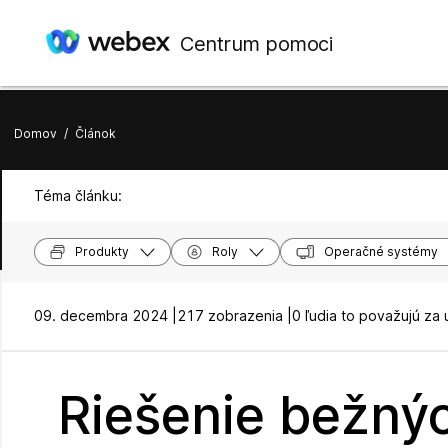
Centrum pomoci
Domov
/
Článok
Téma článku:
Produkty
Roly
Operačné systémy
09. decembra 2024 |
217 zobrazenia |
0 ľudia to považujú za 
Riešenie bežný