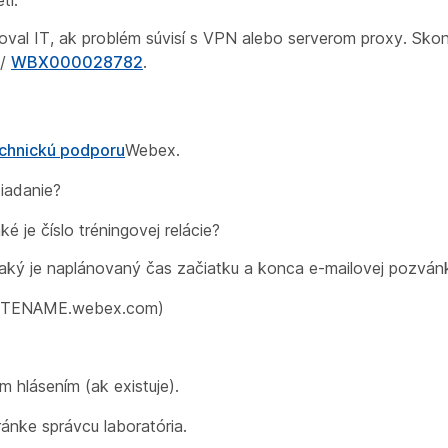
val IT, ak problém súvisí s VPN alebo serverom proxy. Skont
/
WBX000028782
.
chnickú podporu
Webex.
žiadanie?
ké je číslo tréningovej relácie?
, aký je naplánovaný čas začiatku a konca e-mailovej pozván
 SITENAME.webex.com)
hlásením (ak existuje).
nke správcu laboratória.