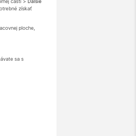
ornej časti >
Ďalšie
potrebné získať
racovnej ploche,
távate sa s