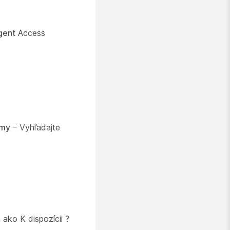
gent
Access
amy
– Vyhľadajte
a ako
K dispozícii
?