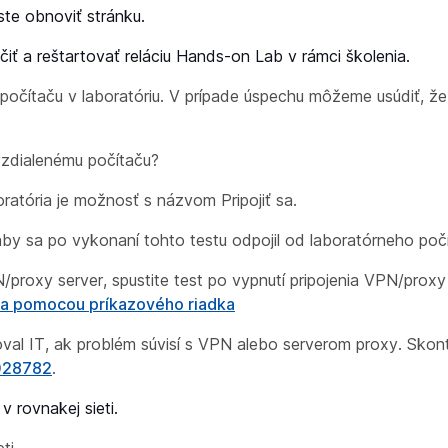
ste obnoviť stránku.
čiť a reštartovať reláciu Hands-on Lab v rámci školenia.
 k počítaču v laboratóriu. V prípade úspechu môžeme usúdiť, ž
 vzdialenému počítaču?
boratória je možnosť s názvom
Pripojiť
sa.
by sa po vykonaní tohto testu odpojil od laboratórneho poč
N/proxy server, spustite test po vypnutí pripojenia VPN/proxy
ča pomocou príkazového riadka
val IT, ak problém súvisí s VPN alebo serverom proxy. Skon
28782
.
v rovnakej sieti.
ti.