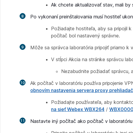
Ak chcete aktualizovať stav, mali by 
Po vykonaní preinštalovania musí hostiteľ ukon
Požiadajte hostiteľa, aby sa pripojil
počítač bol nastavený správne.
Môže sa správca laboratória pripojiť priamo k
V stĺpci Akcia
na stránke správcu la
Nezabudnite požiadať správcu, a
Ak počítač v laboratóriu používa pripojenie VP
obnovím nastavenia servera proxy prehliada
Požiadajte používateľa, aby kontakto
na sieť Webex WBX264
/
WBX0000
Nastavte iný počítač ako počítač v laboratóriu 
Pripojte počítač v laboratóriu k inej sie