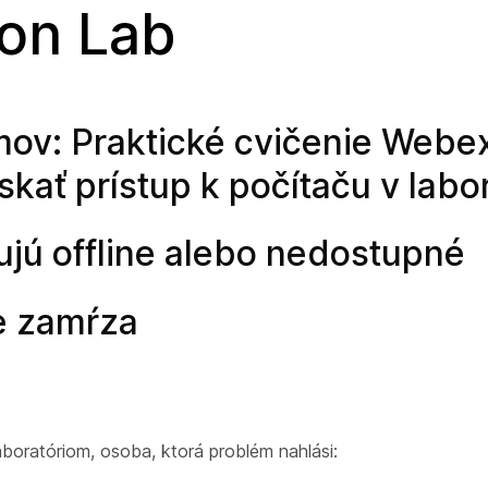
 on Lab
mov: Praktické cvičenie Webe
kať prístup k počítaču v labo
ujú offline alebo nedostupné
e zamŕza
aboratóriom, osoba, ktorá problém nahlási: