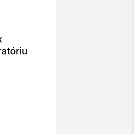
x
ratóriu