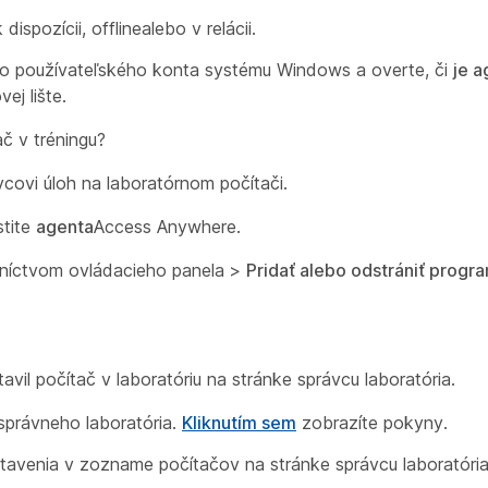
k dispozícii
,
offline
alebo
v relácii
.
sa do používateľského konta systému Windows a overte, či
je a
j lište.
ač v tréningu?
vcovi úloh na laboratórnom počítači.
stite
agenta
Access Anywhere.
níctvom ovládacieho panela
>
Pridať alebo odstrániť progr
.
vil počítač v laboratóriu na stránke správcu laboratória.
 správneho laboratória.
Kliknutím sem
zobrazíte pokyny.
tavenia v zozname počítačov na stránke správcu laboratóri