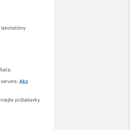
e laboratórny
ítača.
 servera.
Ako
trolujte požiadavky