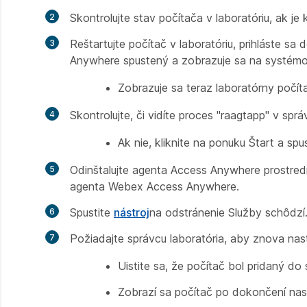
Skontrolujte stav počítača v laboratóriu, ak je
Reštartujte počítač v laboratóriu, prihláste 
Anywhere spustený a zobrazuje sa na systémove
Zobrazuje sa teraz laboratórny počít
Skontrolujte, či vidíte proces "
raagtapp
" v sprá
Ak nie, kliknite na ponuku
Štart a spu
Odinštalujte agenta
Access Anywhere prostred
agenta
Webex Access Anywhere.
Spustite
nástroj
na odstránenie Služby schôdzí
Požiadajte správcu laboratória, aby znova nasta
Uistite sa, že počítač bol pridaný do
Zobrazí sa počítač po dokončení nas