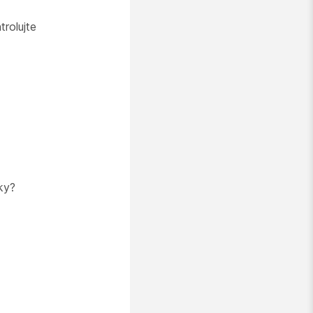
rolujte
ky?