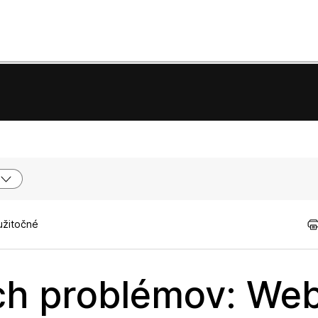
užitočné
ch problémov: We