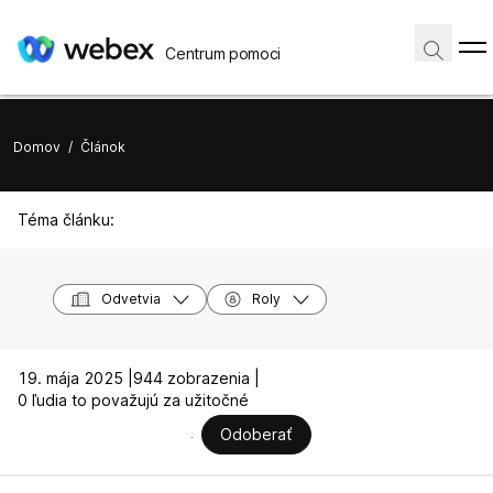
Centrum pomoci
Domov
/
Článok
Téma článku:
Odvetvia
Roly
19. mája 2025 |
944 zobrazenia |
0 ľudia to považujú za užitočné
Odoberať