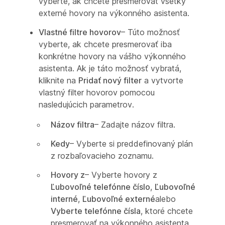
vyberte, ak chcete presmerovať všetky
externé hovory na výkonného asistenta.
Vlastné filtre hovorov
– Túto možnosť
vyberte, ak chcete presmerovať iba
konkrétne hovory na vášho výkonného
asistenta. Ak je táto možnosť vybratá,
kliknite na
Pridať nový filter
a vytvorte
vlastný filter hovorov pomocou
nasledujúcich parametrov.
Názov filtra
– Zadajte názov filtra.
Kedy
– Vyberte si preddefinovaný plán
z rozbaľovacieho zoznamu.
Hovory z
– Vyberte hovory z
Ľubovoľné telefónne číslo
,
Ľubovoľné
interné
,
Ľubovoľné externé
alebo
Vyberte telefónne čísla
, ktoré chcete
presmerovať na výkonného asistenta.