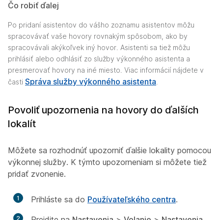
Čo robiť ďalej
Po pridaní asistentov do vášho zoznamu asistentov môžu
spracovávať vaše hovory rovnakým spôsobom, ako by
spracovávali akýkoľvek iný hovor. Asistenti sa tiež môžu
prihlásiť alebo odhlásiť zo služby výkonného asistenta a
presmerovať hovory na iné miesto. Viac informácií nájdete v
Správa služby výkonného asistenta
časti
.
Povoliť upozornenia na hovory do ďalších
lokalít
Môžete sa rozhodnúť upozorniť ďalšie lokality pomocou
výkonnej služby. K týmto upozorneniam si môžete tiež
pridať zvonenie.
1
Prihláste sa do
Používateľského centra
.
2
Prejdite na
Nastavenia
>
Volanie
>
Nastavenia