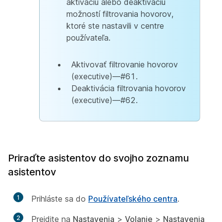
aktiváciu alebo deaktiváciu
možností filtrovania hovorov,
ktoré ste nastavili v centre
používateľa.
Aktivovať filtrovanie hovorov
(executive)—#61.
Deaktivácia filtrovania hovorov
(executive)—#62.
Priraďte asistentov do svojho zoznamu
asistentov
1
Prihláste sa do
Používateľského centra
.
2
Prejdite na
Nastavenia
>
Volanie
>
Nastavenia