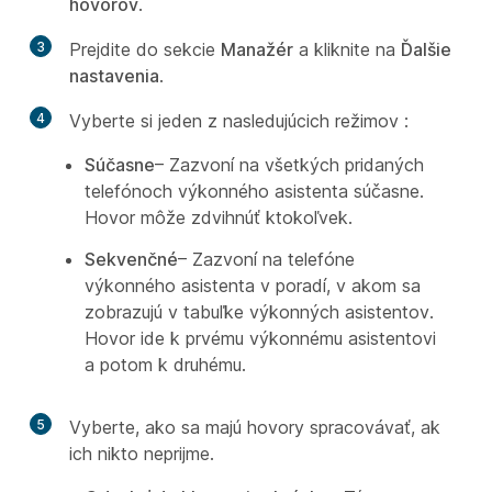
hovorov
.
3
Prejdite do sekcie
Manažér
a kliknite na
Ďalšie
nastavenia
.
4
Vyberte si jeden z nasledujúcich režimov
:
Súčasne
– Zazvoní na všetkých pridaných
telefónoch výkonného asistenta súčasne.
Hovor môže zdvihnúť ktokoľvek.
Sekvenčné
– Zazvoní na telefóne
výkonného asistenta v poradí, v akom sa
zobrazujú v tabuľke výkonných asistentov.
Hovor ide k prvému výkonnému asistentovi
a potom k druhému.
5
Vyberte, ako sa majú hovory spracovávať, ak
ich nikto neprijme.