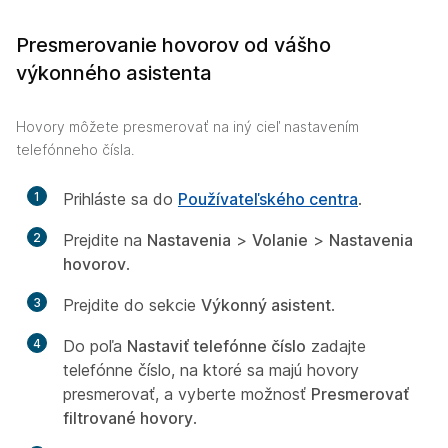
Presmerovanie hovorov od vášho
výkonného asistenta
Hovory môžete presmerovať na iný cieľ nastavením
telefónneho čísla.
1
Prihláste sa do
Používateľského centra
.
2
Prejdite na
Nastavenia
>
Volanie
>
Nastavenia
hovorov
.
3
Prejdite do sekcie
Výkonný asistent
.
4
Do poľa
Nastaviť telefónne číslo
zadajte
telefónne číslo, na ktoré sa majú hovory
presmerovať, a vyberte možnosť
Presmerovať
filtrované hovory
.