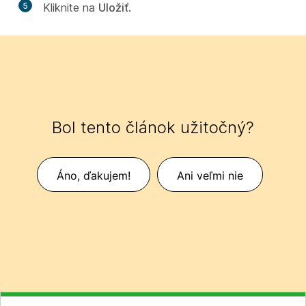
5
Kliknite na
Uložiť
.
Bol tento článok užitočný?
Áno, ďakujem!
Ani veľmi nie