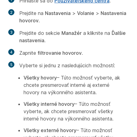
Prihláste sa do
Používateľského centra
.
2
Prejdite na
Nastavenia
>
Volanie
>
Nastavenia
hovorov
.
3
Prejdite do sekcie
Manažér
a kliknite na
Ďalšie
nastavenia
.
4
Zapnite
filtrovanie hovorov
.
5
Vyberte si jednu z nasledujúcich možností:
Všetky hovory
– Túto možnosť vyberte, ak
chcete presmerovať interné aj externé
hovory na výkonného asistenta.
Všetky interné hovory
– Túto možnosť
vyberte, ak chcete presmerovať všetky
interné hovory na výkonného asistenta.
Všetky externé hovory
– Túto možnosť