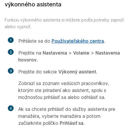
výkonného asistenta
Funkciu výkonného asistenta si môžete podľa potreby zapnúť
alebo vypnúť.
1
Prihláste sa do
Používateľského centra
.
2
Prejdite na
Nastavenia
>
Volanie
>
Nastavenia
hovorov
.
3
Prejdite do sekcie
Výkonný asistent
.
Zobrazí sa zoznam vedúcich pracovníkov,
ktorým ste priradení ako asistent, spolu s
možnosťou prihlásiť sa alebo odhlásiť sa.
4
Ak sa chcete prihlásiť do služby asistenta pre
manažéra, vyberte manažéra a potom
začiarknite políčko
Prihlásiť sa
.