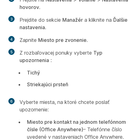
hovorov
.
3
Prejdite do sekcie
Manažér
a kliknite na
Ďalšie
nastavenia
.
4
Zapnite
Miesto pre zvonenie
.
5
Z rozbaľovacej ponuky vyberte
Typ
upozornenia
:
Tichý
Striekajúci prsteň
6
Vyberte miesta, na ktoré chcete poslať
upozornenie:
Miesto pre kontakt na jednom telefónnom
čísle (Office Anywhere)
– Telefónne číslo
uvedené v nastaveniach Office Anywhere.