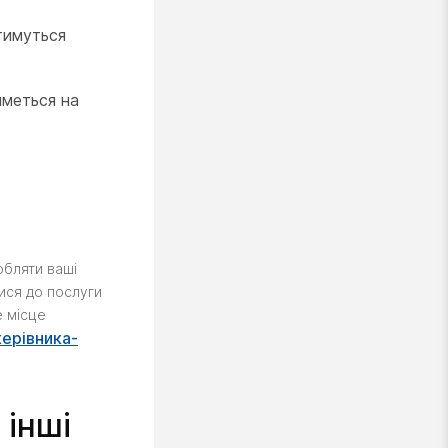
тимуться
иметься на
обляти ваші
тися до послуги
е місце
ерівника-
 інші