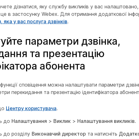
чете дізнатися, яку службу викликів у вас налаштовано
 це в застосунку Webex. Для отримання додаткової інфо
, яка у вас послуга дзвінків
.
уйте параметри дзвінка,
дання та презентацію
фікатора абонента
функції сповіщення можна налаштувати параметри дзвін
метри перекидання та презентацію ідентифікатора абонент
 до
Центру користувача
.
ть до
Налаштування
>
Виклик
>
Налаштування викликів
.
ь до розділу
Виконавчий директор
та натисніть
Додатко