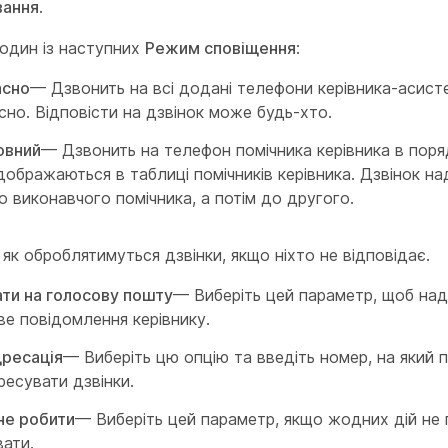
вання
.
 один із наступних
Режим сповіщення
:
асно
— Дзвонить на всі додані телефони керівника-асист
но. Відповісти на дзвінок може будь-хто.
овний
— Дзвонить на телефон помічника керівника в поря
дображаються в таблиці помічників керівника. Дзвінок н
 виконавчого помічника, а потім до другого.
 як оброблятимуться дзвінки, якщо ніхто не відповідає.
ати на голосову пошту
— Виберіть цей параметр, щоб над
е повідомлення керівнику.
ресація
— Виберіть цю опцію та введіть номер, на який 
есувати дзвінки.
не робити
— Виберіть цей параметр, якщо жодних дій не 
вати.