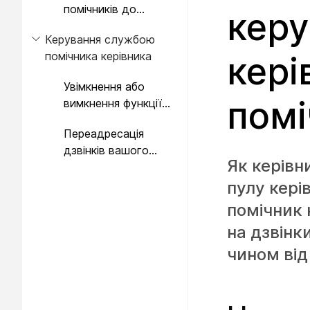
помічників до
керу
вашого пулу
Керування службою
помічників
помічника керівника
кері
Увімкнення або
помі
вимкнення функції
помічника керівника
Переадресація
дзвінків вашого
Як керівн
помічника керівника
пулу кері
помічник 
на дзвінк
чином від 