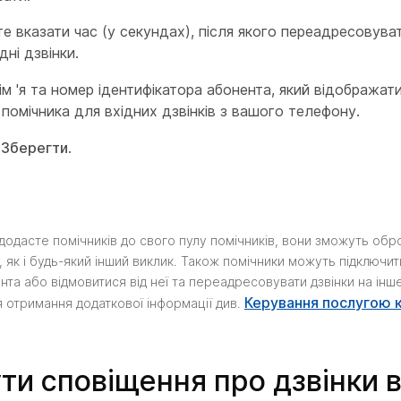
е вказати час (у секундах), після якого переадресовува
дні дзвінки.
ім 'я та номер ідентифікатора абонента, який відображат
 помічника для вхідних дзвінків з вашого телефону.
ь
Зберегти
.
и додасте помічників до свого пулу помічників, вони зможуть обр
, як і будь-який інший виклик. Також помічники можуть підключи
нта або відмовитися від неї та переадресовувати дзвінки на інш
Керування послугою к
 отримання додаткової інформації див.
ти сповіщення про дзвінки в