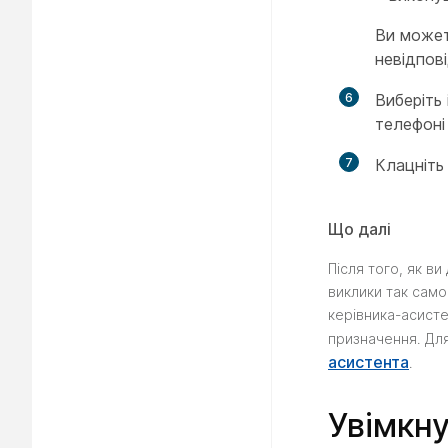
Ви может
невідпові
6
Виберіть 
телефоні
7
Клацніт
Що далі
Після того, як в
виклики так само
керівника-асисте
призначення. Для
асистента
.
Увімкну