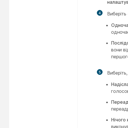
налашту
4
Виберіть
Одноч
одночас
Послід
вони ві
першого
5
Виберіть,
Надісл
голосов
Переад
переадр
Нічого 
викону