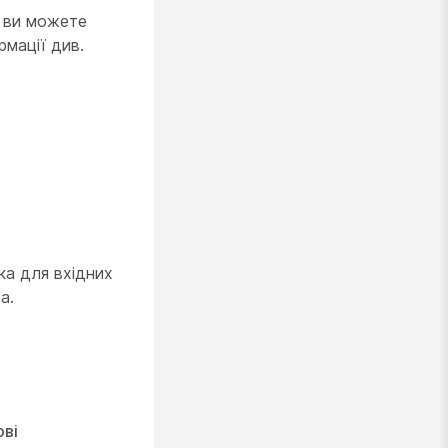
, ви можете
рмації див.
ка для вхідних
а.
ві