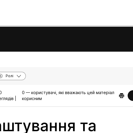
Ролі
0
0 — користувачі, які вважають цей матеріал
глядів |
корисним
штування та