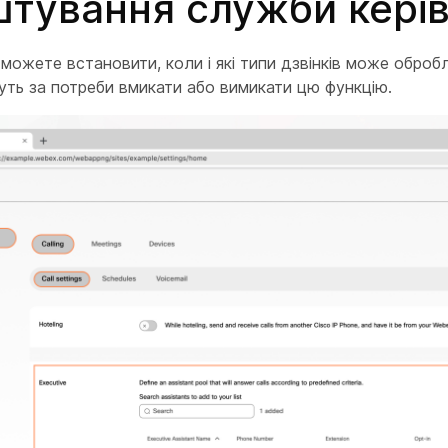
тування служби кері
 можете встановити, коли і які типи дзвінків може обробл
ть за потреби вмикати або вимикати цю функцію.