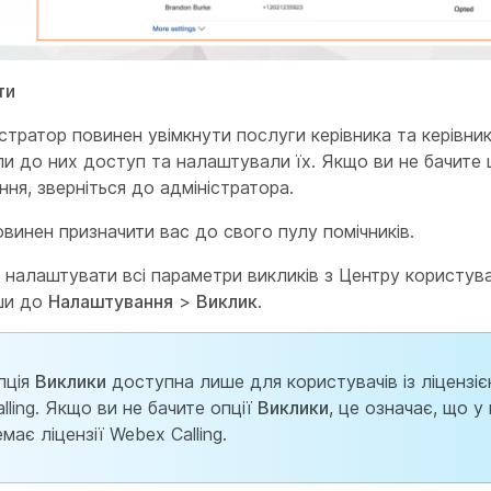
ти
стратор повинен увімкнути послуги керівника та керівник
и до них доступ та налаштували їх. Якщо ви не бачите 
ня, зверніться до адміністратора.
овинен призначити вас до свого пулу помічників.
налаштувати всі параметри викликів з Центру користува
ши до
Налаштування
>
Виклик
.
пція
Виклики
доступна лише для користувачів із ліцензі
alling. Якщо ви не бачите опції
Виклики
, це означає, що у
емає ліцензії Webex Calling.