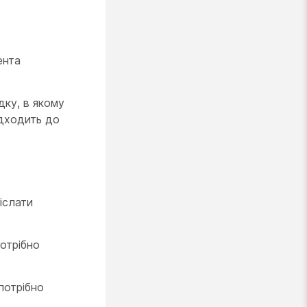
ента
дку, в якому
адходить до
іслати
потрібно
потрібно