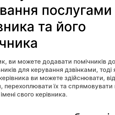
вання послугами
вника та його
чника
ик, ви можете додавати помічників до
вників для керування дзвінками, тоді 
керівника ви можете здійснювати, ві
и, перехоплювати їх та спрямовуват
імені свого керівника.