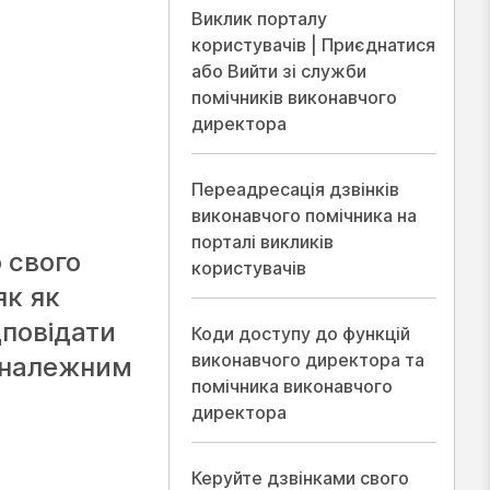
Виклик порталу
користувачів | Приєднатися
або Вийти зі служби
помічників виконавчого
директора
Переадресація дзвінків
виконавчого помічника на
порталі викликів
 свого
користувачів
як як
дповідати
Коди доступу до функцій
виконавчого директора та
и належним
помічника виконавчого
директора
Керуйте дзвінками свого