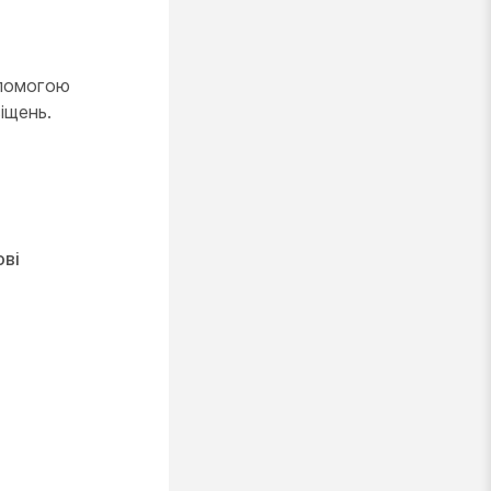
опомогою
іщень.
ві