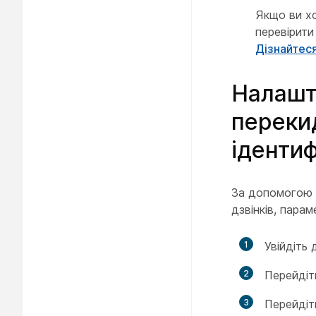
Якщо ви хо
перевірити
Дізнайтеся
Налашт
переки
іденти
За допомогою 
дзвінків, пара
1
Увійдіть
2
Перейді
3
Перейдіт