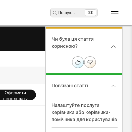
Пошук
...
⌘K
Чи була ця стаття
корисною?
Пов’язані статті
Оформити
передплату
Налаштуйте послуги
керівника або керівника-
помічника для користувачів