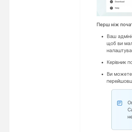
Перш ніж поча
Ваш адміні
щоб ви мал
налаштуван
Керівник п
Ви можете 
перейшов
О
C
н