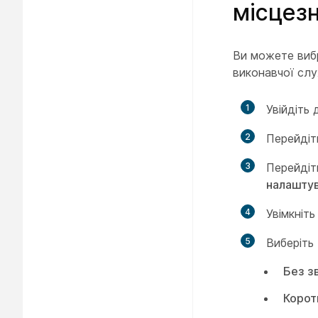
місцез
Ви можете виб
виконавчої слу
1
Увійдіть
2
Перейді
3
Перейдіт
налашту
4
Увімкніт
5
Виберіть
Без з
Корот