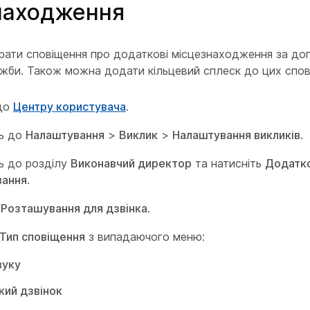
находження
рати сповіщення про додаткові місцезнаходження за д
жби. Також можна додати кільцевий сплеск до цих спов
 до
Центру користувача
.
ть до
Налаштування
>
Виклик
>
Налаштування викликів
.
ь до розділу
Виконавчий директор
та натисніть
Додатко
вання
.
ь
Розташування для дзвінка
.
Тип сповіщення
з випадаючого меню:
вуку
кий дзвінок