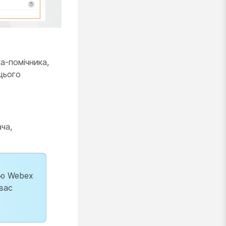
а-помічника,
цього
ча,
єю Webex
 вас