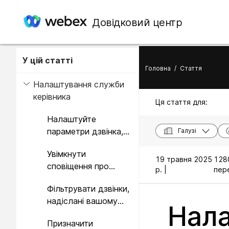
Довідковий центр
У цій статті
Головна
/
Стаття
Налаштування служби
керівника
Ця стаття для:
Налаштуйте
параметри дзвінка,
Галузі
перекидання та
Увімкнути
презентацію
19 травня 2025
128
сповіщення про
ідентифікатора
р. |
пере
дзвінки в інші
абонента
Фільтрувати дзвінки,
місцезнаходження
надіслані вашому
Нала
помічнику
Призначити