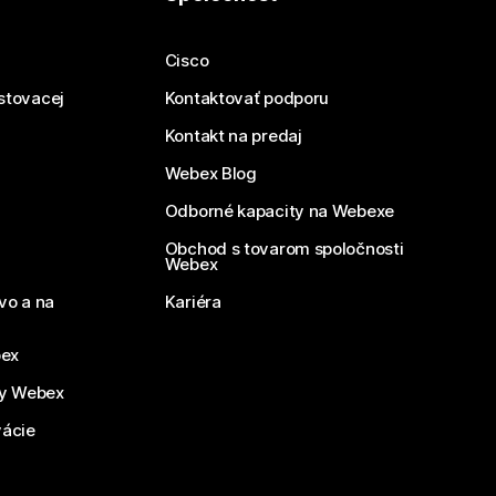
Cisco
estovacej
Kontaktovať podporu
Kontakt na predaj
Webex Blog
Odborné kapacity na Webexe
Obchod s tovarom spoločnosti
Webex
vo a na
Kariéra
bex
by Webex
vácie