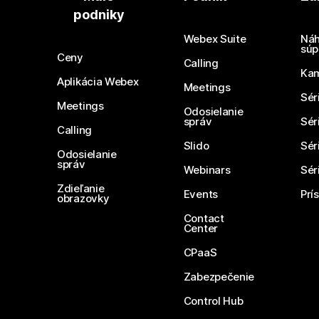
podniky
Webex Suite
Náh
súp
Ceny
Calling
Ka
Aplikácia Webex
Meetings
Sér
Meetings
Odosielanie
správ
Sér
Calling
Slido
Sér
Odosielanie
správ
Webinars
Sér
Zdieľanie
Events
Prí
obrazovky
Contact
Center
CPaaS
Zabezpečenie
Control Hub