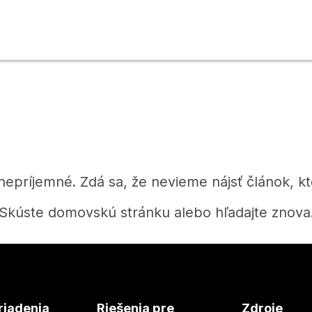
 nepríjemné. Zdá sa, že nevieme nájsť článok, kt
Skúste domovskú stránku alebo hľadajte znova
Domov
riadenia
Riešenia pre
Zdroje