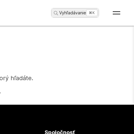
Vyhľadávanie
...
⌘K
orý hľadáte.
.
Spoločnosť