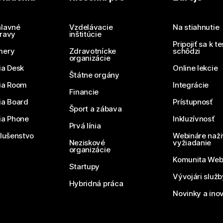
Potrebujete odpoveď?
Odoslať otázku
lavné
Vzdelávacie
Na stiahnutie
ravy
inštitúcie
Pripojiť sa k t
mery
Zdravotnícke
schôdzi
organizácie
ia Desk
Online lekcie
Štátne orgány
ia Room
Integrácie
Financie
ia Board
Prístupnosť
Šport a zábava
ia Phone
Inkluzívnosť
Prvá línia
slušenstvo
Webináre naži
Neziskové
vyžiadanie
organizácie
Komunita We
Startupy
Vývojári služ
Hybridná práca
Novinky a ino