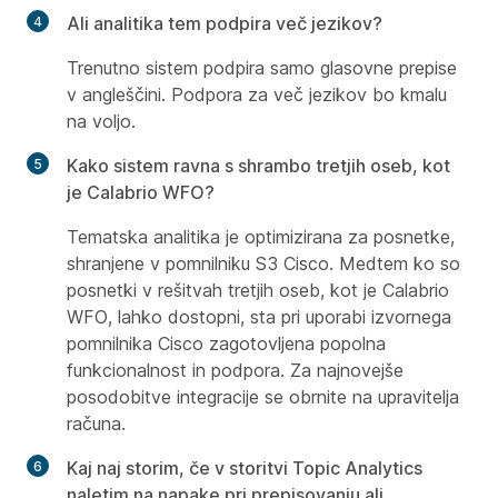
Ali analitika tem podpira več jezikov?
Trenutno sistem podpira samo glasovne prepise
v angleščini. Podpora za več jezikov bo kmalu
na voljo.
Kako sistem ravna s shrambo tretjih oseb, kot
je Calabrio WFO?
Tematska analitika je optimizirana za posnetke,
shranjene v pomnilniku S3 Cisco. Medtem ko so
posnetki v rešitvah tretjih oseb, kot je Calabrio
WFO, lahko dostopni, sta pri uporabi izvornega
pomnilnika Cisco zagotovljena popolna
funkcionalnost in podpora. Za najnovejše
posodobitve integracije se obrnite na upravitelja
računa.
Kaj naj storim, če v storitvi Topic Analytics
naletim na napake pri prepisovanju ali