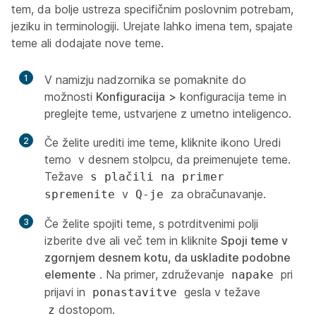
tem, da bolje ustreza specifičnim poslovnim potrebam,
jeziku in terminologiji. Urejate lahko imena tem, spajate
teme ali dodajate nove teme.
1
V namizju nadzornika se pomaknite do
možnosti
Konfiguracija
>
konfiguracija teme in
preglejte teme, ustvarjene z umetno inteligenco.
2
Če želite urediti ime teme, kliknite ikono Uredi
temo
v desnem stolpcu, da preimenujete teme.
Težave
s plačili na primer
v
za obračunavanje.
spremenite
Q-je
3
Če želite spojiti teme, s potrditvenimi polji
izberite dve ali več tem in kliknite
Spoji teme v
zgornjem desnem kotu, da uskladite podobne
elemente
. Na primer, združevanje
pri
napake
prijavi in
gesla v težave
ponastavitve
dostopom.
z