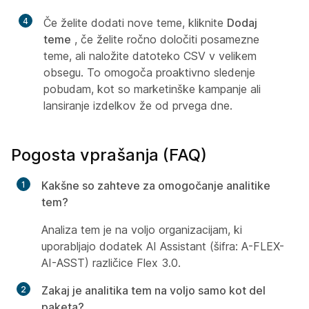
4
Če želite dodati nove teme, kliknite
Dodaj
teme
, če želite ročno določiti posamezne
teme, ali naložite datoteko CSV v velikem
obsegu. To omogoča proaktivno sledenje
pobudam, kot so marketinške kampanje ali
lansiranje izdelkov že od prvega dne.
Pogosta vprašanja (FAQ)
Kakšne so zahteve za omogočanje analitike
tem?
Analiza tem je na voljo organizacijam, ki
uporabljajo dodatek AI Assistant (šifra: A-FLEX-
AI-ASST) različice Flex 3.0.
Zakaj je analitika tem na voljo samo kot del
paketa?