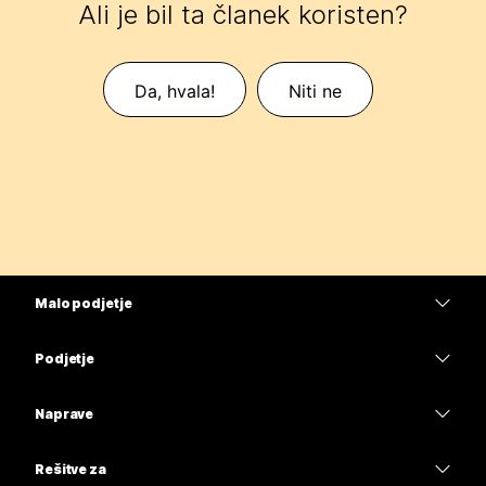
Ali je bil ta članek koristen?
Da, hvala!
Niti ne
Malo podjetje
Cene
Podjetje
Aplikacija Webex
Webex Suite
Naprave
Meetings
Calling
Naglavne slušalke
Calling
Rešitve za
Meetings