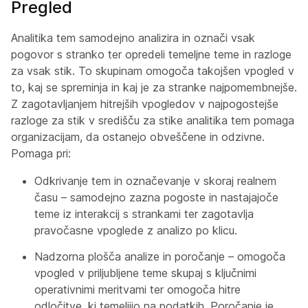
Pregled
Analitika tem samodejno analizira in označi vsak
pogovor s stranko ter opredeli temeljne teme in razloge
za vsak stik. To skupinam omogoča takojšen vpogled v
to, kaj se spreminja in kaj je za stranke najpomembnejše.
Z zagotavljanjem hitrejših vpogledov v najpogostejše
razloge za stik v središču za stike analitika tem pomaga
organizacijam, da ostanejo obveščene in odzivne.
Pomaga pri:
Odkrivanje tem in označevanje v skoraj realnem
času – samodejno zazna pogoste in nastajajoče
teme iz interakcij s strankami ter zagotavlja
pravočasne vpoglede z analizo po klicu.
Nadzorna plošča analize in poročanje – omogoča
vpogled v priljubljene teme skupaj s ključnimi
operativnimi meritvami ter omogoča hitre
odločitve, ki temeljijo na podatkih. Poročanje je