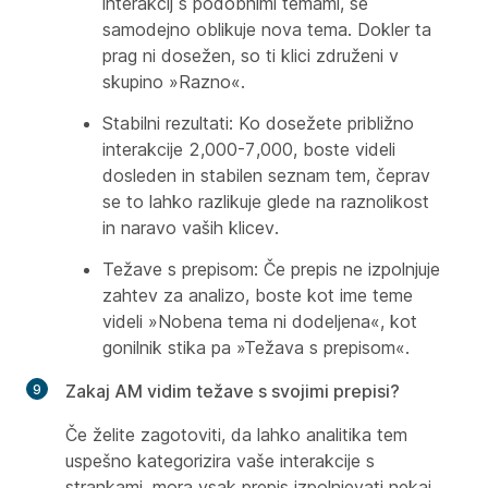
interakcij s podobnimi temami, se
samodejno oblikuje nova tema. Dokler ta
prag ni dosežen, so ti klici združeni v
skupino »Razno«.
Stabilni rezultati: Ko dosežete približno
interakcije 2,000-7,000, boste videli
dosleden in stabilen seznam tem, čeprav
se to lahko razlikuje glede na raznolikost
in naravo vaših klicev.
Težave s prepisom: Če prepis ne izpolnjuje
zahtev za analizo, boste kot ime teme
videli »Nobena tema ni dodeljena«, kot
gonilnik stika pa »Težava s prepisom«.
Zakaj AM vidim težave s svojimi prepisi?
Če želite zagotoviti, da lahko analitika tem
uspešno kategorizira vaše interakcije s
strankami, mora vsak prepis izpolnjevati nekaj