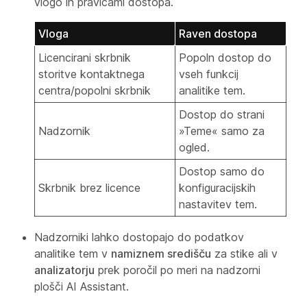
vlogo in pravicami dostopa.
Vloga
Raven dostopa
Licencirani skrbnik
Popoln dostop do
storitve kontaktnega
vseh funkcij
centra/popolni skrbnik
analitike tem.
Dostop do strani
Nadzornik
»Teme« samo za
ogled.
Dostop samo do
Skrbnik brez licence
konfiguracijskih
nastavitev tem.
Nadzorniki lahko dostopajo do podatkov
analitike tem v
namiznem središču
za stike ali v
analizatorju
prek poročil po meri na nadzorni
plošči AI Assistant.