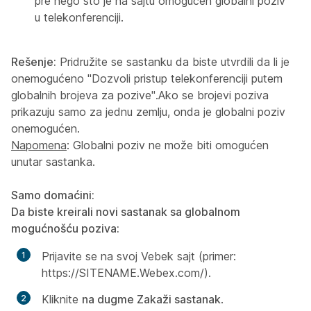
pre nego što je na sajtu omogućen globalni poziv
u telekonferenciji.
Rešenje:
Pridružite se sastanku da biste utvrdili da li je
onemogućeno "Dozvoli pristup telekonferenciji putem
globalnih brojeva za pozive".Ako se brojevi poziva
prikazuju samo za jednu zemlju, onda je globalni poziv
onemogućen.
Napomena
: Globalni poziv ne može biti omogućen
unutar sastanka.
Samo domaćini:
Da biste kreirali novi sastanak sa globalnom
mogućnošću poziva:
Prijavite se na svoj Vebek sajt (primer:
https://SITENAME.Webex.com/).
Kliknite
na dugme Zakaži sastanak
.