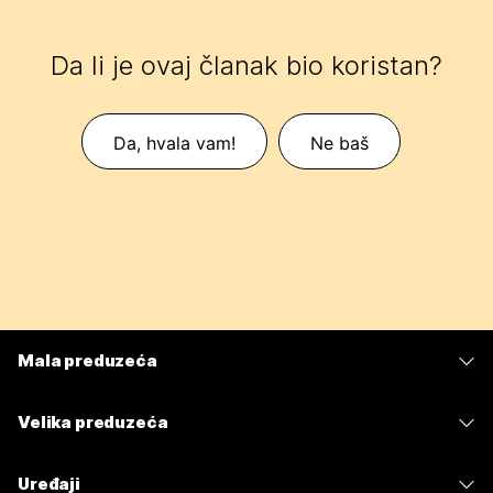
Da li je ovaj članak bio koristan?
Da, hvala vam!
Ne baš
Mala preduzeća
Cene
Velika preduzeća
Aplikacija Webex
Webex Suite
Uređaji
Sastanci