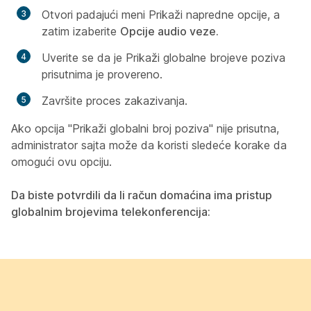
Otvori padajući meni
Prikaži napredne opcije,
a
zatim izaberite
Opcije audio veze.
Uverite se da
je Prikaži globalne brojeve poziva
prisutnima
je provereno.
Završite proces zakazivanja.
Ako opcija "Prikaži globalni broj
poziva" nije prisutna,
administrator sajta može da koristi sledeće korake da
omogući ovu opciju.
Da biste potvrdili da li račun domaćina ima pristup
globalnim brojevima telekonferencija: