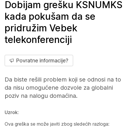
Dobijam grešku KSNUMKS
kada pokušam da se
pridružim Vebek
telekonferenciji
Povratne informacije?
Da biste rešili problem koji se odnosi na to
da nisu omogućene dozvole za globalni
poziv na nalogu domaćina.
Uzrok:
Ova greška se može javiti zbog sledećih razloga: