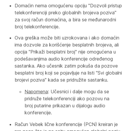
Domaćin nema omogućenu opciju "Dozvoli pristup
telekonferenciji preko globalnih brojeva poziva"
za svoj račun domaćina, a bira se međunarodni
broj telekonferencije.
Ova greška može biti uzrokovana i ako domaćin
ima dozvole za korišćenje besplatnih brojeva, ali
opcija "Prikaži besplatni broj" nije omogućena u
podešavanjima audio konferencije određenog
sastanka. Ako učesnik zatim pokuša da pozove
besplatni broj koji se pojavljuje na listi "Svi globalni
brojevi poziva" kada se pridružite sastanku.
Napomena
: Učesnici i dalje mogu da se
pridruže telekonferenciji ako pozovu na
broj putarine prikazan u dijalogu audio
konferencije.
Račun Vebek lične konferencije (PCN) kreiran je