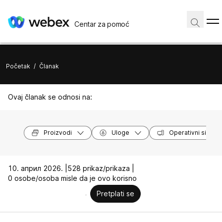
Centar za pomoć
Početak
/
Članak
Ovaj članak se odnosi na:
Proizvodi
Uloge
Operativni sistem
10. април 2026. |
528 prikaz/prikaza |
0 osobe/osoba misle da je ovo korisno
Pretplati se