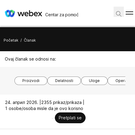
Centar za pomoć
Početak
/
Članak
Ovaj članak se odnosi na:
Proizvodi
Delatnosti
Uloge
Operativni
24. април 2026. |
2355 prikaz/prikaza |
1 osobe/osoba misle da je ovo korisno
Pretplati se