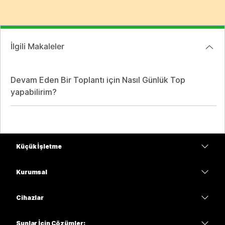
İlgili Makaleler
Devam Eden Bir Toplantı için Nasıl Günlük Top
yapabilirim?
Küçük İşletme
Fiyatlar
Kurumsal
Webex Uygulaması
Webex Suite
Cihazlar
Meetings
Calling
kulaklıklar
Calling
Şunlar İçin Çözümler: