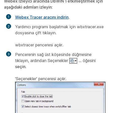
Webex Izleyici aracında
DBWIN
’i etkinleştirmek için
aşağıdaki adımları izleyin:
Webex Tracer aracını indirin
.
Yardımcı programı başlatmak için wbxtracer.exe
dosyasına çift tıklayın.
wbxtracer penceresi açılır.
Pencerenin sağ üst köşesinde düğmesine
tıklayın, ardından Seçenekler
... öğesini
seçin
.
'Seçenekler' penceresi açılır.