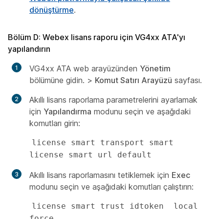
dönüştürme
.
Bölüm D: Webex lisans raporu için VG4xx ATA'yı
yapılandırın
VG4xx ATA web arayüzünden
Yönetim
bölümüne gidin. >
Komut Satırı Arayüzü
sayfası.
Akıllı lisans raporlama parametrelerini ayarlamak
için
Yapılandırma
modunu seçin ve aşağıdaki
komutları girin:
license smart transport smart

license smart url default 
Akıllı lisans raporlamasını tetiklemek için
Exec
modunu seçin ve aşağıdaki komutları çalıştırın:
license smart trust idtoken  local 
force
