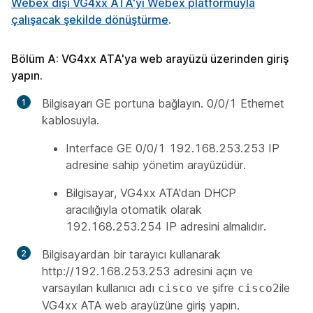
Webex dışı VG4xx ATA'yı Webex platformuyla
çalışacak şekilde dönüştürme
.
Bölüm A: VG4xx ATA'ya web arayüzü üzerinden giriş
yapın.
Bilgisayarı GE portuna bağlayın. 0/0/1 Ethernet
kablosuyla.
Interface GE 0/0/1 192.168.253.253 IP
adresine sahip yönetim arayüzüdür.
Bilgisayar, VG4xx ATA'dan DHCP
aracılığıyla otomatik olarak
192.168.253.254 IP adresini almalıdır.
Bilgisayardan bir tarayıcı kullanarak
http://192.168.253.253 adresini açın ve
varsayılan kullanıcı adı
ve şifre
ile
cisco
cisco2
VG4xx ATA web arayüzüne giriş yapın.