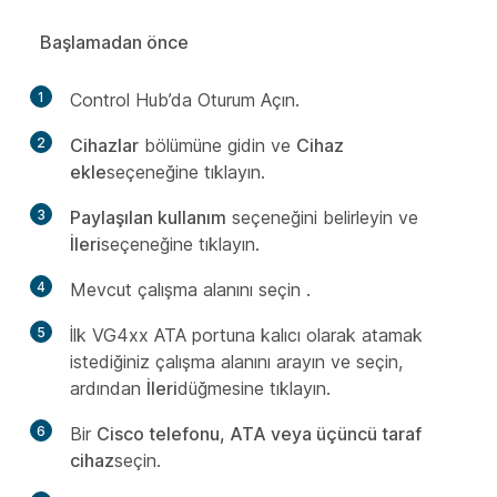
Başlamadan önce
1
Control Hub’da Oturum Açın.
2
Cihazlar
bölümüne gidin ve
Cihaz
ekle
seçeneğine tıklayın.
3
Paylaşılan kullanım
seçeneğini belirleyin ve
İleri
seçeneğine tıklayın.
4
Mevcut çalışma alanını seçin
.
5
İlk VG4xx ATA portuna kalıcı olarak atamak
istediğiniz çalışma alanını arayın ve seçin,
ardından
İleri
düğmesine tıklayın.
6
Bir
Cisco telefonu, ATA veya üçüncü taraf
cihaz
seçin.