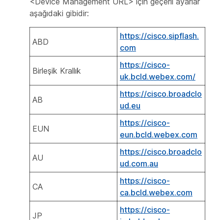
<Device Management URL> için geçerli ayarlar
aşağıdaki gibidir:
https://cisco.sipflash.
ABD
com
https://cisco-
Birleşik Krallık
uk.bcld.webex.com/
https://cisco.broadclo
AB
ud.eu
https://cisco-
EUN
eun.bcld.webex.com
https://cisco.broadclo
AU
ud.com.au
https://cisco-
CA
ca.bcld.webex.com
https://cisco-
JP