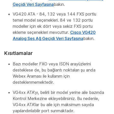
Geçidi Veri Sayfasına
bakın.
VG420 ATA - 84, 132 veya 144 FXS portlu
temel model seçenekleri. 84 ve 132 portlu
modeller için ek dört veya sekiz FXS portu
ekleme seçenekleri mevcuttur.
Cisco VG420
Analog Ses Ağ Geçidi Veri Sayfasına
bakın.
Kısıtlamalar
Bazı modeller FXO veya ISDN arayüzlerini
desteklese de, bu bağlantı noktaları şu anda
Webex Araması ile kullanım için
desteklenmemektedir.
VG4xx ATA'yı, belirli bir model yerine aile bazında
Kontrol Merkezine ekleyebilirsiniz. Bu nedenle,
VG4xx ATA'lar bu aile için maksimum sayıda
yapılandırılabilir port sunmaktadır.