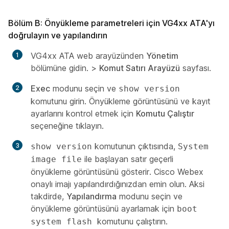
Bölüm B: Önyükleme parametreleri için VG4xx ATA'yı
doğrulayın ve yapılandırın
VG4xx ATA web arayüzünden
Yönetim
bölümüne gidin. >
Komut Satırı Arayüzü
sayfası.
Exec
modunu seçin ve
show version
komutunu girin. Önyükleme görüntüsünü ve kayıt
ayarlarını kontrol etmek için
Komutu Çalıştır
seçeneğine tıklayın.
komutunun çıktısında,
show version
System
ile başlayan satır geçerli
image file
önyükleme görüntüsünü gösterir. Cisco Webex
onaylı imajı yapılandırdığınızdan emin olun. Aksi
takdirde,
Yapılandırma
modunu seçin ve
önyükleme görüntüsünü ayarlamak için
boot
komutunu çalıştırın.
system flash