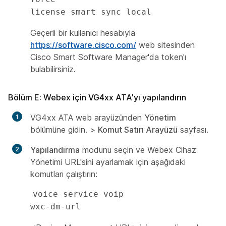
license smart sync local
Geçerli bir kullanıcı hesabıyla
https://software.cisco.com/
web sitesinden
Cisco Smart Software Manager'da token'ı
bulabilirsiniz.
Bölüm E: Webex için VG4xx ATA'yı yapılandırın
VG4xx ATA web arayüzünden
Yönetim
bölümüne gidin. >
Komut Satırı Arayüzü
sayfası.
Yapılandırma
modunu seçin ve Webex Cihaz
Yönetimi URL'sini ayarlamak için aşağıdaki
komutları çalıştırın:
voice service voip

wxc-dm-url 