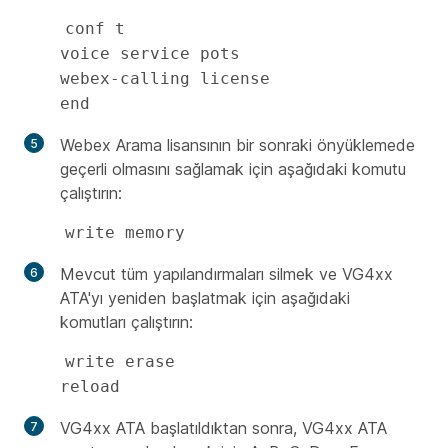
conf t 

voice service pots

webex-calling license

end
Webex Arama lisansının bir sonraki önyüklemede
geçerli olmasını sağlamak için aşağıdaki komutu
çalıştırın:
write memory
Mevcut tüm yapılandırmaları silmek ve VG4xx
ATA'yı yeniden başlatmak için aşağıdaki
komutları çalıştırın:
write erase

reload
VG4xx ATA başlatıldıktan sonra, VG4xx ATA