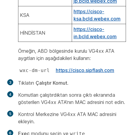
jp.bcld.webex.com
https://cisco-
KSA
ksa.bcld.webex.com
https://cisco-
HİNDİSTAN
in.bcld.webex.com
Örneğin, ABD bölgesinde kurulu VG4xx ATA
aygıtları için aşağıdakileri kullanın:
https://cisco.sipflash.com
wxc-dm-url  
Tıklatın
Çalıştır Komut
.
Komutları çalıştırdıktan sonra çıktı ekranında
gösterilen VG4xx ATA'nın MAC adresini not edin.
Kontrol Merkezine VG4xx ATA MAC adresini
ekleyin.
Exec
modunu seçin ve
write