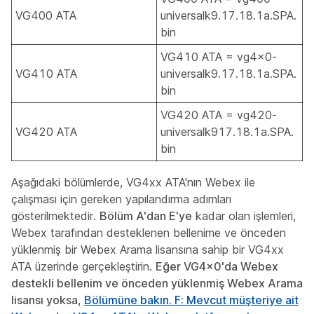
VG400 ATA
universalk9.17.18.1a.SPA.
bin
VG410 ATA = vg4x0-
VG410 ATA
universalk9.17.18.1a.SPA.
bin
VG420 ATA = vg420-
VG420 ATA
universalk917.18.1a.SPA.
bin
Aşağıdaki bölümlerde, VG4xx ATA'nın Webex ile
çalışması için gereken yapılandırma adımları
gösterilmektedir.
Bölüm A'dan E'ye
kadar olan işlemleri,
Webex tarafından desteklenen bellenime ve önceden
yüklenmiş bir Webex Arama lisansına sahip bir VG4xx
ATA üzerinde gerçekleştirin.
Eğer VG4x0'da Webex
destekli bellenim ve önceden yüklenmiş Webex Arama
lisansı yoksa,
Bölümüne bakın. F: Mevcut müşteriye ait