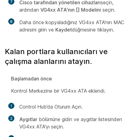
7
Cisco tarafından yönetilen cihazları
seçin,
ardından
VG4xx ATA'nın [] Modelini
seçin.
8
Daha önce kopyaladığınız VG4xx ATA'nın MAC
adresini girin ve
Kaydet
düğmesine tıklayın.
Kalan portlara kullanıcıları ve
çalışma alanlarını atayın.
Başlamadan önce
Kontrol Merkezine bir VG4xx ATA eklendi.
1
Control Hub’da Oturum Açın.
2
Aygıtlar
bölümüne gidin ve aygıtlar listesinden
VG4xx ATA'yı seçin.