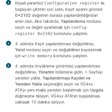
Köşeli parantez
ile
Configuration register
başlayan çıktının son satırı, kayıt ayarını gösterir.
0x2102
değerinin burada yapılandırıldığından
emin olun. Aksi takdirde,
Yapılandırma
modunu
seçin ve değeri ayarlamak için
config-
komutunu çalıştırın.
register 0x2102
4. adımda Kayıt yapılandırması değiştirilirse,
Yürüt
modunu seçin ve değişiklikleri kaydetmek
için
komutunu çalıştırın.
write memory
4. adımda önyükleme görüntüsü yapılandırması
değiştirilirse,
Yönetim
bölümüne gidin. >
Sayfayı
yeniden yükle.
Yapılandırmayı Kaydet ve
Yeniden Yükle
seçeneğini seçin ve VG4xx
ATA'yı yeni imajla yeniden başlatmak için
Uygula
düğmesine tıklayın. VG4xx ATA'nın başlatılması
yaklaşık 10 dakika sürüyor.