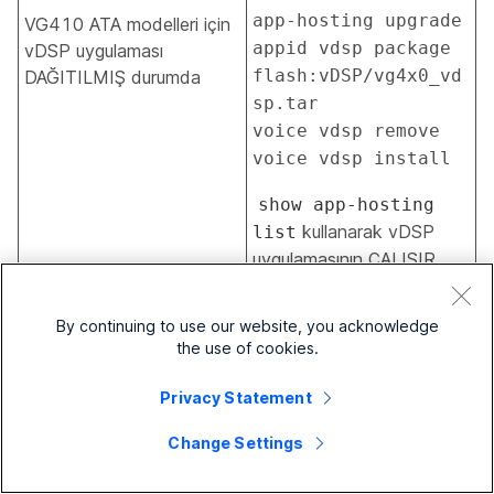
app-hosting upgrade 
VG410 ATA modelleri için
appid vdsp package 
vDSP uygulaması
flash:vDSP/vg4x0_vd
DAĞITILMIŞ durumda
sp.tar 

voice vdsp remove 

voice vdsp install 
show app-hosting
kullanarak vDSP
list
uygulamasının ÇALIŞIR
durumda olduğunu
doğrulayın.
By continuing to use our website, you acknowledge
the use of cookies.
VG4xx ATA yerel
Web GUI veya
Privacy Statement
konsolunu kullanarak
Change Settings
ilk kurulumu
doğrulayın.