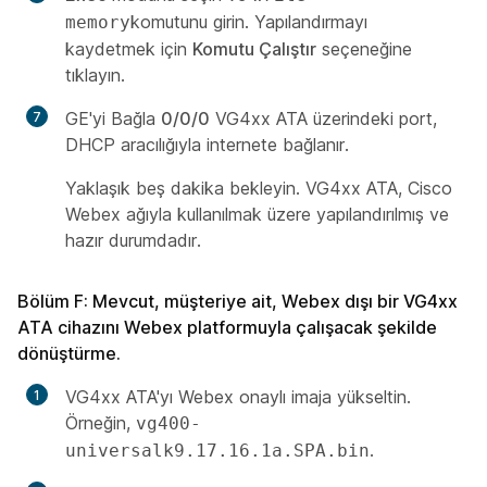
komutunu girin. Yapılandırmayı
memory
kaydetmek için
Komutu Çalıştır
seçeneğine
tıklayın.
GE'yi Bağla
0/0/0
VG4xx ATA üzerindeki port,
DHCP aracılığıyla internete bağlanır.
Yaklaşık beş dakika bekleyin. VG4xx ATA, Cisco
Webex ağıyla kullanılmak üzere yapılandırılmış ve
hazır durumdadır.
Bölüm F: Mevcut, müşteriye ait, Webex dışı bir VG4xx
ATA cihazını Webex platformuyla çalışacak şekilde
dönüştürme.
VG4xx ATA'yı Webex onaylı imaja yükseltin.
Örneğin,
vg400-
.
universalk9.17.16.1a.SPA.bin