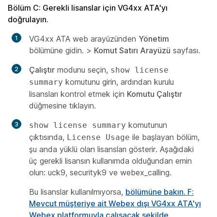
Bölüm C: Gerekli lisanslar için VG4xx ATA'yı
doğrulayın.
VG4xx ATA web arayüzünden
Yönetim
bölümüne gidin. >
Komut Satırı Arayüzü
sayfası.
Çalıştır
modunu seçin,
show license
komutunu girin, ardından kurulu
summary
lisansları kontrol etmek için
Komutu Çalıştır
düğmesine tıklayın.
komutunun
show license summary
çıktısında,
ile başlayan bölüm,
License Usage
şu anda yüklü olan lisansları gösterir. Aşağıdaki
üç gerekli lisansın kullanımda olduğundan emin
olun: uck9, securityk9 ve webex_calling.
Bu lisanslar kullanılmıyorsa,
bölümüne bakın. F:
Mevcut müşteriye ait Webex dışı VG4xx ATA'yı
Webex platformuyla çalışacak şekilde