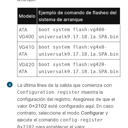
Ejemplo de comando de flasheo del
Modelo
sistema de arranque
ATA
boot system flash:vg400-
VG400
universalk9.17.18.1a.SPA.bin
VG410
boot system flash:vg4x0-
ATA
universalk9.17.18.1a.SPA.bin
VG420
boot system flash:vg420-
ATA
universalk9.17.18.1a.SPA.bin
La última línea de la salida que comienza con
muestra la
Configuration register
configuración del registro. Asegúrese de que el
valor
0x2102
esté configurado aquí. En caso
contrario, seleccione el modo
Configurar
y
ejecute el comando
config-register
para establecer el valor.
0x2102