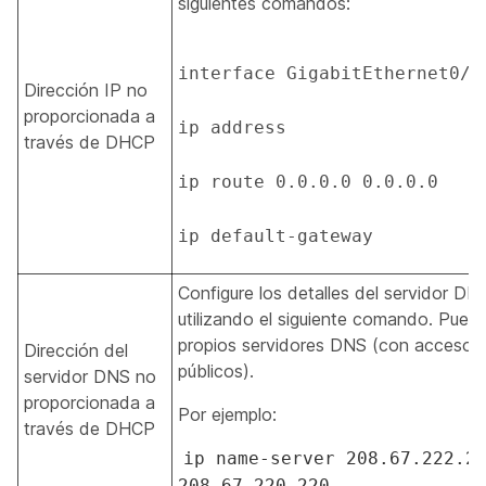
siguientes comandos:
interface GigabitEthernet0/0/
Dirección IP no
proporcionada a
ip address   

través de DHCP
ip route 0.0.0.0 0.0.0.0  

ip default-gateway 
Configure los detalles del servidor D
utilizando el siguiente comando. Pued
propios servidores DNS (con acceso a
Dirección del
públicos).
servidor DNS no
proporcionada a
Por ejemplo:
través de DHCP
ip name-server 208.67.222.2
208.67.220.220