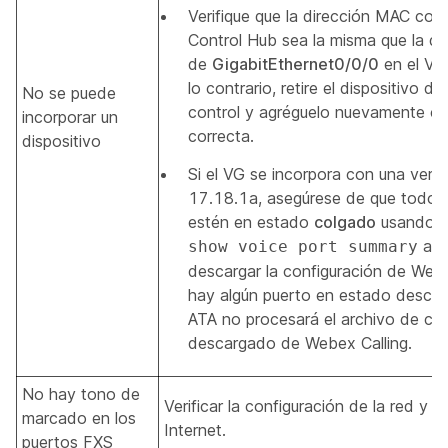
Verifique que la dirección MAC conf
Control Hub sea la misma que la d
de
GigabitEthernet0/0/0
en el VG
lo contrario, retire el dispositivo d
No se puede
control y agréguelo nuevamente con
incorporar un
correcta.
dispositivo
Si el VG se incorpora con una versi
17.18.1a, asegúrese de que todos 
estén en estado
colgado
usando e
ant
show voice port summary
descargar la configuración de Webex
hay algún puerto en estado desco
ATA no procesará el archivo de con
descargado de Webex Calling.
No hay tono de
Verificar la configuración de la red y l
marcado en los
Internet.
puertos FXS