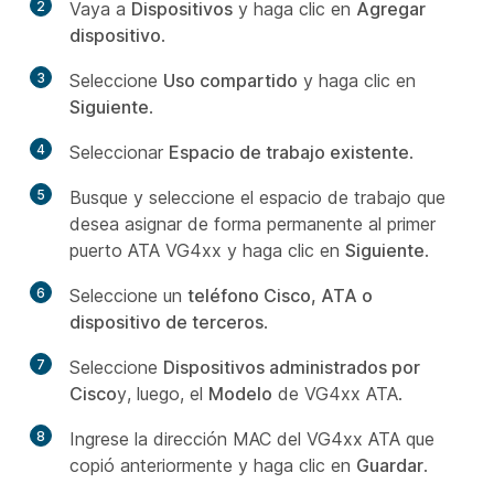
2
Vaya a
Dispositivos
y haga clic en
Agregar
dispositivo
.
3
Seleccione
Uso compartido
y haga clic en
Siguiente
.
4
Seleccionar
Espacio de trabajo existente
.
5
Busque y seleccione el espacio de trabajo que
desea asignar de forma permanente al primer
puerto ATA VG4xx y haga clic en
Siguiente
.
6
Seleccione un
teléfono Cisco, ATA o
dispositivo de terceros
.
7
Seleccione
Dispositivos administrados por
Cisco
y, luego, el
Modelo
de VG4xx ATA.
8
Ingrese la dirección MAC del VG4xx ATA que
copió anteriormente y haga clic en
Guardar
.