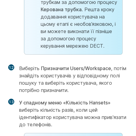
трубкам за допомогою процесу
Керована трубка
. Решта кроку
додавання користувача на
цьому етапі є необов’язковою, і
ви можете виконати її пізніше
за допомогою процесу
керування мережею DECT.
12
Виберіть
Призначити Users/Workspace
, потім
знайдіть користувачів у відповідному полі
пошуку та виберіть користувача, якого
потрібно призначити.
13
У спадному меню «Кількість Hansets»
виберіть кількість разів, коли цей
ідентифікатор користувача можна прив'язати
до телефонів.