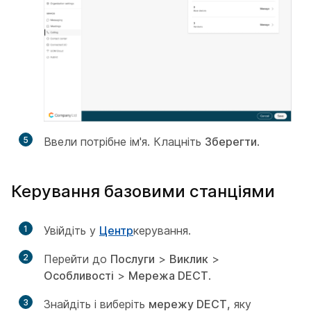
5
Ввели потрібне ім'я. Клацніть
Зберегти
.
Керування базовими станціями
1
Увійдіть у
Центр
керування.
2
Перейти до
Послуги
>
Виклик
>
Особливості
>
Мережа DECT
.
3
Знайдіть і виберіть
мережу DECT,
яку