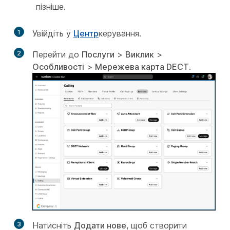
пізніше.
1
Увійдіть у
Центр
керування.
2
Перейти до
Послуги
>
Виклик
>
Особливості
>
Мережева карта DECT
.
3
Натисніть
Додати нове
, щоб створити