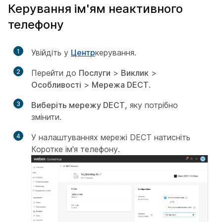
Керування ім'ям неактивного
телефону
1
Увійдіть у
Центр
керування.
2
Перейти до
Послуги
>
Виклик
>
Особливості
>
Мережа DECT
.
3
Виберіть мережу DECT,
яку потрібно
змінити.
4
У налаштуваннях мережі DECT натисніть
Коротке ім'я телефону.