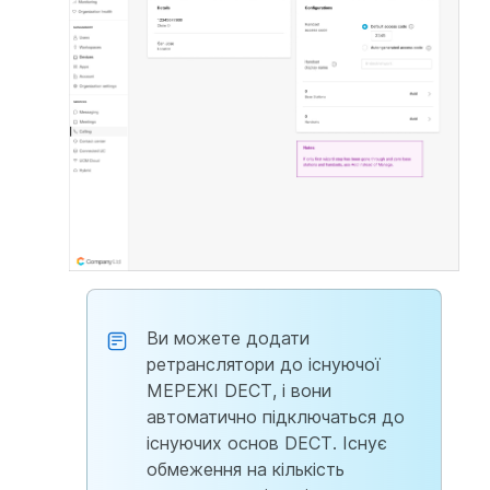
Ви можете додати
ретранслятори до існуючої
МЕРЕЖІ DECT, і вони
автоматично підключаться до
існуючих основ DECT. Існує
обмеження на кількість