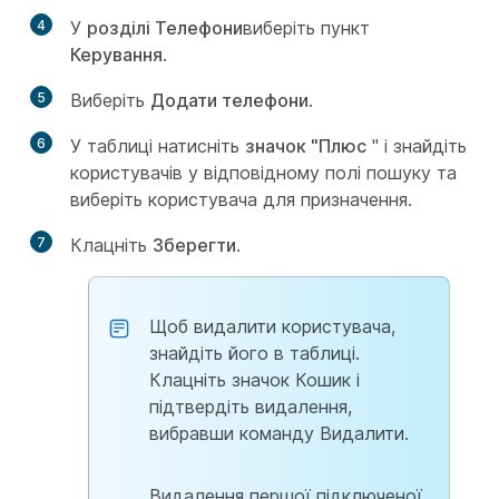
4
У
розділі Телефони
виберіть пункт
Керування
.
5
Виберіть
Додати телефони
.
6
У таблиці натисніть
значок "Плюс
" і знайдіть
користувачів у відповідному полі пошуку та
виберіть користувача для призначення.
7
Клацніть
Зберегти
.
Щоб видалити користувача,
знайдіть його в таблиці.
Клацніть значок Кошик і
підтвердіть видалення,
вибравши команду Видалити.
Видалення першої підключеної