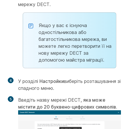
мережу DECT.
Якщо у вас є існуюча
одностільникова або
багатостільникова мережа, ви
можете легко перетворити її на
нову мережу DECT за
допомогою майстра міграції.
4
У розділі
Настройки
виберіть розташування
зі
спадного меню.
5
Введіть назву мережі DECT
, яка може
містити до 20 буквено-цифрових символів.