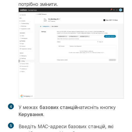
потрібно змінити.
4
У межах
базових станцій
натисніть кнопку
Керування
.
5
Введіть MAC-адреси базових станцій, які