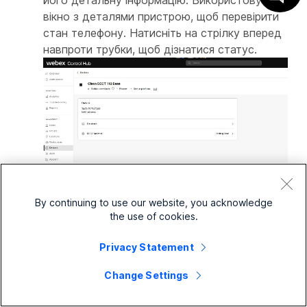
його детальну інформацію. Використовуйте
вікно з деталями пристрою, щоб перевірити
стан телефону. Натисніть на стрілку вперед
навпроти трубки, щоб дізнатися статус.
By continuing to use our website, you acknowledge
Видаліть свою мережу DECT
the use of cookies.
Privacy Statement
1
Увійдіть у
Центр
керування.
Change Settings
2
Перейти до
Послуги
>
Виклик
>
Особливості
>
Мережа DECT
.