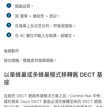
1
開啟
話筒。
2
按
選單
>
連結性
>
登記
。
3
在螢幕上反白空白列，然後按
選取
。
4
在 AC 欄位中輸入
存取碼
。按
確定
。
後續動作
按住
開機
／
關機
直到螢幕開啟。
以單蜂巢或多蜂巢模式移轉舊 DECT 基
座
在新的 DECT 網路佈建解決方案之前，Control Hub 中佈
建的現有 Cisco DECT 基座必須先移轉至新的 DECT 網路