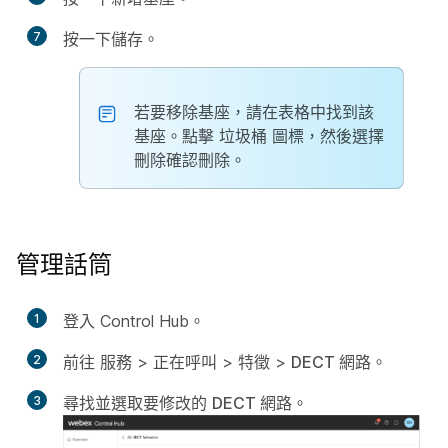
7
按一下
儲存
。
若要移除基座，請在表格中找到該
基座。點擊
垃圾桶
圖標，然後選擇
刪除
確認刪除。
管理話筒
1
登入 Control Hub。
2
前往
服務
>
正在呼叫
>
特徵
>
DECT 網路
。
3
尋找並選取要修改的
DECT 網路
。