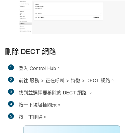
刪除 DECT 網路
1
登入 Control Hub。
2
前往
服務
>
正在呼叫
>
特徵
>
DECT 網路
。
3
找到並選擇要移除的
DECT 網路
。
4
按一下
垃圾桶
圖示。
5
按一下
刪除
。