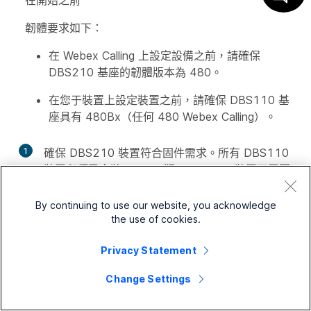
在開始之前
韌體要求如下：
在 Webex Calling 上設定設備之前，請確保
DBS210 基座的韌體版本為 480。
在您于裝置上設定裝置之前，請確保 DBS110 基
座具有 480Bx（任何 480 Webex Calling）。
1
確保 DBS210 裝置符合固件需求。所有 DBS110
裝置必須已安裝 480Bx 版。DBS110 裝置不需要
此步驟。
By continuing to use our website, you acknowledge
使用使用者介面檢查裝置之固件版本。請參閱
the use of cookies.
檢查
DECT 裝置之 Firmware 版本以
瞭解有關
詳細資料。
Privacy Statement
如有必要，請升級 DBS210 裝置所需的固
Change Settings
件。有關詳細資訊，
請參閱手動升級 DBS210
裝置
固件。