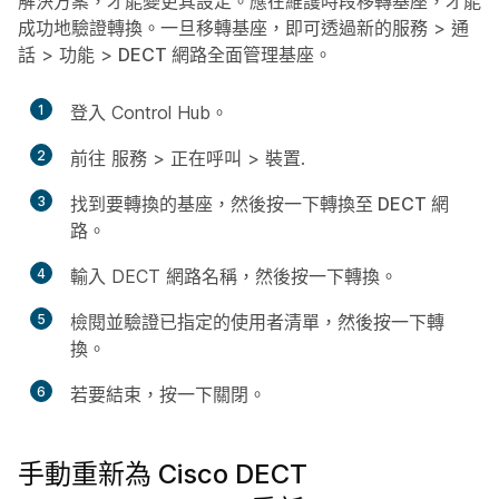
解決方案，才能變更其設定。應在維護時段移轉基座，才能
成功地驗證轉換。一旦移轉基座，即可透過新的
服務
>
通
話
>
功能
>
DECT 網路
全面管理基座。
1
登入 Control Hub。
2
前往
服務
>
正在呼叫
>
裝置
.
3
找到要轉換的基座，然後按一下
轉換至 DECT 網
路
。
4
輸入 DECT 網路名稱，然後按一下
轉換
。
5
檢閱並驗證已指定的使用者清單，然後按一下
轉
換
。
6
若要結束，按一下
關閉
。
手動重新為 Cisco DECT