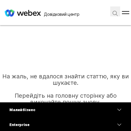
Довідковий центр
На жаль, не вдалося знайти статтю, яку ви
шукаєте.
Перейдіть на головну сторінку або
виконайте пошук знову.
Малий бізнес
Тарифи
Enterprise
Головна