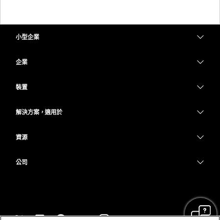
小型企業
定價
企業
Webex 應用程式
Webex Suite
裝置
Meetings
Calling
耳機
Calling
解決方案，適用於
Meetings
攝影機
教育
Messaging
Messaging
資源
Desk 系列
醫療保健
螢幕共用
下載
Slido
Room 系列
公司
政府
加入測驗會議
Webinars
Cisco
Board 系列
財務
線上課程
Events
聯絡技術支援
電話系列
運動與娛樂
整合
Contact Center
聯絡銷售人員
配件