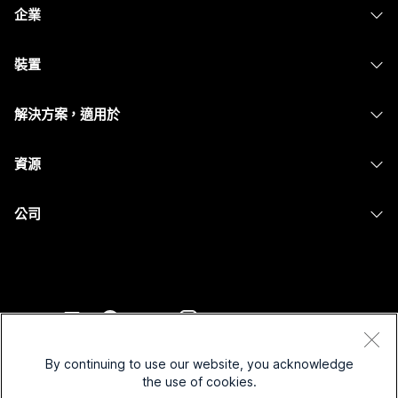
企業
Webex 應用程式
Webex Suite
裝置
Meetings
Calling
耳機
Calling
解決方案，適用於
Meetings
攝影機
Messaging
教育
Messaging
資源
Desk 系列
螢幕共用
醫療保健
Slido
下載
Room 系列
公司
政府
Webinars
加入測驗會議
Board 系列
Cisco
財務
Events
線上課程
電話系列
聯絡技術支援
運動與娛樂
Contact Center
整合
配件
聯絡銷售人員
前線
CPaaS
協助工具
條款和條件
Webex 部落格
非營利
安全性
By continuing to use our website, you acknowledge
包容性
隱私權聲明
the use of cookies.
Webex 思想領導力
啟動
Control Hub
Cookie