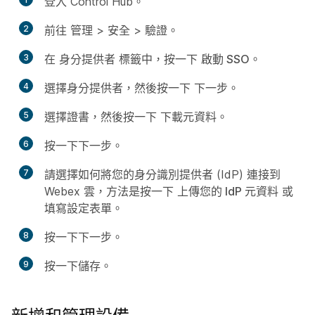
登入 Control Hub。
2
前往
管理
>
安全
>
驗證
。
3
在
身分提供者
標籤中，按一下
啟動 SSO
。
4
選擇身分提供者，然後按一下
下一步
。
5
選擇證書，然後按一下
下載元資料
。
6
按一下
下一步
。
7
請選擇如何將您的身分識別提供者 (IdP) 連接到
Webex 雲，方法是按一下
上傳您的 IdP 元資料
或
填寫設定表單
。
8
按一下
下一步
。
9
按一下
儲存
。