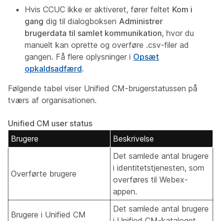
Hvis CCUC ikke er aktiveret, fører feltet
Kom i
gang
dig til dialogboksen
Administrer
brugerdata til samlet kommunikation
, hvor du
manuelt kan oprette og overføre .csv-filer ad
gangen. Få flere oplysninger i
Opsæt
opkaldsadfærd
.
Følgende tabel viser Unified CM-brugerstatussen på
tværs af organisationen.
Unified CM user status
Brugere
Beskrivelse
Det samlede antal brugere
i identitetstjenesten, som
Overførte brugere
overføres til Webex-
appen.
Det samlede antal brugere
Brugere i Unified CM
i Unified CM-kataloget.