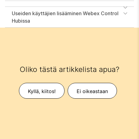
Useiden käyttäjien lisääminen Webex Control
Hubissa
Oliko tästä artikkelista apua?
Kyllä, kiitos!
Ei oikeastaan