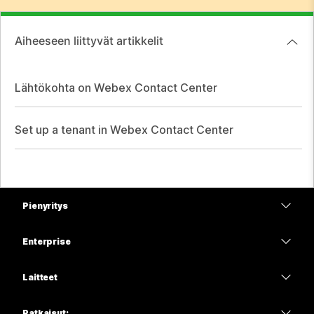
Aiheeseen liittyvät artikkelit
Lähtökohta on Webex Contact Center
Set up a tenant in Webex Contact Center
Pienyritys
Hinnoittelu
Enterprise
Webex-sovellus
Webex Suite
Laitteet
Meetings
Calling
Kuulokkeet
Calling
Ratkaisut: