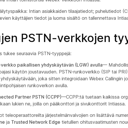
äilytyspaikka: Intian asiakkaiden tilaajatiedot; puhelutiedot (
levien käyttäjien tiedot ja luoma sisältö on tallennettava Intia
ujen PSTN-verkkojen tyy
us tukee seuraavia PSTN-tyyppejä:
erkko paikallisen yhdyskäytävän (LGW) avulla
— Mahdolli
joajasi käytön joustavuuden. PSTN-runkoverkko (SIP tai PRI)
n yhdyskäytävään, joka sitten integroidaan Webex Callingiin 
öintipohjaisen runkoverkon avulla.
ected Partner PSTN (CCPP)
—CCPP:tä tuetaan kaikissa org
kaan lukien ne, joilla on pääkonttori ja sivukonttorit Intiassa.
 teleoperaattoreilta järjestelmänvalvojien on lisättävä numer
ne
ja
Trusted Network Edge
tietullien ohitusvaatimusten nou