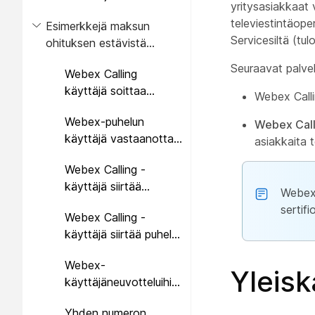
yritysasiakkaat
televiestintäope
Esimerkkejä maksun
Servicesiltä (tul
ohituksen estävistä
konfiguraatioista
Seuraavat palvel
Webex Calling
käyttäjä soittaa
Webex Call
lähtevän puhelun
Webex-puhelun
PSTN-verkkoon
Webex Call
käyttäjä vastaanottaa
asiakkaita 
saapuvan puhelun
Webex Calling -
PSTN:stä
käyttäjä siirtää
Webex 
saapuvan PSTN-
sertifio
Webex Calling -
puhelun toiselle Webex
käyttäjä siirtää puhelut
Calling -käyttäjälle
edelleen Intiassa
Webex-
olevalle PSTN-
Yleis
käyttäjäneuvotteluihin
käyttäjälle
soittaminen PSTN-
Yhden numeron