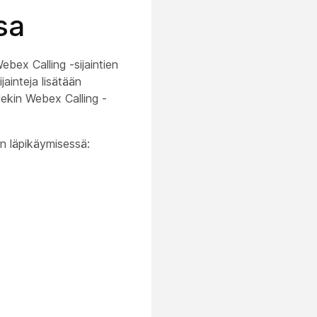
sa
bex Calling -sijaintien
jainteja lisätään
lekin Webex Calling -
n läpikäymisessä: