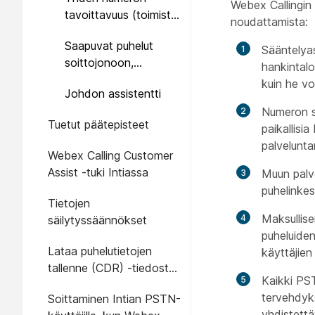
käyttäjälle
Webex Callingin 
tavoittavuus (toimisto
noudattamista:
missä tahansa)
Saapuvat puhelut
Sääntelyas
soittojonoon,
hankintalo
hakuryhmään tai
kuin he v
Johdon assistentti
automaattivaihteeseen
Numeron si
Tuetut päätepisteet
paikallisi
palvelunta
Webex Calling Customer
Assist -tuki Intiassa
Muun palve
puhelinkes
Tietojen
Maksullise
säilytyssäännökset
puheluiden
Lataa puhelutietojen
käyttäjien
tallenne (CDR) -tiedosto
Kaikki PST
Control Hubista
tervehdyks
Soittaminen Intian PSTN-
yhdistett