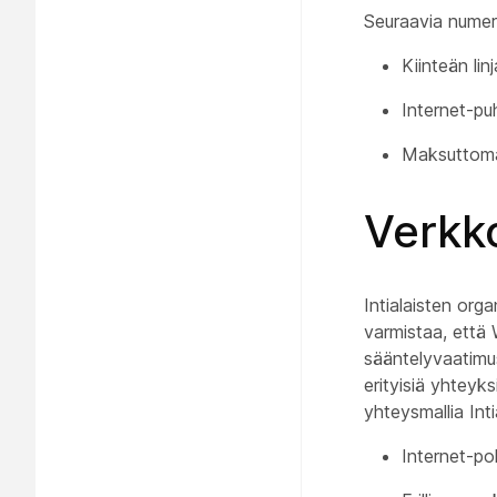
Seuraavia numer
Kiinteän li
Internet-pu
Maksuttom
Verkk
Intialaisten or
varmistaa, että
sääntelyvaatimus
erityisiä yhtey
yhteysmallia Int
Internet-po