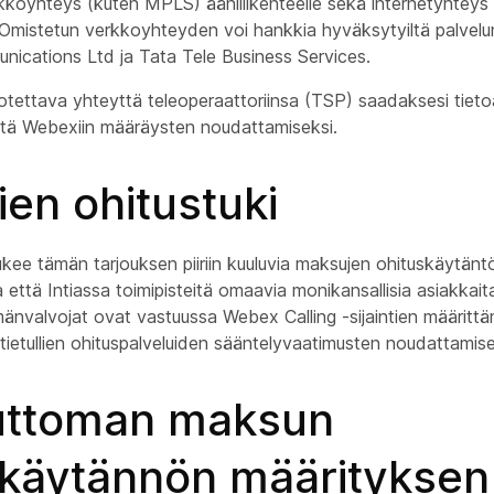
erkkoyhteys (kuten MPLS) ääniliikenteelle sekä internetyhtey
. Omistetun verkkoyhteyden voi hankkia hyväksytyiltä palvelunta
ications Ltd ja Tata Tele Business Services.
otettava yhteyttä teleoperaattoriinsa (TSP) saadaksesi tiet
tä Webexiin määräysten noudattamiseksi.
lien ohitustuki
kee tämän tarjouksen piiriin kuuluvia maksujen ohituskäytänt
 että Intiassa toimipisteitä omaavia monikansallisia asiakkait
mänvalvojat ovat vastuussa Webex Calling -sijaintien määrittä
ietullien ohituspalveluiden sääntelyvaatimusten noudattamis
ttoman maksun
skäytännön määrityksen