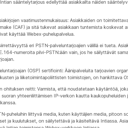
Intian sääntelytarjous edellyttää asiakkailta näiden sääntely
iakirjojen vaatimustenmukaisuus: Asiakkaiden on toimitettav
make (CAF) ja sitä tukevat asiakkaan tuntemista koskevat a
oivat käyttää Webex-puhelupalvelua.
irrettävyyttä eri PSTN-palveluntarjoajien välillä ei tueta. Asia
a E.164-numeroita pilvi-PSTN:ään vain, jos he säilyttävät sa
rjoajan.
luntarjoajan (OSP) sertifiointi: Äänipalveluita tarjoavien orga
kusten ja liiketoimintapoliittisten toimistojen, on hankittava OS
n ohituksen reitti: Varmista, että noudatetaan käytäntöä, j
 suoran yhteenliittämisen IP-verkon kautta kaukopuheluiden j
 kanssa.
N-puheluihin liittyvä media, kuten käyttäjien media, pitoon so
et ja kuulutukset, on säilytettävä ja käsiteltävä Intiassa. As
ävä Intian toimistonsa Webex-verkkoon Intiassa.