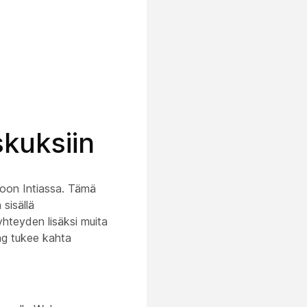
kuksiin
koon Intiassa. Tämä
sisällä
yhteyden lisäksi muita
ng tukee kahta