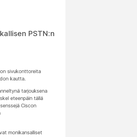
ikallisen PSTN:n
a on sivukonttoreita
hdon kautta.
äänneltynä tarjouksena
skel eteenpäin tällä
lisenssejä Ciscon
n
vat monikansalliset