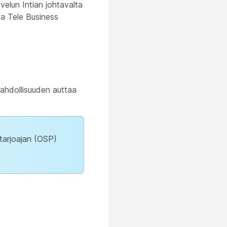
elun Intian johtavalta
ata Tele Business
ahdollisuuden auttaa
ntarjoajan (OSP)