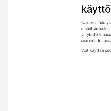
käytt
Näiden määräyste
määrittämiseksi I
yrityksille Inti
sijainnille Intiass
Voit käyttää seu