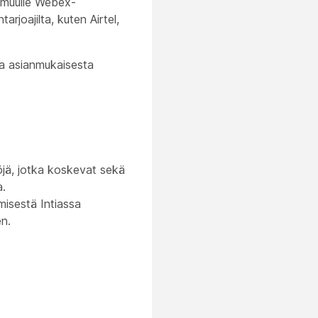
s muulle Webex-
rjoajilta, kuten Airtel,
oa asianmukaisesta
öjä, jotka koskevat sekä
a.
misestä Intiassa
en.