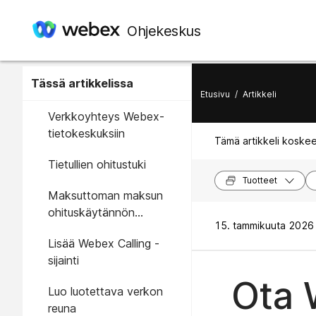
Ohjekeskus
Tässä artikkelissa
Etusivu
/
Artikkeli
Verkkoyhteys Webex-
tietokeskuksiin
Tämä artikkeli koskee
Tietullien ohitustuki
Tuotteet
Maksuttoman maksun
ohituskäytännön
15. tammikuuta 2026 
määrityksen
Lisää Webex Calling -
käyttöönotto Webex
sijainti
Callingissa
Ota 
Luo luotettava verkon
reuna