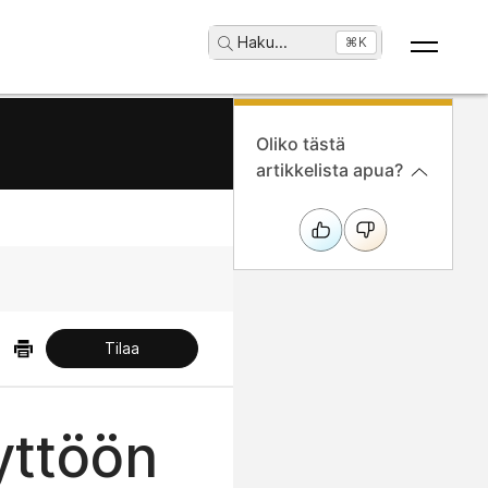
Haku
...
⌘K
Oliko tästä
artikkelista apua?
Tilaa
yttöön