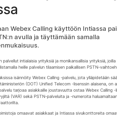
ssa
an Webex Calling käyttöön Intiassa pa
STN:n avulla ja täyttämään samalla
enmukaisuus.
palvellut intialaisia yrityksiä ja monikansallisia yrityksiä, joill
listamalla heille palvelun tilaamisen paikallisen PSTN-vaihtoe
ksissa isännöity Webex Calling -palvelu, jota ylläpidetään s
intäministeriön (DOT) Unified Telecom -lisenssin alaisena, on a
alvelu tarjoaa asiakkaille joustavuutta ostaa Webex Calling -
yyjiltä (VAR) sekä PSTN-palveluita ja -numeroita haluamaltaa
aattorilta.
oimistoja omaavat asiakkaat ja Intiassa sivukonttoreita omaa