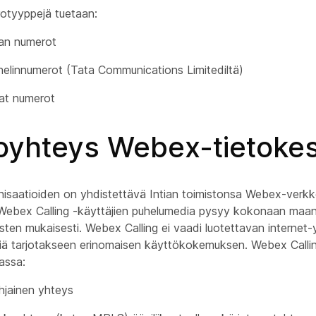
otyyppejä tuetaan:
njan numerot
helinnumerot (Tata Communications Limitediltä)
at numerot
oyhteys Webex-tietokes
ganisaatioiden on yhdistettävä Intian toimistonsa Webex-verk
 Webex Calling -käyttäjien puhelumedia pysyy kokonaan maan 
ten mukaisesti. Webex Calling ei vaadi luotettavan internet-
ksiä tarjotakseen erinomaisen käyttökokemuksen. Webex Calli
iassa:
hjainen yhteys