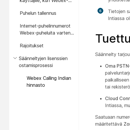
käyttäjille, kun Webex-
puhelun suorittava
Tietojen s
Puhelun tallennus
käyttäjä on roaming-
Intiassa o
tilassa
Internet-puhelinnumerot
Webex-puheluita varten
Tuett
Intiassa
Rajoitukset
Säännelty tarjo
Säänneltyjen lisenssien
ostamisprosessi
Oma PSTN-v
palveluntar
Webex Calling Indian
paikallisee
hinnasto
tai rekister
Cloud Conn
Intiassa, mu
Saatuaan numerot
määritettävä
Zo