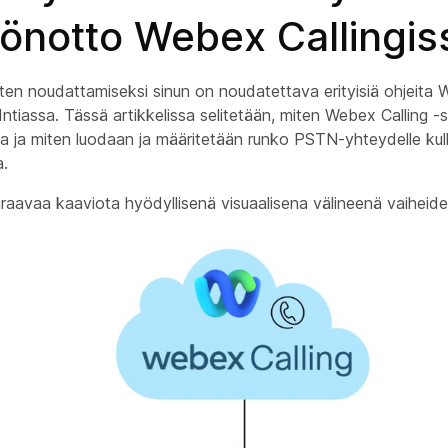
öönotto Webex Callingis
n noudattamiseksi sinun on noudatettava erityisiä ohjeita We
ntiassa. Tässä artikkelissa selitetään, miten Webex Calling -si
assa ja miten luodaan ja määritetään runko PSTN-yhteydelle kul
a.
raavaa kaaviota hyödyllisenä visuaalisena välineenä vaiheide