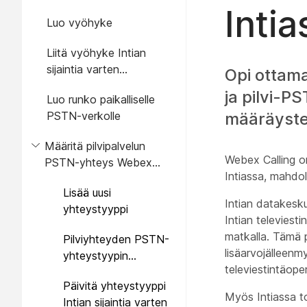
Intia
Luo vyöhyke
Liitä vyöhyke Intian
sijaintia varten
Opi ottama
määritettyyn PSTN-
ja pilvi-P
Luo runko paikalliselle
yhteyteen
PSTN-verkolle
määräyst
Määritä pilvipalvelun
Webex Calling on 
PSTN-yhteys Webex
Intiassa, mahdol
Calling -sijainteja varten
Lisää uusi
Intiassa
Intian datakesku
yhteystyyppi
Intian televiest
matkalla. Tämä p
Pilviyhteyden PSTN-
lisäarvojälleenm
yhteystyypin
televiestintäoper
päivitysvyöhyke
Päivitä yhteystyyppi
Myös Intiassa t
Intian sijaintia varten