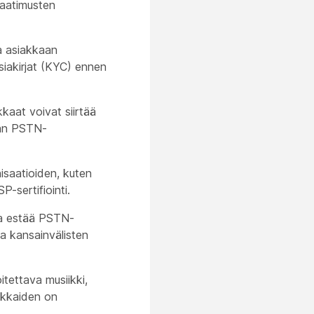
vaatimusten
a asiakkaan
siakirjat (KYC) ennen
kkaat voivat siirtää
man PSTN-
nisaatioiden, kuten
P-sertifiointi.
oka estää PSTN-
a kansainvälisten
itettava musiikki,
iakkaiden on