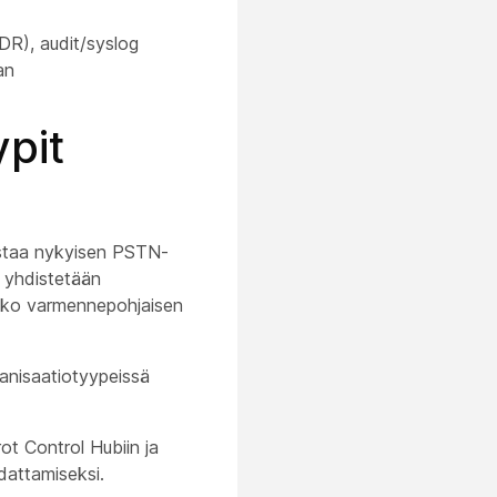
CDR), audit/syslog
an
pit
staa nykyisen PSTN-
 yhdistetään
joko varmennepohjaisen
anisaatiotyypeissä
ot Control Hubiin ja
dattamiseksi.