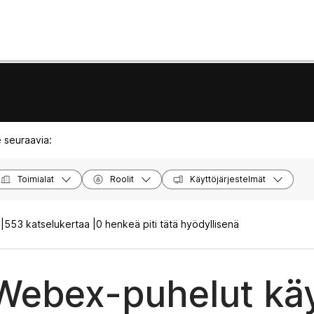
 seuraavia:
Toimialat
Roolit
Käyttöjärjestelmät
|
553 katselukertaa |
0 henkeä piti tätä hyödyllisenä
Webex-puhelut kä