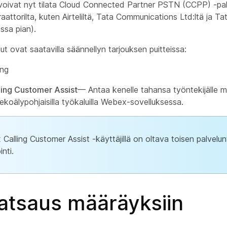
 voivat nyt tilata Cloud Connected Partner PSTN (CCPP) -palv
raattorilta, kuten Airteliltä, Tata Communications Ltd:ltä ja T
ossa pian).
ut ovat saatavilla säännellyn tarjouksen puitteissa:
ing
ing Customer Assist
— Antaa kenelle tahansa työntekijälle m
tekoälypohjaisilla työkaluilla Webex-sovelluksessa.
Calling Customer Assist -käyttäjillä on oltava toisen palvelu
inti.
katsaus määräyksiin