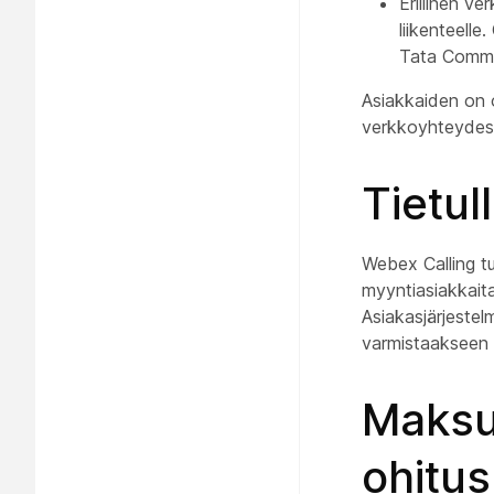
Erillinen v
liikenteelle
Tata Commun
Asiakkaiden on 
verkkoyhteydes
Tietul
Webex Calling tu
myyntiasiakkaita
Asiakasjärjestel
varmistaakseen t
Maksu
ohitu