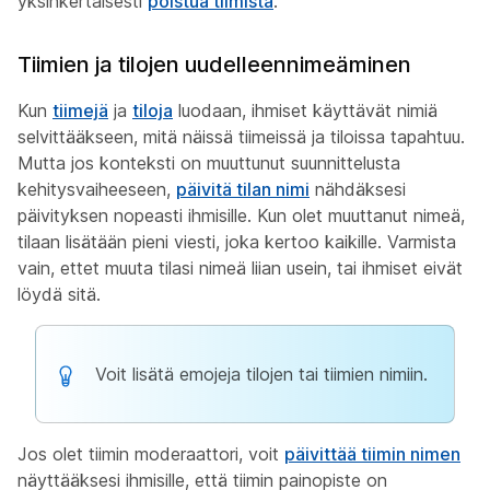
yksinkertaisesti
poistua tiimistä
.
Tiimien ja tilojen uudelleennimeäminen
Kun
tiimejä
ja
tiloja
luodaan, ihmiset käyttävät nimiä
selvittääkseen, mitä näissä tiimeissä ja tiloissa tapahtuu.
Mutta jos konteksti on muuttunut suunnittelusta
kehitysvaiheeseen,
päivitä tilan nimi
nähdäksesi
päivityksen nopeasti ihmisille. Kun olet muuttanut nimeä,
tilaan lisätään pieni viesti, joka kertoo kaikille. Varmista
vain, ettet muuta tilasi nimeä liian usein, tai ihmiset eivät
löydä sitä.
Voit lisätä emojeja tilojen tai tiimien nimiin.
Jos olet tiimin moderaattori, voit
päivittää tiimin nimen
näyttääksesi ihmisille, että tiimin painopiste on