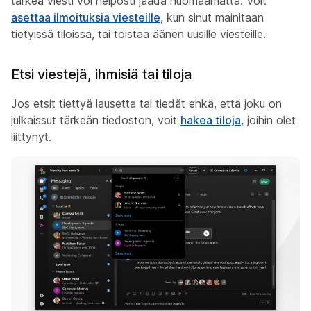
tärkeä viesti voi helposti jäädä huomaamatta. Voit
asettaa ilmoituksia viesteille
, kun sinut mainitaan
tietyissä tiloissa, tai toistaa äänen uusille viesteille.
Etsi viestejä, ihmisiä tai tiloja
Jos etsit tiettyä lausetta tai tiedät ehkä, että joku on
julkaissut tärkeän tiedoston, voit
hakea tiloja
, joihin olet
liittynyt.