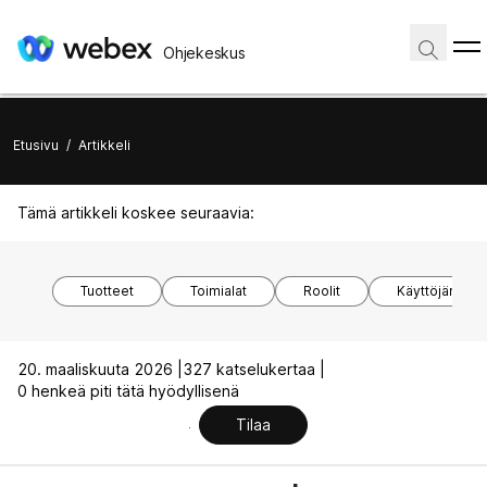
Ohjekeskus
Etusivu
/
Artikkeli
Tämä artikkeli koskee seuraavia:
Tuotteet
Toimialat
Roolit
Käyttöjärjest
20. maaliskuuta 2026 |
327 katselukertaa |
0 henkeä piti tätä hyödyllisenä
Tilaa