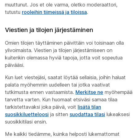
muuttunut. Jos et ole varma, oletko moderaattori,
tutustu
rooleihin tiimeissä ja tiloissa
.
Viestien ja tilojen järjestäminen
Omien tilojen täyttäminen päivittäin voi toisinaan olla
ylivoimaista. Viestien ja tilojen järjestämiseen on
kuitenkin olemassa hyviä tapoja, jotta voit sopeutua
päivääsi.
Kun luet viestejäsi, saatat löytää sellaisia, joihin haluat
palata myöhemmin uudelleen tai jotka vaativat
tutkimusta ennen vastaamista.
Merkitse ne
myöhempää
tarvetta varten. Kun huomaat etsiväsi samaa tilaa
tarkistettavaksi joka päivä, voit
lisätä tilan
suosikkiluetteloosi
ja sitten
suodattaa tilasi
lukeaksesi
suosikkitilasi ensin.
Me kaikki tiedämme, kuinka helposti lukemattomat