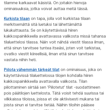
tilamme karkaavat käsistä. On joitakin hienoja
ominaisuuksia, jotka voivat auttaa meitä tässä.
Kurkista tilaan
on tapa, jolla voit kurkistaa tilaan
merkitsemättä sitä luetuksi tai lähettämättä
lukukuittausta. Se on käytettävissä hiiren
kakkospainikkeella avattavassa valikosta missä tahansa
tilaluettelosi tilassa. Näin voit nähdä viestit tilassa ilman,
että sinun tarvitsee tuntea itseäsi, joten voit tarkistaa,
ovatko viestit kiireellisiä, ilman että sinun tarvitsee
vastata niihin heti.
Piilota vähemmän tärkeät tilat
on ominaisuus, joka on
käytettävissä tilaluettelossa tilojen kohdalla hiiren
kakkospainikkeella avattavalla valikosta. Tilan
piilottaminen siirtää sen 'Piilotetut' tilat -suodattimeen
pois päätilojen luettelosta. Tätä voisit tehdä suurissa tai
vilkkaissa tiloissa, joissa et ole aktiivisesti mukana tai
joista sinun ei tarvitse tietää. Näihin tiloihin pääsee