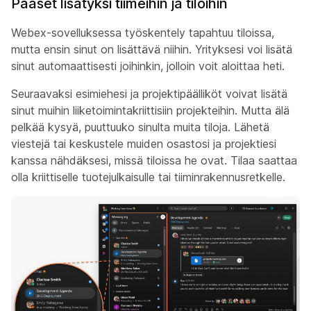
Pääset lisätyksi tiimeihin ja tiloihin
Webex-sovelluksessa työskentely tapahtuu tiloissa,
mutta ensin sinut on lisättävä niihin. Yrityksesi voi lisätä
sinut automaattisesti joihinkin, jolloin voit aloittaa heti.
Seuraavaksi esimiehesi ja projektipäälliköt voivat lisätä
sinut muihin liiketoimintakriittisiin projekteihin. Mutta älä
pelkää kysyä, puuttuuko sinulta muita tiloja. Lähetä
viestejä tai keskustele muiden osastosi ja projektiesi
kanssa nähdäksesi, missä tiloissa he ovat. Tilaa saattaa
olla kriittiselle tuotejulkaisulle tai tiiminrakennusretkelle.