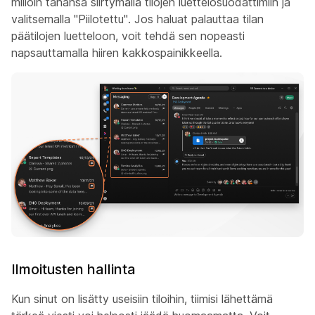
milloin tahansa siirtymällä tilojen luettelosuodattimiin ja
valitsemalla "Piilotettu". Jos haluat palauttaa tilan
päätilojen luetteloon, voit tehdä sen nopeasti
napsauttamalla hiiren kakkospainikkeella.
Ilmoitusten hallinta
Kun sinut on lisätty useisiin tiloihin, tiimisi lähettämä