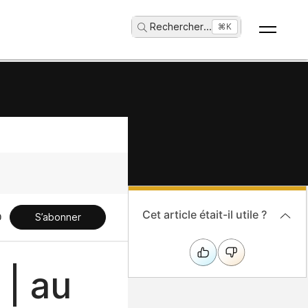
Rechercher
...
⌘K
Cet article était-il utile ?
S’abonner
 | au