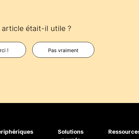
article était-il utile ?
ci !
Pas vraiment
ériphériques
Solutions
Ressource