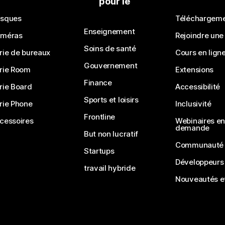
pour le
sques
Téléchargem
Enseignement
méras
Rejoindre une
Soins de santé
rie de bureaux
Cours en lign
Gouvernement
rie Room
Extensions
Finance
rie Board
Accessibilité
Sports et loisirs
rie Phone
Inclusivité
Frontline
cessoires
Webinaires en 
demande
But non lucratif
Communauté
Startups
Développeurs
travail hybride
Nouveautés et