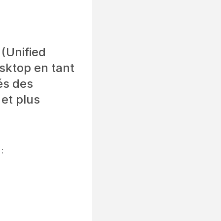
 (Unified
sktop en tant
és des
 et plus
: