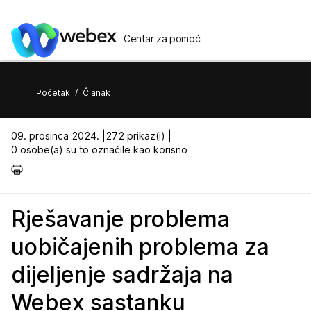
Centar za pomoć
Početak
/
Članak
09. prosinca 2024. |
272 prikaz(i) |
0 osobe(a) su to označile kao korisno
Rješavanje problema
uobičajenih problema za
dijeljenje sadržaja na
Webex sastanku