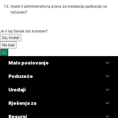
Imate li administrativna prava za instalaciju aplikacija na
računalo?
Je li taj članak bio koristan?
Da, hvala!
Ne baš
Malo poslovanje
Cijene
Poduzeće
Aplikacija Webex
Webex Suite
Uređaji
Sastanci
Calling
Slušalice
Rješenja za
Calling
Sastanci
Kamere
Obrazovanje
Poruke
Resursi
Poruke