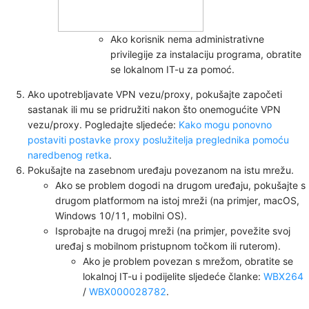
Ako korisnik nema administrativne
privilegije za instalaciju programa, obratite
se lokalnom IT-u za pomoć.
Ako upotrebljavate VPN vezu/proxy, pokušajte započeti
sastanak ili mu se pridružiti nakon što onemogućite VPN
vezu/proxy. Pogledajte sljedeće:
Kako mogu ponovno
postaviti postavke proxy poslužitelja preglednika pomoću
naredbenog retka
.
Pokušajte na zasebnom uređaju povezanom na istu mrežu.
Ako se problem dogodi na drugom uređaju, pokušajte s
drugom platformom na istoj mreži (na primjer, macOS,
Windows 10/11, mobilni OS).
Isprobajte na drugoj mreži (na primjer, povežite svoj
uređaj s mobilnom pristupnom točkom ili ruterom).
Ako je problem povezan s mrežom, obratite se
lokalnoj IT-u i podijelite sljedeće članke:
WBX264
/
WBX000028782
.