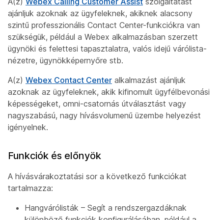
A(z)
Webex Calling Customer Assist
szolgáltatást
ajánljuk azoknak az ügyfeleknek, akiknek alacsony
szintű professzionális Contact Center-funkciókra van
szükségük, például a Webex alkalmazásban szerzett
ügynöki és felettesi tapasztalatra, valós idejű várólista-
nézetre, ügynökképernyőre stb.
A(z)
Webex Contact Center
alkalmazást ajánljuk
azoknak az ügyfeleknek, akik kifinomult ügyfélbevonási
képességeket, omni-csatornás útválasztást vagy
nagyszabású, nagy hívásvolumenű üzembe helyezést
igényelnek.
Funkciók és előnyök
A hívásvárakoztatási sor a következő funkciókat
tartalmazza:
Hangvárólisták – Segít a rendszergazdáknak
különböző funkciók konfigurálásában, például a