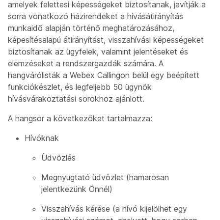
amelyek felettesi képességeket biztosítanak, javítják a
sorra vonatkozó házirendeket a hívásátirányítás
munkaidő alapján történő meghatározásához,
képesítésalapú átirányítást, visszahívási képességeket
biztosítanak az ügyfelek, valamint jelentéseket és
elemzéseket a rendszergazdák számára. A
hangvárólisták a Webex Callingon belül egy beépített
funkciókészlet, és legfeljebb 50 ügynök
hívásvárakoztatási sorokhoz ajánlott.
A hangsor a következőket tartalmazza:
Hívóknak
Üdvözlés
Megnyugtató üdvözlet (hamarosan
jelentkezünk Önnél)
Visszahívás kérése (a hívó kijelölhet egy