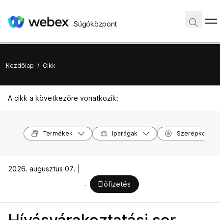
Súgóközpont
Kezdőlap
/
Cikk
A cikk a következőre vonatkozik:
Termékek
Iparágak
Szerepkörök
2026. augusztus 07. |
Előfizetés