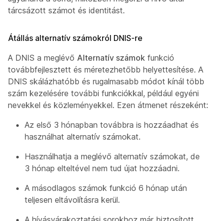
tárcsázott számot és identitást.
Átállás alternatív számokról DNIS-re
A DNIS a meglévő
Alternatív számok
funkció
továbbfejlesztett és méretezhetőbb helyettesítése. A
DNIS skálázhatóbb és rugalmasabb módot kínál több
szám kezelésére további funkciókkal, például egyéni
nevekkel és közleményekkel. Ezen átmenet részeként:
Az első 3 hónapban továbbra is hozzáadhat és
használhat alternatív számokat.
Használhatja a meglévő alternatív számokat, de
3 hónap elteltével nem tud újat hozzáadni.
A másodlagos számok funkció 6 hónap után
teljesen eltávolításra kerül.
A hívásvárakoztatási sorokhoz már biztosított