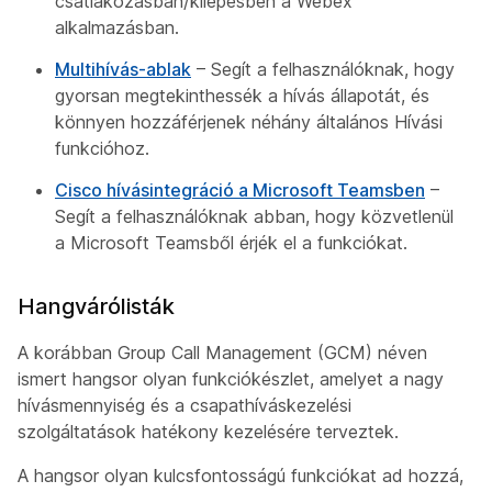
csatlakozásban/kilépésben a Webex
alkalmazásban.
Multihívás-ablak
– Segít a felhasználóknak, hogy
gyorsan megtekinthessék a hívás állapotát, és
könnyen hozzáférjenek néhány általános Hívási
funkcióhoz.
Cisco hívásintegráció a Microsoft Teamsben
–
Segít a felhasználóknak abban, hogy közvetlenül
a Microsoft Teamsből érjék el a funkciókat.
Hangvárólisták
A korábban Group Call Management (GCM) néven
ismert hangsor olyan funkciókészlet, amelyet a nagy
hívásmennyiség és a csapathíváskezelési
szolgáltatások hatékony kezelésére terveztek.
A hangsor olyan kulcsfontosságú funkciókat ad hozzá,