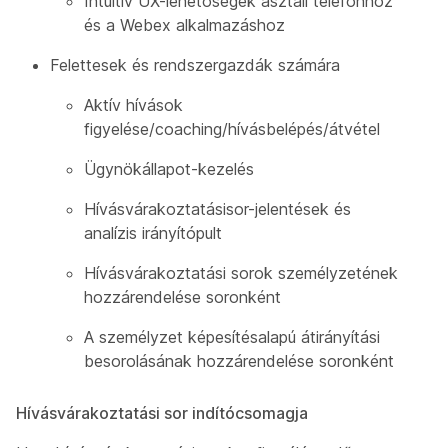
Intuitív UX-lehetőségek asztali telefonhoz
és a Webex alkalmazáshoz
Felettesek és rendszergazdák számára
Aktív hívások
figyelése/coaching/hívásbelépés/átvétel
Ügynökállapot-kezelés
Hívásvárakoztatásisor-jelentések és
analízis irányítópult
Hívásvárakoztatási sorok személyzetének
hozzárendelése soronként
A személyzet képesítésalapú átirányítási
besorolásának hozzárendelése soronként
Hívásvárakoztatási sor indítócsomagja