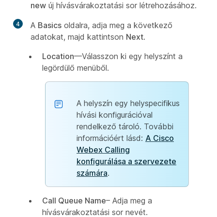
new
új hívásvárakoztatási sor létrehozásához.
4
A
Basics
oldalra, adja meg a következő
adatokat, majd kattintson
Next
.
Location
—Válasszon ki egy helyszínt a
legördülő menüből.
A helyszín egy helyspecifikus
hívási konfigurációval
rendelkező tároló. További
információért lásd:
A Cisco
Webex Calling
konfigurálása a szervezete
számára
.
Call Queue Name
– Adja meg a
hívásvárakoztatási sor nevét.