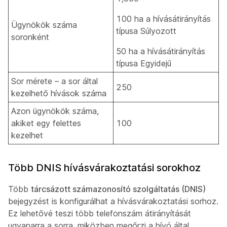
100 ha a hívásátirányítás
Ügynökök száma
típusa Súlyozott
soronként
50 ha a hívásátirányítás
típusa Egyidejű
Sor mérete – a sor által
250
kezelhető hívások száma
Azon ügynökök száma,
akiket egy felettes
100
kezelhet
Több DNIS hívásvárakoztatási sorokhoz
Több
tárcsázott számazonosító szolgáltatás (DNIS)
bejegyzést is konfigurálhat a hívásvárakoztatási sorhoz.
Ez lehetővé teszi több telefonszám átirányítását
ugyanarra a sorra, miközben megőrzi a hívó által