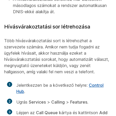
másodlagos számokat a rendszer automatikusan
DNIS-ekké alakítja át.
Hívásvárakoztatási sor létrehozása
Több hívásvárakoztatási sort is létrehozhat a
szervezete számára. Amikor nem tudja fogadni az
ügyfelek hívásait, akkor használja ezeket a
hívásvárakoztatási sorokat, hogy automatizált választ,
megnyugtató üzeneteket küldjön, vagy zenét
hallgasson, amíg valaki fel nem veszi a telefont.
1
Jelentkezzen be a következő helyre:
Control
Hub
.
2
Ugrás
Services
>
Calling
>
Features
.
3
Lépjen az
Call Queue
kártya és kattintson
Add