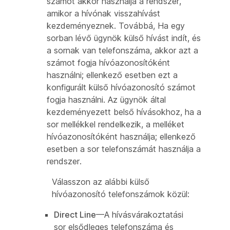
számot akkor használja a rendszer,
amikor a hívónak visszahívást
kezdeményeznek. Továbbá, Ha egy
sorban lévő ügynök külső hívást indít, és
a sornak van telefonszáma, akkor azt a
számot fogja hívóazonosítóként
használni; ellenkező esetben ezt a
konfigurált külső hívóazonosító számot
fogja használni. Az ügynök által
kezdeményezett belső hívásokhoz, ha a
sor mellékkel rendelkezik, a melléket
hívóazonosítóként használja; ellenkező
esetben a sor telefonszámát használja a
rendszer.
Válasszon az alábbi külső
hívóazonosító telefonszámok közül:
Direct Line
—A hívásvárakoztatási
sor elsődleges telefonszáma és