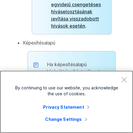
egyidejű csengetéses
híváselosztásának
javítása visszadobott
hívások esetén
.
Képesítésalapú
Ha képesítésalapú
hívásátirányítást választ, az
átirányítás alapértelmezés
szerint csak a képesítési
By continuing to use our website, you acknowledge
szint alapján történik. Ha
the use of cookies.
egynél több ügynök áll
rendelkezésre ugyanazzal a
Privacy Statement
képesítési szinttel, kövesse
Change Settings
a kiválasztott
hívásátirányítási mintát