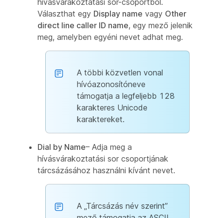
hívásvárakoztatási sor-csoportból.
Választhat egy
Display name
vagy
Other
direct line caller ID name
, egy mező jelenik
meg, amelyben egyéni nevet adhat meg.
A többi közvetlen vonal
hívóazonosítóneve
támogatja a legfeljebb 128
karakteres Unicode
karaktereket.
Dial by Name
– Adja meg a
hívásvárakoztatási sor csoportjának
tárcsázásához használni kívánt nevet.
A „Tárcsázás név szerint”
mező támogatja az ASCII