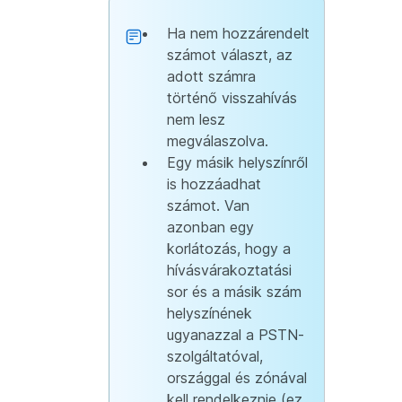
Ha nem hozzárendelt
számot választ, az
adott számra
történő visszahívás
nem lesz
megválaszolva.
Egy másik helyszínről
is hozzáadhat
számot. Van
azonban egy
korlátozás, hogy a
hívásvárakoztatási
sor és a másik szám
helyszínének
ugyanazzal a PSTN-
szolgáltatóval,
országgal és zónával
kell rendelkeznie (ez