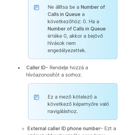
Ne állítsa be a
Number of
Calls in Queue
a
következőhöz: 0. Ha a
Number of Calls in Queue
értéke 0, akkor a bejövő
hívások nem
engedélyezettek.
Caller ID
– Rendelje hozzá a
hívóazonosítót a sorhoz.
Ez a mező kötelező a
következő képernyőre való
navigáláshoz.
External caller ID phone number
– Ezt a