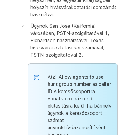
helyszínen, az egyesült királyságbeli
helyszín hívásvárakoztatási sorszámát
használva.
Ügynök San Jose (Kalifornia)
városában, PSTN-szolgáltatóval 1,
Richardson használatával, Texas
hívásvárakoztatási sor számával,
PSTN-szolgáltatóval 2.
A(z)
Allow agents to use
hunt group number as caller
ID
A keresőcsoportra
vonatkozó házirend
elutasításra kerül, ha bármely
ügynök a keresőcsoport
számát
ügynökhívóazonosítóként
használja.