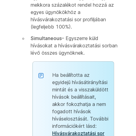
mekkora százalékot rendel hozzá az
egyes ügynökökhöz a
hívásvárakoztatási sor profiljában
(legfeljebb 100%).
Simultaneous
– Egyszerre küld
hívásokat a hívásvárakoztatási sorban
lévő összes ügynöknek.
Ha beállította az
egyidejű hívásátirányítási
mintát és a visszaküldött
hívások beállításait,
akkor fokozhatja a nem
fogadott hívások
híváselosztását. További
információkért lásd:
Hívásvárakoztatási sor