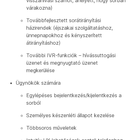
visszahívási számot, ahelyett, hogy sorban
várakozna)
Továbbfejlesztett sorátirányítási
házirendek (éjszakai szolgáltatáshoz,
ünnepnapokhoz és kényszerített
átirányításhoz)
További IVR-funkciók – hívássuttogási
üzenet és megnyugtató üzenet
megkerülése
Ügynökök számára
Egylépéses bejelentkezés/kijelentkezés a
sorból
Személyes készenléti állapot kezelése
Többsoros műveletek