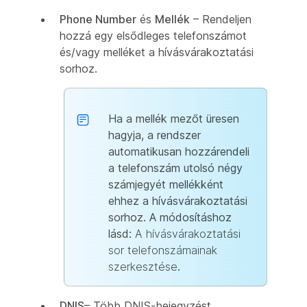
Phone Number
és
Mellék
– Rendeljen
hozzá egy elsődleges telefonszámot
és/vagy melléket a hívásvárakoztatási
sorhoz.
Ha a mellék mezőt üresen
hagyja, a rendszer
automatikusan hozzárendeli
a telefonszám utolsó négy
számjegyét mellékként
ehhez a hívásvárakoztatási
sorhoz. A módosításhoz
lásd:
A hívásvárakoztatási
sor telefonszámainak
szerkesztése
.
DNIS
– Több DNIS-bejegyzést