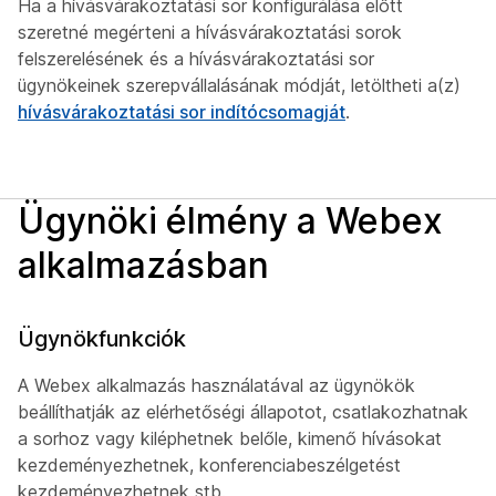
Ha a hívásvárakoztatási sor konfigurálása előtt
szeretné megérteni a hívásvárakoztatási sorok
felszerelésének és a hívásvárakoztatási sor
ügynökeinek szerepvállalásának módját, letöltheti a(z)
hívásvárakoztatási sor indítócsomagját
.
Ügynöki élmény a Webex
alkalmazásban
Ügynökfunkciók
A Webex alkalmazás használatával az ügynökök
beállíthatják az elérhetőségi állapotot, csatlakozhatnak
a sorhoz vagy kiléphetnek belőle, kimenő hívásokat
kezdeményezhetnek, konferenciabeszélgetést
kezdeményezhetnek stb.