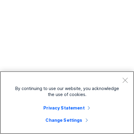
siguientes opciones y haga clic en
Next
.
Basado en prioridades
Circular
: recorre todos los agentes
después del último que atendió una
llamada. Envía las llamadas al siguiente
agente de la cola de llamada
disponible.
Top Down
: envía las llamadas a través
de la cola de agentes en orden;
comienza siempre desde arriba.
By continuing to use our website, you acknowledge
Longest Idle
: envía las llamadas al
the use of cookies.
agente que ha estado inactivo durante
Privacy Statement
más tiempo. Si este no responde,
continúa con el siguiente agente que
Change Settings
haya estado inactivo durante más
tiempo en segundo lugar, y así