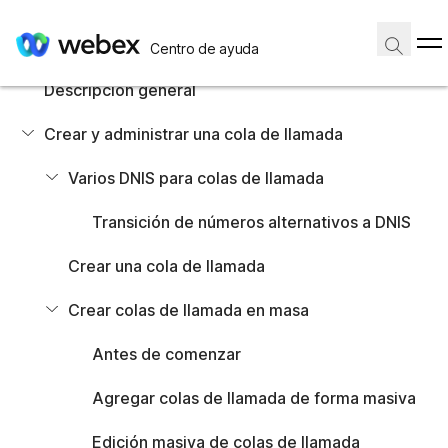
En este artículo
Descripción general
En este artículo
Centro de ayuda
Crear y administrar una cola de llamada
Descripción general
Varios DNIS para colas de llamada
Crear y administrar una cola de llamada
Transición de números alternativos a DNIS
Crear una cola de llamada
Varios DNIS para colas de llamada
Crear colas de llamada en masa
Antes de comenzar
Transición de números alternativos a DNIS
Agregar colas de llamada de forma masiva
Edición masiva de colas de llamada
Crear una cola de llamada
Preparar su archivo CSV
Agregar o editar más de 50 agentes a la vez
Crear colas de llamada en masa
Antes de comenzar
Administrar llamadas en una cola de llamada
Editar la configuración de la cola de llamada
Agregar colas de llamada de forma masiva
Editar los números telefónicos de la cola de llamada
Editar la configuración de desvío de llamadas
Edición masiva de colas de llamada