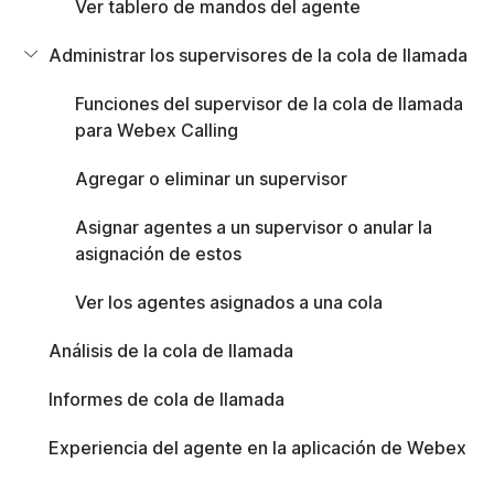
Ver tablero de mandos del agente
centro de llamadas, como colas de voz, análisis de colas de
llamadas, informes, etc. Los agentes y supervisores pueden utilizar
Administrar los supervisores de la cola de llamada
estas características junto con las características de llamadas
avanzadas para gestionar de manera eficiente las llamadas de los
Funciones del supervisor de la cola de llamada
clientes.
para Webex Calling
Descripción general
Agregar o eliminar un supervisor
La cola de llamadas es una oferta disponible como
Asignar agentes a un supervisor o anular la
parte de la licencia profesional de Webex Calling.
asignación de estos
Incluye características como colas de voz,
enrutamiento basado en habilidades, monitoreo y
Ver los agentes asignados a una cola
análisis de colas de llamadas, ventana de llamadas
múltiples y mucho más, que ayudan a los usuarios a
Análisis de la cola de llamada
interactuar con los clientes de manera eficiente.
Además, con nuestra integración de Cisco Call para
Informes de cola de llamada
Microsoft Teams, los usuarios de Microsoft Teams
pueden acceder a las características directamente
Experiencia del agente en la aplicación de Webex
desde Teams.