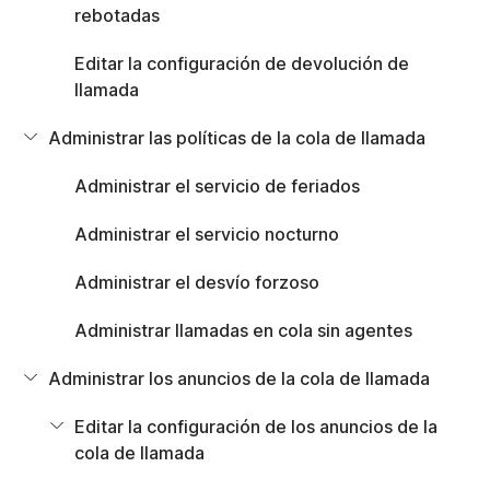
Mensaje de susurro de llamada
rebotadas
Editar la configuración de devolución de
Administrar los agentes de la cola de llamada
llamada
Configurar los ajustes del agente para el usuario
Agregar o editar agentes
Administrar las políticas de la cola de llamada
Ver tablero de mandos del agente
Administrar el servicio de feriados
Administrar los supervisores de la cola de llamada
Funciones del supervisor de la cola de llamada para Webex Calling
Administrar el servicio nocturno
Agregar o eliminar un supervisor
Asignar agentes a un supervisor o anular la asignación de estos
Administrar el desvío forzoso
Ver los agentes asignados a una cola
Administrar llamadas en cola sin agentes
Análisis de la cola de llamada
Informes de cola de llamada
Administrar los anuncios de la cola de llamada
Experiencia del agente en la aplicación de Webex
Inicio
Editar la configuración de los anuncios de la
/
cola de llamada
Artículo