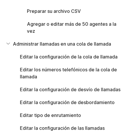
Editar la configuración de desbordamiento
Editar tipo de enrutamiento
Preparar su archivo CSV
Editar la configuración de las llamadas rebotadas
Editar la configuración de devolución de llamada
Agregar o editar más de 50 agentes a la
vez
Administrar las políticas de la cola de llamada
Administrar llamadas en una cola de llamada
Administrar el servicio de feriados
Administrar el servicio nocturno
Editar la configuración de la cola de llamada
Administrar el desvío forzoso
Administrar llamadas en cola sin agentes
Editar los números telefónicos de la cola de
llamada
Administrar los anuncios de la cola de llamada
Editar la configuración de los anuncios de la cola de llamada
Editar la configuración de desvío de llamadas
Mensaje de bienvenida
Editar la configuración de desbordamiento
Mensaje de espera estimado para las llamadas en cola
Mensaje de tranquilidad
Editar tipo de enrutamiento
Omisión del mensaje de tranquilidad
Música de espera
Editar la configuración de las llamadas