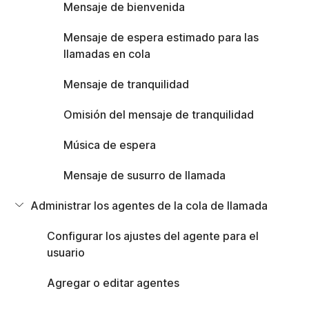
Este artículo está relacionado con lo siguiente:
Mensaje de bienvenida
Productos
Mensaje de espera estimado para las
llamadas en cola
Industrias
Mensaje de tranquilidad
Omisión del mensaje de tranquilidad
Funciones
Música de espera
Sistemas operativos
Mensaje de susurro de llamada
Administrar los agentes de la cola de llamada
07 de agosto de 2026 |
Configurar los ajustes del agente para el
Suscribirse
usuario
Configurar la cola de llamada
En este artículo
Agregar o editar agentes
¿Comentarios?
La cola de llamada es un conjunto de características básicas del