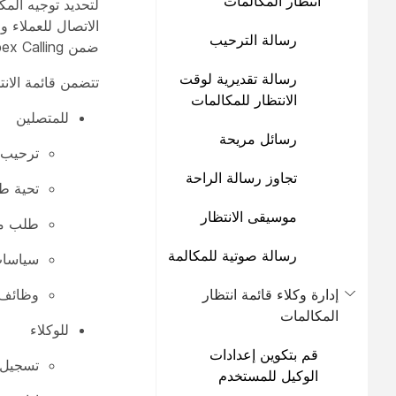
انتظار المكالمات
لتحديد توجيه المك
الاتصال للعملاء و
رسالة الترحيب
ضمن Webex Calling، ويوصى بها لقوائم انتظار المكالمات التي تصل إلى 50 وكيلًا.
رسالة تقديرية لوقت
تتضمن قائمة الانت
الانتظار للمكالمات
للمتصلين
الموجودة في قائمة
رسائل مريحة
الانتظار
ترحيب 
تجاوز رسالة الراحة
تحية طي
موسيقى الانتظار
طلب معا
رسالة صوتية للمكالمة
سياسات 
إدارة وكلاء قائمة انتظار
وظائف 
المكالمات
للوكلاء
قم بتكوين إعدادات
تسجيل 
الوكيل للمستخدم