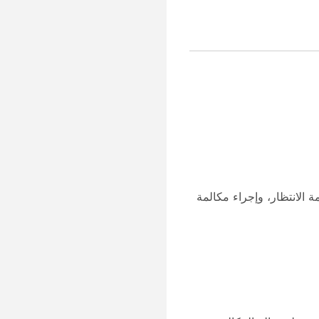
حالة التوافر. join/unjoin الانتظار في قائمة الانتظار، وإجراء مكالمة