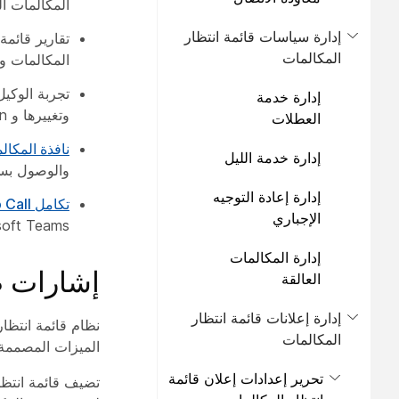
المكالمات ال
إدارة سياسات قائمة انتظار
تقارير قائم
المكالمات
المكالمات وت
إدارة خدمة
وتغييرها و join/unjoin قائمة الانتظار في تطبيق Webex.
العطلات
نافذة المكال
إدارة خدمة الليل
والوصول بسه
إدارة إعادة التوجيه
تكامل Cisco Call داخل Microsoft Teams
الإجباري
oft Teams.
إدارة المكالمات
إشارات ص
العالقة
إدارة إعلانات قائمة انتظار
المكالمات
الميزات المصممة 
تحرير إعدادات إعلان قائمة
تضيف قائمة انتظا