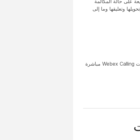
 الحصول على نظرة سريعة على حالة المكالمة
يلها وتعليقها وما إلى
تتيح خاصية التكامل بين Cisco Call و Microsoft Teams للموظفين الوصول إلى ميزات Webex Calling مباشرة
ت