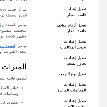
تعديل إعدادات
بما أن خدمة Call Queue تحتوي على
قائمة انتظار
اتصال بسيطة تركز
المكالمات
نوصي باستخدام
t
تعديل أرقام هواتف
قائمة انتظار
وظهور شاشة الوكي
المكالمات
تعديل إعدادات
نوصي
باستخدام م
تحويل المكالمات
متعدد القنوات، أ
تعديل إعدادات
تجاوز السعة
الميزات و
تعديل نوع التوجيه
تتضمن قائمة انتظا
تعديل إعدادات
قوائم الانتظ
المكالمات المرتدة
وسياسات قوائ
تعديل إعدادات
تحليلات قائم
معاودة الاتصال