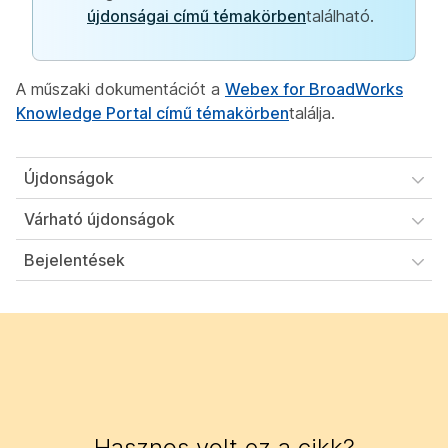
újdonságai című témakörben
található.
A műszaki dokumentációt a
Webex for BroadWorks
Knowledge Portal című témakörben
találja.
Újdonságok
Várható újdonságok
Bejelentések
Hasznos volt ez a cikk?