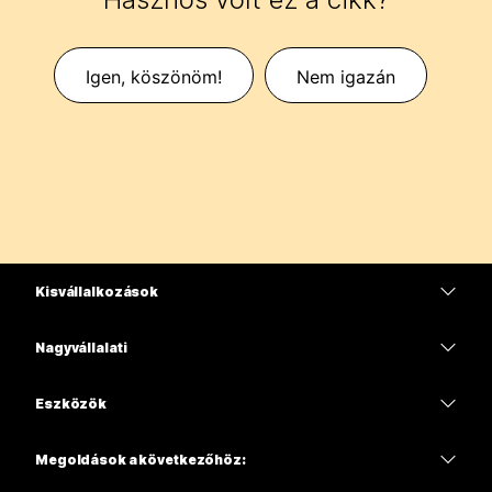
Igen, köszönöm!
Nem igazán
Kisvállalkozások
Díjszabás
Nagyvállalati
Webex alkalmazás
Webex Suite
Eszközök
Meetings
Calling
Mikrofonos fejhallgatók
Calling
Megoldások a következőhöz:
Meetings
Kamerák