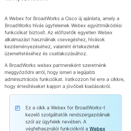
A Webex for BroadWorks a Cisco új ajánlata, amely a
BroadWorks hívás ügyfeleinek Webex együttműködési
funkciókat biztosít. Az előfizetők egyetlen Webex
alkalmazást használnak csevegéshez, hívások
kezdeményezéséhez, valamint értekezletek
üzemeltetéséhez és csatlakozásához.
A BroadWorks webex partnereként szeretnénk
meggyőződni arról, hogy ismeri a legújabb
adminisztrációs funkciókat. Iratkozzon fel erre a cikkre,
hogy értesítéseket kapjon a jövőbeli kiadásokról.
Ez a cikk a Webex for BroadWorks-t
kezelő szolgáltatók rendszergazdáinak
szól az ügyfelek nevében. A
végfelhasználói funkciókról a
Webex