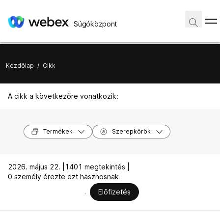
Súgóközpont
Kezdőlap
/
Cikk
A cikk a következőre vonatkozik:
Termékek
Szerepkörök
2026. május 22. |
1401 megtekintés |
0 személy érezte ezt hasznosnak
Előfizetés