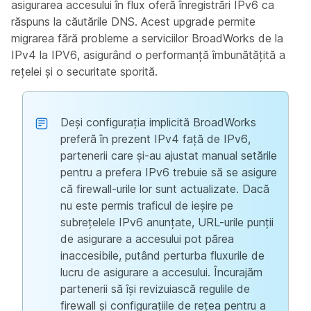
asigurarea accesului în flux oferă înregistrări IPv6 ca
răspuns la căutările DNS. Acest upgrade permite
migrarea fără probleme a serviciilor BroadWorks de la
IPv4 la IPV6, asigurând o performanță îmbunătățită a
rețelei și o securitate sporită.
Deși configurația implicită BroadWorks
preferă în prezent IPv4 față de IPv6,
partenerii care și-au ajustat manual setările
pentru a prefera IPv6 trebuie să se asigure
că firewall-urile lor sunt actualizate. Dacă
nu este permis traficul de ieșire pe
subrețelele IPv6 anunțate, URL-urile punții
de asigurare a accesului pot părea
inaccesibile, putând perturba fluxurile de
lucru de asigurare a accesului. Încurajăm
partenerii să își revizuiască regulile de
firewall și configurațiile de rețea pentru a