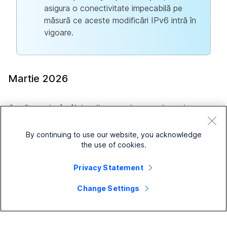
asigura o conectivitate impecabilă pe
măsură ce aceste modificări IPv6 intră în
vigoare.
Martie 2026
Configurați o întâlnire dintr-un element de acțiune cu
Asistentul IA Cisco—Windows și Mac
By continuing to use our website, you acknowledge
Dacă rezumatul întâlnirii include un element de acțiune
the use of cookies.
pentru programarea unei întâlniri, asistentul IA îl simplifică
sugerând ora, durata și invitații întâlnirii.
Privacy Statement
Utilizatorii pot revizui detaliile, pot face orice modificări
Change Settings
de care au nevoie și pot permite asistentului IA să
programeze întâlnirea. Această funcție este disponibilă
în pachetul Webex for BroadWorks Premium.