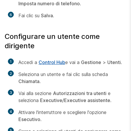
Imposta numero di telefono
.
6
Fai clic su
Salva
.
Configurare un utente come
dirigente
1
Accedi a
Control Hub
e vai a
Gestione
>
Utenti
.
2
Seleziona un utente e fai clic sulla scheda
Chiamata
.
3
Vai alla sezione
Autorizzazioni tra utenti
e
seleziona
Executive/Executive assistente
.
4
Attivare l'interruttore e scegliere l'opzione
Esecutivo
.
5