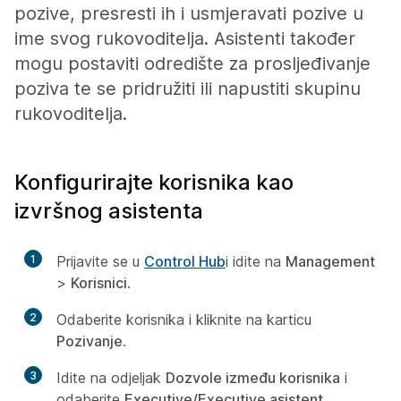
pozive, presresti ih i usmjeravati pozive u
ime svog rukovoditelja. Asistenti također
mogu postaviti odredište za prosljeđivanje
poziva te se pridružiti ili napustiti skupinu
rukovoditelja.
Konfigurirajte korisnika kao
izvršnog asistenta
1
Prijavite se u
Control Hub
i idite na
Management
>
Korisnici
.
2
Odaberite korisnika i kliknite na karticu
Pozivanje
.
3
Idite na odjeljak
Dozvole između korisnika
i
odaberite
Executive/Executive asistent
.