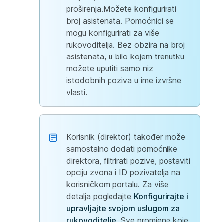
proširenja.Možete konfigurirati
broj asistenata. Pomoćnici se
mogu konfigurirati za više
rukovoditelja. Bez obzira na broj
asistenata, u bilo kojem trenutku
možete uputiti samo niz
istodobnih poziva u ime izvršne
vlasti.
Korisnik (direktor) također može
samostalno dodati pomoćnike
direktora, filtrirati pozive, postaviti
opciju zvona i ID pozivatelja na
korisničkom portalu. Za više
detalja pogledajte
Konfigurirajte i
upravljajte svojom uslugom za
rukovoditelje
. Sve promjene koje