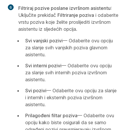
6
Filtriraj pozive poslane izvršnom asistentu
:
Uključite prekidač
Filtriranje poziva
i odaberite
vrstu poziva koje želite proslijediti izvršnom
asistentu iz sljedećih opcija.
Svi vanjski pozivi
— Odaberite ovu opciju
za slanje svih vanjskih poziva glavnom
asistentu.
Svi interni pozivi
— Odaberite ovu opciju
za slanje svih internih poziva izvršnom
asistentu.
Svi pozivi
— Odaberite ovu opciju za slanje
i internih i eksternih poziva izvršnom
asistentu.
Prilagođeni filtar poziva
— Odaberite ovu
opciju kako biste osigurali da se samo
određeni pozivi preusmjeravaju izvršnom