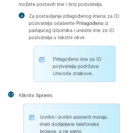
možete postaviti ime i broj pozivatelja.
Za postavljanje prilagođenog imena za ID
pozivatelja odaberite
Prilagođeno
iz
padajućeg izbornika i unesite ime za ID
pozivatelja u tekstni okvir.
Prilagođeno ime za ID
pozivatelja podržava
Unicode znakove.
11
Kliknite
Spremi
.
Izvršni i izvršni asistenti moraju
imati dodijeljene telefonske
brojeve, a ne samo