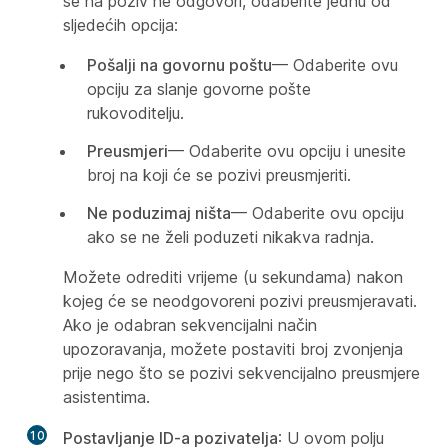
se na poziv ne odgovori, odaberite jednu od
sljedećih opcija:
Pošalji na govornu poštu
— Odaberite ovu
opciju za slanje govorne pošte
rukovoditelju.
Preusmjeri
— Odaberite ovu opciju i unesite
broj na koji će se pozivi preusmjeriti.
Ne poduzimaj ništa
— Odaberite ovu opciju
ako se ne želi poduzeti nikakva radnja.
Možete odrediti vrijeme (u sekundama) nakon
kojeg će se neodgovoreni pozivi preusmjeravati.
Ako je odabran sekvencijalni način
upozoravanja, možete postaviti broj zvonjenja
prije nego što se pozivi sekvencijalno preusmjere
asistentima.
10
Postavljanje ID-a pozivatelja
: U ovom polju