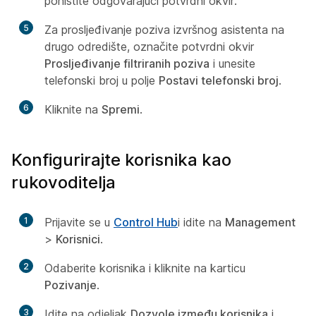
poništite odgovarajući potvrdni okvir.
5
Za prosljeđivanje poziva izvršnog asistenta na
drugo odredište, označite potvrdni okvir
Prosljeđivanje filtriranih poziva
i unesite
telefonski broj u polje
Postavi telefonski broj
.
6
Kliknite na
Spremi
.
Konfigurirajte korisnika kao
rukovoditelja
1
Prijavite se u
Control Hub
i idite na
Management
>
Korisnici
.
2
Odaberite korisnika i kliknite na karticu
Pozivanje
.
3
Idite na odjeljak
Dozvole između korisnika
i