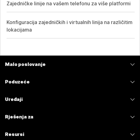
Zajedničke linije na vašem telefonu za više platformi
Konfiguracija zajedničkih i virtualnih linija na različitim
lokacijama
Malo poslovanje
Cijene
Poduzeće
Aplikacija Webex
Webex Suite
Uređaji
Sastanci
Calling
Slušalice
Calling
Rješenja za
Sastanci
Kamere
Poruke
Obrazovanje
Poruke
Resursi
Serija stolova
Dijeljenje zaslona