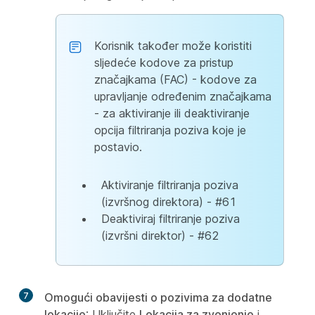
Korisnik također može koristiti
sljedeće kodove za pristup
značajkama (FAC) - kodove za
upravljanje određenim značajkama
- za aktiviranje ili deaktiviranje
opcija filtriranja poziva koje je
postavio.
Aktiviranje filtriranja poziva
(izvršnog direktora) - #61
Deaktiviraj filtriranje poziva
(izvršni direktor) - #62
7
Omogući obavijesti o pozivima za dodatne
lokacije
: Uključite
Lokacija za zvonjenje
i