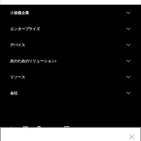
小規模企業
価格
エンタープライズ
Webex アプリ
Webex スイート
デバイス
Meetings
Calling
ヘッドセット
Calling
次のためのソリューション:
Meetings
カメラ
教育
メッセージング
メッセージング
リソース
Desk シリーズ
ヘルスケア
画面共有
ダウンロード
Slido
Room シリーズ
会社
行政
テストミーティングに参加
ウェビナー
Cisco
Board シリーズ
財務
オンラインクラス
Events
サポートへお問い合わせ
Phone シリーズ
スポーツとエンターテインメント
インテグレーション
Contact Center
セールスに問い合わせ
アクセサリ
フロントライン
アクセシビリティ
CPaaS
利用規約
Webex Blog