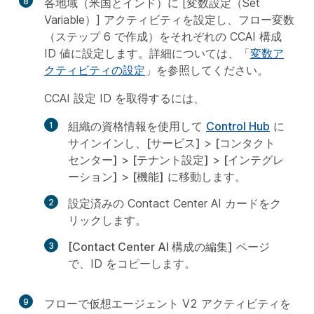
8
各地域（米国とインド）に [変数設定（Set
Variable）] アクティビティを設定し、フロー変数
（ステップ 6 で作成）をそれぞれの CCAI 構成
ID 値に設定します。詳細については、「
変数ア
クティビティの設定
」を参照してください。
CCAI 設定 ID を取得するには、
組織の資格情報を使用して
Control Hub
に
サインインし、
[サービス]
>
[コンタクト
センター]
>
[テナント設定]
>
[インテグレ
ーション]
>
[機能]
に移動します。
設定済みの Contact Center AI カードをク
リックします。
[Contact Center AI 構成の編集]
ページ
で、ID をコピーします。
9
フローで仮想エージェント V2 アクティビティを